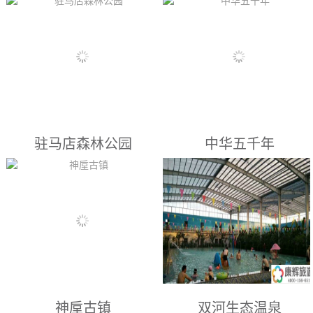
城，咖啡馆等服务娱乐设施，是
漯河景点： 金色港湾温泉是集
漯河景点： 位于河南省襄城县
您春季踏青赏花，游玩拍照...
洗浴、盆浴、足疗、中医按摩、
西南部的紫云镇，属伏牛山系东
娱乐、客房为一体的大型综合娱
麓，由九山十八峰，五湖一条河
乐性休闲场所，其内部装修精美
组成。紫云山被誉为平顶山市的
高雅、设备豪华、温馨舒适、环
“后花园”和许昌市的“前花园”，
境时尚。...
以“奇、秀、幽、古”著称。奇有
三绝：紫气、槲林、残雪。“紫
驻马店森林公园
中华五千年
气”指山峰间常有一团紫气萦
绕；万亩槲林只在山坡上生长，
山上山下都不见一棵；“残雪”指
漯河景点： 驻马店森林公园，
漯河景点： 整个园区设有耒耜
春夏之交，紫云山林深处犹有...
经过园林部门的全面规划，十年
集粹与天工开物馆、石器苑、集
建设，如今已形成706亩林地和
贤堂部分及20多个景点组成。天
108亩水面，森 林覆盖率达
工开物与耒耜集粹馆里存放着上
90%，仅乔木就有银杏、雪松、
无数件中原农民使用过的农耕具
水杉等30多个品种，有效地改善
及生活用品，包括数千年前的土
了局部小气候，形成了良好的生
犁土耙、纺车织布机、马国大轿
神垕古镇
双河生态温泉
态环境，引来多种鸟在此安家。
等，很多都已在民间消失的民俗