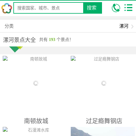
搜索
我的位置:
昆明康辉旅行社
旅游景点/攻略-景点大全/排名
国内旅游
景点
河南省
漯河
漯河旅游景点
分类
漯河
漯河景点大全
共有
193
个景点！
南顿故城
过足瘾舞钢店