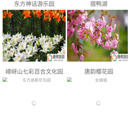
东方神话游乐园
宿鸭湖
理，风格古朴，充分显示了明代
县级政权官署衙门的规制和风
貌。内设编钟演奏厅、文物展室
漯河景点： 淮阳东方神话游乐
漯河景点： 宿鸭湖建于1958
等，陈列300多件（套）文物，
园，占地面积约260亩，总投资
年，是亚洲最大的平原人工水
其...
约3.5亿元。其水上项目共建有
库。水库位于汝南县城西6公
十多个主题游乐区、30多项游乐
里，面积239平方公里，北起玉
设备，如龙风海啸、九龙竞速滑
皇庙，南至野猪岗，东临桂庄，
道、极速滑道、螺旋滑道、欢乐
西到别桥。水库大坝全长35.29
水寨、酷玩水吧、龙都大喇叭滑
公里，高58米，挡防浪墙长0.5
嵖岈山七彩百合文化园
唐韵樱花园
道、冲天回旋滑道、巨兽碗滑
米，坝顶宽4-7米，拦蓄板桥、
道、魔幻漂流、大洪水、激流勇
薄山水库等上游来水，出产的鱼
进等。游乐园以独具魅力的东方
达30多种，其中产量最多的是鲤
漯河景点： 嵖岈山温泉小镇七
漯河景点： 唐韵樱花园内的四
文化为亮点，以现代化的高科
鱼。宿鸭湖于1989...
彩百合文化园总占地面积1200
合院建筑群青砖灰瓦、古色古
技...
亩，种植荷兰香水百合、东方百
香，木雕漆门窗工艺精湛，回廊
合、亚洲百合共三大类69个品
连院，幽静典雅。院内宽敞，可
种，1000多万棵，是目前国内
在院内植树栽花，叠石造景，享
种植百合面积大，品种全的专题
受自然赐予的一片美好的天地。