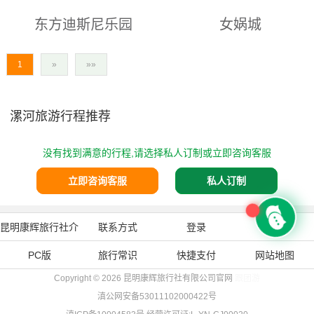
观光园区。园内种植国内外名贵
建筑各具特色，有的是砖雕院
东方迪斯尼乐园
女娲城
百合品种有，红妆，红色柯里，
门，有的是木柱大门；有的院门
红色活力，索尔邦，黑魔术，粉
有砖雕照壁，有的房屋两侧有砖
色阿尔巴，西伯利亚，布林迪
雕壁画；形式多样，布局各异，
1
»
»»
漯河景点： 东方迪斯尼乐园位
漯河景点： 女娲城位于河南省
西，维尔，红色宫殿，粉冠军，
建筑用料考究，木刻精美绝伦，
于平舆县城德馨路北段东侧，是
西华县城北7.5公里的聂堆镇思
木...
砖雕壁画...
平舆县首座4a级景区上河城的重
都岗村。该城址呈正方形，分内
漯河旅游行程推荐
点建设项目。园区占地面积40
外两层，外郭城墙长4000米,内
亩，投资六千多万，是目前驻马
城墙长1440米。今残存城墙最
没有找到满意的行程,请选择私人订制或立即咨询客服
店地区大型的游乐园。东方迪斯
高点3米，宽8米。护城壕轮廓清
尼游乐园由水上乐园，欢乐世
晰,基底宽6米,上部宽15米。城
立即咨询客服
私人订制
界，动漫体验三大主题区域构
墙多为分层夯筑而成，每层厚10
成。建园初期，园区共有双层木
到20厘米。夯窝为圆形,平底,直
马、海盗船、海岛大战、旋转小
径5厘米。城内有宫殿式夯土台
昆明康辉旅行社介
联系方式
登录
注册
蜜蜂、太空飞车、云霄跳跃、碰
基。北城墙下...
PC版
绍
旅行常识
快捷支付
网站地图
碰车、...
Copyright © 2026
昆明康辉旅行社有限公司官网
跟团游
滇公网安备53011102000422号