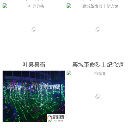
据公园管理人员和在此经营的商
物品。贺庄大戏楼、图书阅览
户介绍，经常见到的有白鹭、野
室、棋牌室以及多种健身器材可
漯河景点： 神垕古镇位于禹州
漯河景点： 周口双河生态温泉
鸭、画眉、喜鹊、布谷、斑鸠...
供游客健身、观赏、阅读、休
市西南30公里处，驰名中外的钧
位于周口市商水县，馆内环境干
闲、娱...
瓷文化发祥地，是中国北方陶瓷
净、舒适，包含各类娱乐设施，
的主要产地和集散地，是五千多
是休闲度假、亲子体验的好去
年陶瓷文化积淀而成的具有典型
处。...
区域特色的历史文化名镇。神垕
因钧瓷而得名，因陶瓷而兴盛，
叶县县衙
襄城革命烈士纪念馆
“神垕”两字曾被四次皇封而声名
显赫，钧瓷文化是中原文化的重
要组成部分和典型代表。神垕老
漯河景点： 叶县明代县衙位于
漯河景点： 襄城县革命烈士纪
街俗称“七里长街”。唐宋以来...
叶县东大街，占地16848平方
念馆在1969年9月建立，也称为
米。整个建筑群由41个单元，
做襄城县烈士陵园，占地30多
153间房屋组成。中轴线上自前
亩，安葬各个时期的烈士115
至后布列着大门、仪门、大堂、
名，存放300余名襄城县籍烈士
二堂、三堂等主要建筑。辅助建
资料。...
筑在其东西依次展开，布局合