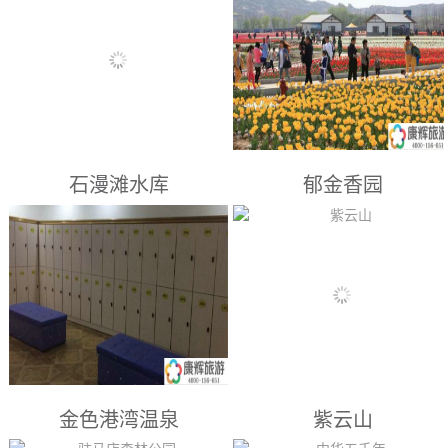
漯河景点： 南顿故城位于河南
漯河景点： 店面环境干净整
省项城市南顿镇司老街村东北
洁，服务热情。...
隅。该遗址所在地的交通非常方
便：西距大广高速公路2公里，
西临漯阜铁路500米，北距漯宁
高速公路6公里，东临项城市市
郊，周围系平原地带。该遗址是
石漫滩水库
郁金香园
一处大型的历史文化遗址群，含
有夏、商时代遗址、南顿故城城
址、南顿故城蛤蟆寨古墓群、南
漯河景点： 石漫滩水库是解放
漯河景点： 郁金香园位于驻马
顿故城田园古墓群、光武台遗址
以后淮河上游地区兴建的第一座
店嵖岈山温泉小镇旁，占地面积
及光...
大型的水库，曾被誉为“淮河明
1200余亩，种植荷兰郁金香品
珠”。...
种100多个，共1300多万株，其
中名贵品种有街头俏妃、水晶美
女，蓝钻石、黄绣球、重金、梁
祝、瑰丽范伊克、冰淇淋、国泰
金色港湾温泉
紫云山
等。是一个郁金香专题园区。园
内尚有5D影院，茶餐楼，电玩