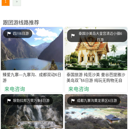
1
»
跟团游线路推荐
四川6日游
泰国沙美岛大皇宫清迈小镇6
日游
臻爱九寨—九寨沟、成都双动6日
泰国旅游 纯觅沙美 曼谷芭提雅沙
游
美岛双飞6日游 纯玩无购物无自
费 一天半自由活动
来电咨询
来电咨询
琅勃拉邦万荣万象6日游
成都九寨沟黄龙景区6日游