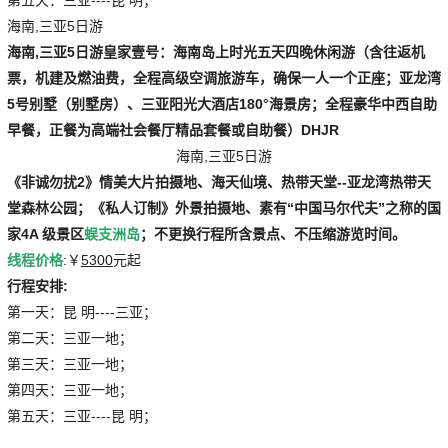
海南,三亚5日游
海南,三亚5日游
皇家壹号：海南岛上时光五天四晚休闲游（含往返机
票，机建及燃油费，全程高级空调旅游车，确保一人一个正座；亚龙湾
5号别墅（别墅房）、三亚阳光大酒店180°海景房；全程豪华中西自助
早餐，正餐为高端社会餐厅精品套餐或自助餐）DHJR
海南,三亚5日游
《非诚勿扰2》情美大片拍摄地、海天仙境、热带天堂--
亚龙湾热带天
堂森林公园
；《私人订制》外景拍摄地、素有“中国马尔代夫”之称的国
家4A 级景区
蜈支洲岛
；不更换行程所含景点、不压缩游览时间。
线程价格
:￥
5300
元起
行程安排:
第一天：昆 明----三亚；
第二天：三亚一地；
第三天：三亚一地；
第四天：三亚一地；
第五天：三亚----昆 明；