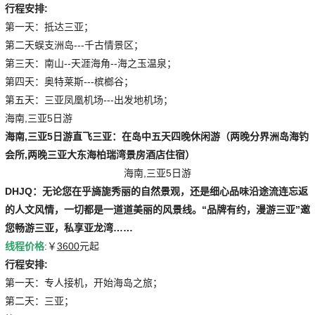
行程安排:
第一天：抵达三亚；
第二天蜈支洲岛---千古情景区；
第三天：南山--天涯海角--海之玉温泉；
第四天：奥特莱斯---槟榔谷；
第五天：三亚凤凰机场---出发地机场；
海南,三亚5日游
海南,三亚5日游
直飞三亚：在岛中五天四晚休闲游（两晚分界洲岛海钓
会所,两晚三亚大东海柏瑞湾景房酒店住宿）
海南,三亚5日游
DHJQ：无论您在乎旖旎秀丽的自然景观，还是细心品味沿途流连忘返
的人文风情，一切都是一道道美丽的风景线。“品牌有约，漫游三亚”邀
您畅游三亚，私享亚龙湾……
线程价格
:￥
3600
元起
行程安排:
第一天：专人接机，开始海岛之旅；
第二天：三亚；