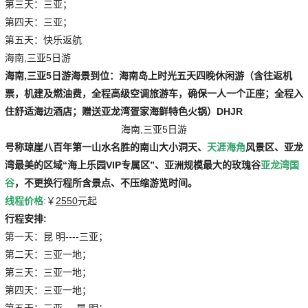
第三天：三亚；
第四天：三亚；
第五天：快乐返航
海南,三亚5日游
海南,三亚5日游
海景到位：海南岛上时光五天四晚休闲游（含往返机
票，机建及燃油费，全程高级空调旅游车，确保一人一个正座；全程入
住舒适海边酒店；赠送亚龙湾疍家海鲜特色火锅）DHJR
海南,三亚5日游
号称琼崖八百年第一山水名胜的
南山大小洞天
、
天涯海角
风景区、亚龙
湾最美的区域“海上乐园VIP专属区”、亚洲规模最大的玫瑰谷
亚龙湾国
谷
，不更换行程所含景点、不压缩游览时间。
线程价格
:￥
2550
元起
行程安排:
第一天：昆 明----三亚；
第二天：三亚一地；
第三天：三亚一地；
第四天：三亚一地；
第五天：三亚----昆 明；