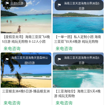
三亚5日游
海南三亚天涯海角分界洲岛5
日游
【度假亚龙湾】海南三亚双飞4晚
【一单一团】私人定制小团 海南
5日游 纯玩无购物 8-12人小团
三亚双飞5天4晚游 纯玩无购物
来电咨询
来电咨询
海南三亚天涯海角天堂森林公
海南三亚天涯海角分界洲岛5
园5日游
日游
三亚蜈支洲4晚5日游-臻品蜈支洲
【三亚海陆空】海南三亚5天4晚
游 纯玩无购物
来电咨询
来电咨询