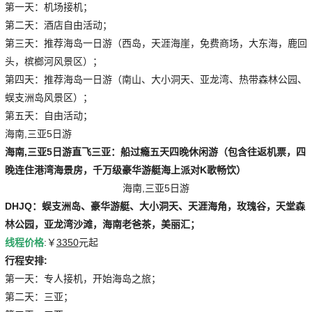
第一天：机场接机；
第二天：酒店自由活动；
第三天：推荐海岛一日游（西岛，天涯海崖，免费商场，大东海，鹿回
头，槟榔河风景区）；
第四天：推荐海岛一日游（南山、大小洞天、亚龙湾、热带森林公园、
蜈支洲岛风景区）；
第五天：自由活动；
海南,三亚5日游
海南,三亚5日游
直飞三亚：船过瘾五天四晚休闲游（包含往返机票，四
晚连住港湾海景房，千万级豪华游艇海上派对K歌畅饮）
海南,三亚5日游
DHJQ：蜈支洲岛、豪华游艇、大小洞天、天涯海角，玫瑰谷，天堂森
林公园，亚龙湾沙滩，海南老爸茶，美丽汇；
线程价格
:￥
3350
元起
行程安排:
第一天：专人接机，开始海岛之旅；
第二天：三亚；