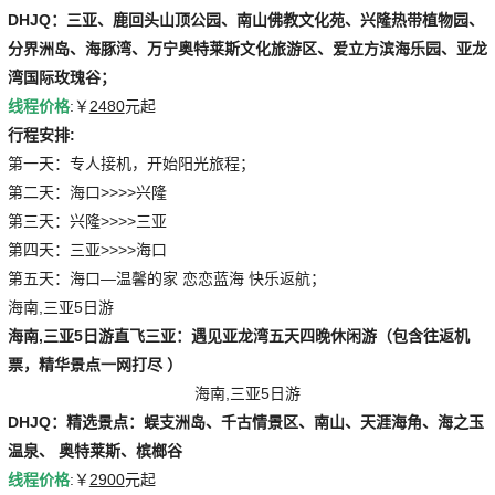
DHJQ：三亚、鹿回头山顶公园、南山佛教文化苑、兴隆热带植物园、
分界洲岛、海豚湾、万宁奥特莱斯文化旅游区、爱立方滨海乐园、亚龙
湾国际玫瑰谷；
线程价格
:￥
2480
元起
行程安排:
第一天：专人接机，开始阳光旅程；
第二天：海口>>>>兴隆
第三天：兴隆>>>>三亚
第四天：三亚>>>>海口
第五天：海口—温馨的家 恋恋蓝海 快乐返航；
海南,三亚5日游
海南,三亚5日游
直飞三亚：遇见亚龙湾五天四晚休闲游（包含往返机
票，精华景点一网打尽 ）
海南,三亚5日游
DHJQ：精选景点：蜈支洲岛、千古情景区、南山、天涯海角、海之玉
温泉、 奥特莱斯、槟榔谷
线程价格
:￥
2900
元起