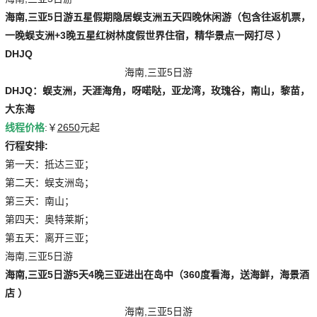
海南,三亚5日游
五星假期隐居蜈支洲五天四晚休闲游（包含往返机票，
一晚蜈支洲+3晚五星红树林度假世界住宿，精华景点一网打尽 ）
DHJQ
海南,三亚5日游
DHJQ：蜈支洲，天涯海角，呀喏哒，亚龙湾，玫瑰谷，南山，黎苗，
大东海
线程价格
:￥
2650
元起
行程安排:
第一天：抵达三亚；
第二天：蜈支洲岛；
第三天：南山；
第四天：奥特莱斯；
第五天：离开三亚；
海南,三亚5日游
海南,三亚5日游
5天4晚三亚进出在岛中（360度看海，送海鲜，海景酒
店 ）
海南,三亚5日游