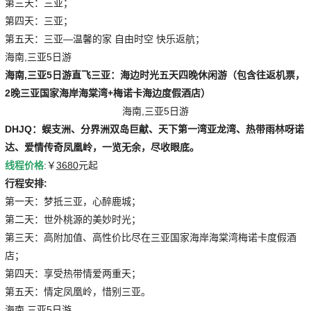
第三天：三亚；
第四天：三亚；
第五天：三亚—温馨的家 自由时空 快乐返航；
海南,三亚5日游
海南,三亚5日游
直飞三亚：海边时光五天四晚休闲游（包含往返机票，
2晚三亚国家海岸海棠湾+梅诺卡海边度假酒店）
海南,三亚5日游
DHJQ：蜈支洲、分界洲双岛巨献、天下第一湾亚龙湾、热带雨林呀诺
达、爱情传奇凤凰岭，一览无余，尽收眼底。
线程价格
:￥
3680
元起
行程安排:
第一天：梦抵三亚，心醉鹿城；
第二天：世外桃源的美妙时光；
第三天：高附加值、高性价比尽在三亚国家海岸海棠湾梅诺卡度假酒
店；
第四天：享受热带情爱两重天；
第五天：情定凤凰岭，惜别三亚。
海南,三亚5日游