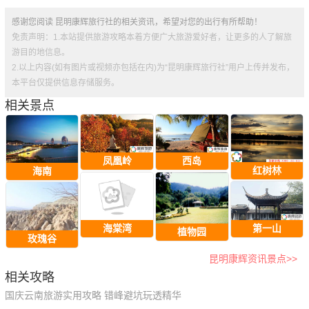
感谢您阅读 昆明康辉旅行社的相关资讯，希望对您的出行有所帮助！
免责声明：1.本站提供旅游攻略本着方便广大旅游爱好者，让更多的人了解旅
游目的地信息。
2.以上内容(如有图片或视频亦包括在内)为“昆明康辉旅行社”用户上传并发布，
本平台仅提供信息存储服务。
相关景点
凤凰岭
西岛
红树林
海南
第一山
海棠湾
植物园
玫瑰谷
昆明康辉资讯景点>>
相关攻略
国庆云南旅游实用攻略 错峰避坑玩透精华