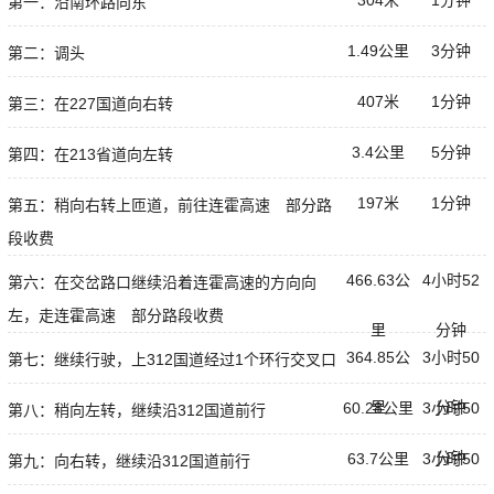
第一：沿南环路向东
1.49公里
3分钟
第二：调头
407米
1分钟
第三：在227国道向右转
3.4公里
5分钟
第四：在213省道向左转
197米
1分钟
第五：稍向右转上匝道，前往连霍高速 部分路
段收费
466.63公
4小时52
第六：在交岔路口继续沿着连霍高速的方向向
左，走连霍高速 部分路段收费
里
分钟
364.85公
3小时50
第七：继续行驶，上312国道经过1个环行交叉口
里
分钟
60.28公里
3小时50
第八：稍向左转，继续沿312国道前行
分钟
63.7公里
3小时50
第九：向右转，继续沿312国道前行