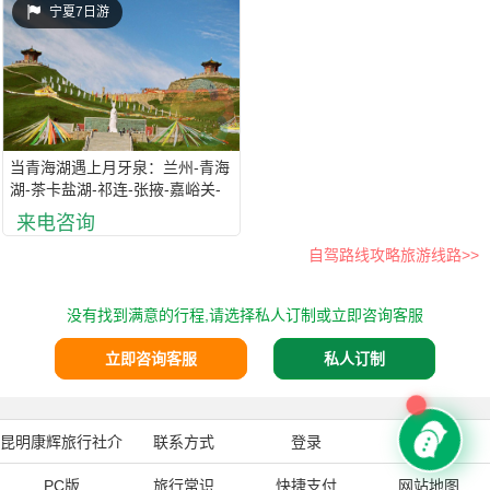
宁夏7日游
当青海湖遇上月牙泉：兰州-青海
湖-茶卡盐湖-祁连-张掖-嘉峪关-
敦煌7日游（兰州,青海湖,茶卡盐
来电咨询
湖,张掖丹霞地质公园,敦煌莫高
自驾路线攻略旅游线路>>
窟,鸣沙山月牙泉）
没有找到满意的行程,请选择私人订制或立即咨询客服
立即咨询客服
私人订制
昆明康辉旅行社介
联系方式
登录
注册
PC版
绍
旅行常识
快捷支付
网站地图