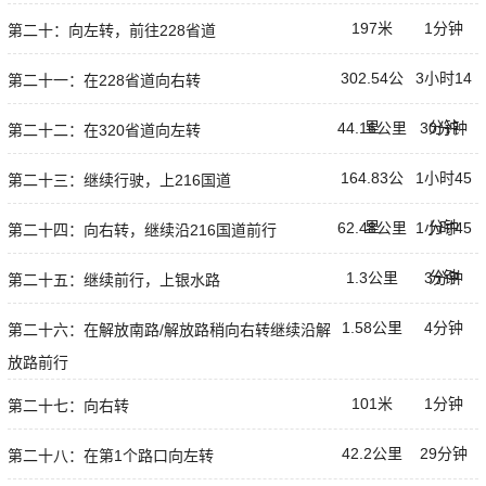
197米
1分钟
第二十：向左转，前往228省道
302.54公
3小时14
第二十一：在228省道向右转
里
分钟
44.16公里
30分钟
第二十二：在320省道向左转
164.83公
1小时45
第二十三：继续行驶，上216国道
里
分钟
62.48公里
1小时45
第二十四：向右转，继续沿216国道前行
分钟
1.3公里
3分钟
第二十五：继续前行，上银水路
1.58公里
4分钟
第二十六：在解放南路/解放路稍向右转继续沿解
放路前行
101米
1分钟
第二十七：向右转
42.2公里
29分钟
第二十八：在第1个路口向左转