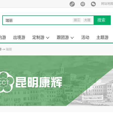
网站地
搜索
丽江
大理
西双版纳
泰国
内游
出境游
定制游
跟团游
活动
主题游
马尔代夫
旅行定制师
定制游案例
云南出境旅游
昆明周边游
云南小包团
来云南旅游
去国内旅游
云南旅游
国内旅游
出境旅游
一日游
游
瑞丽