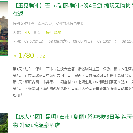
【玉见腾冲】芒市-瑞丽-腾冲3晚4日游 纯玩无购物
往返
特别安排杜鹃王森林温泉，安排当地特色美食.
天数：
4天
景点：
腾冲 瑞丽
团期：
08-07(周五)
08-08(周六)
08-09(周日)
08-10(周一)
08-11
...
1780
¥
元/起
第1天 : 动车→保山→芒市→勐焕大金塔→后谷咖啡庄园→傣族古镇→入住酒
第2天 : 芒市→瑞丽→中缅姐告国门→一寨两国→热海公园→杜鹃王森林温泉
第3天 : 和顺古镇→市井集市→银杏村 OR 北海湿地 OR 和睦村茶花 3 选 1
第4天 : 国殇墓园（滇西抗战纪念馆）→龙江大桥→乘车乘车至保山→动车返
理/丽江
【15人小团】昆明+芒市+瑞丽+腾冲5晚6日游 纯
物 升级1晚温泉酒店