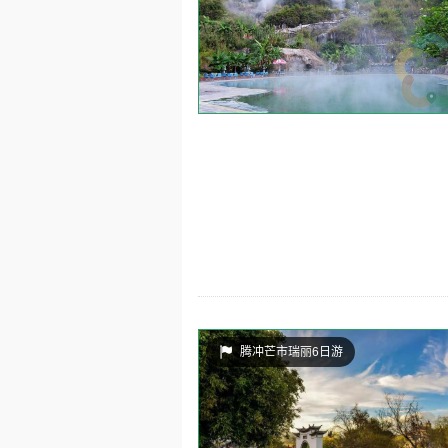
腾冲芒市瑞丽6日游