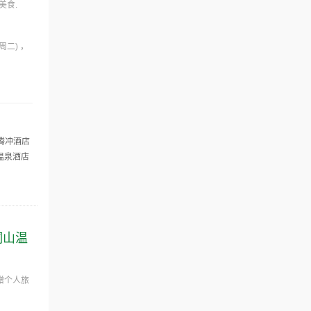
美食.
(周二)
腾冲酒店
温泉酒店
洞山温
赠个人旅