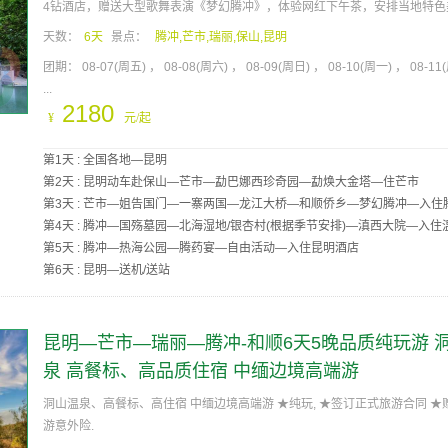
4钻酒店，赠送大型歌舞表演《梦幻腾冲》，体验网红下午茶，安排当地特色
天数：
6天
景点：
腾冲,芒市,瑞丽,保山,昆明
团期：
08-07(周五)
08-08(周六)
08-09(周日)
08-10(周一)
08-11
...
2180
¥
元/起
第1天 : 全国各地—昆明
第2天 : 昆明动车赴保山—芒市—勐巴娜西珍奇园—勐焕大金塔—住芒市
第3天 : 芒市—姐告国门—一寨两国—龙江大桥—和顺侨乡—梦幻腾冲—入住
第4天 : 腾冲—国殇墓园—北海湿地/银杏村(根据季节安排)—滇西大院—入住
第5天 : 腾冲—热海公园—腾药宴—自由活动—入住昆明酒店
第6天 : 昆明—送机/送站
昆明—芒市—瑞丽—腾冲-和顺6天5晚品质纯玩游 
泉 高餐标、高品质住宿 中缅边境高端游
洞山温泉、高餐标、高住宿 中缅边境高端游 ★纯玩, ★签订正式旅游合同 ★
游意外险.