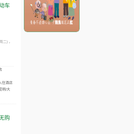
 动车
(周二)
店
→入住酒店
昆明/大
玩无购