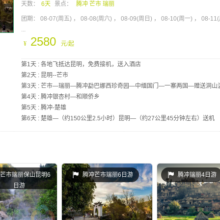
天数：
6天
景点：
腾冲 芒市 瑞丽
团期：
08-07(周五)
08-08(周六)
08-09(周日)
08-10(周一)
08-11
...
2580
¥
元/起
第1天 : 各地飞抵达昆明，免费接机，送入酒店
第2天 : 昆明--芒市
第3天 : 芒市—瑞丽—腾冲勐巴娜西珍奇园—中缅国门—一寨两国—赠送洞山
第4天 : 腾冲银杏村—和顺侨乡
第5天 : 腾冲-楚雄
第6天 : 楚雄—（约150公里2.5小时）昆明—（约27公里45分钟左右）送机
芒市瑞丽保山昆明6
腾冲芒市瑞丽6日游
腾冲瑞丽4日游
日游