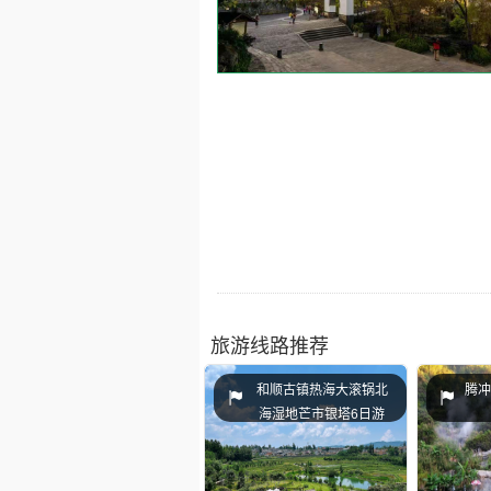
旅游线路推荐
和顺古镇热海大滚锅北
腾冲
海湿地芒市银塔6日游