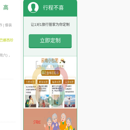
，高
行程不喜
欢？
让1对1旅行管家为你定制
 | 傣装
立即定制
勐巴娜西珍
(周六)