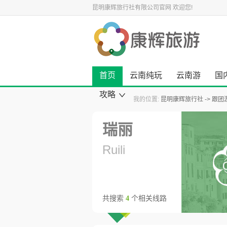
昆明康辉旅行社有限公司官网
欢迎您!
首页
云南纯玩
云南游
国
攻略
我的位置:
昆明康辉旅行社
跟团
康辉旅游资讯
云南旅游攻略
国内旅游攻略
出境旅游攻略
景点旅游攻略
美食小吃攻略
旅游酒店攻略
自驾游攻略
景点大全
瑞丽
Ruili
共搜索
4
个相关线路