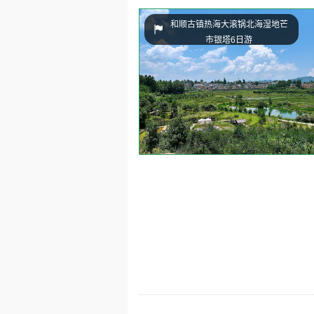
和顺古镇热海大滚锅北海湿地芒
市银塔6日游