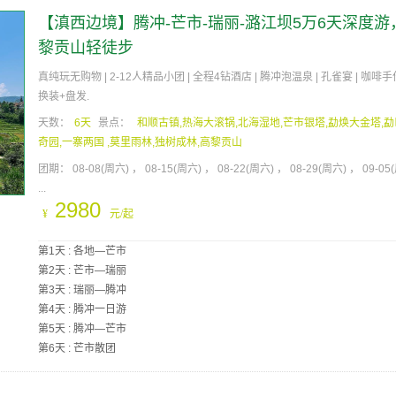
【滇西边境】腾冲-芒市-瑞丽-潞江坝5万6天深度游
黎贡山轻徒步
真纯玩无购物 | 2-12人精品小团 | 全程4钻酒店 | 腾冲泡温泉 | 孔雀宴 | 咖啡手作
换装+盘发.
天数：
6天
景点：
和顺古镇,热海大滚锅,北海湿地,芒市银塔,勐焕大金塔,
奇园,一寨两国 ,莫里雨林,独树成林,高黎贡山
团期：
08-08(周六)
08-15(周六)
08-22(周六)
08-29(周六)
09-05
...
2980
¥
元/起
第1天 : 各地—芒市
第2天 : 芒市—瑞丽
第3天 : 瑞丽—腾冲
第4天 : 腾冲一日游
第5天 : 腾冲—芒市
第6天 : 芒市散团