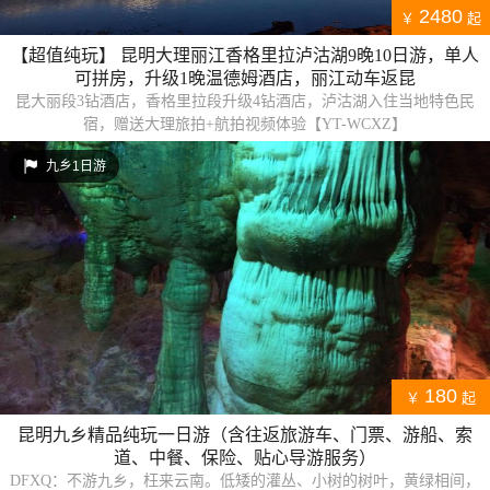
2480
￥
起
【超值纯玩】 昆明大理丽江香格里拉泸沽湖9晚10日游，单人
可拼房，升级1晚温德姆酒店，丽江动车返昆
昆大丽段3钻酒店，香格里拉段升级4钻酒店，泸沽湖入住当地特色民
宿，赠送大理旅拍+航拍视频体验【YT-WCXZ】
九乡1日游
180
￥
起
昆明九乡精品纯玩一日游（含往返旅游车、门票、游船、索
道、中餐、保险、贴心导游服务）
DFXQ：不游九乡，枉来云南。低矮的灌丛、小树的树叶，黄绿相间，