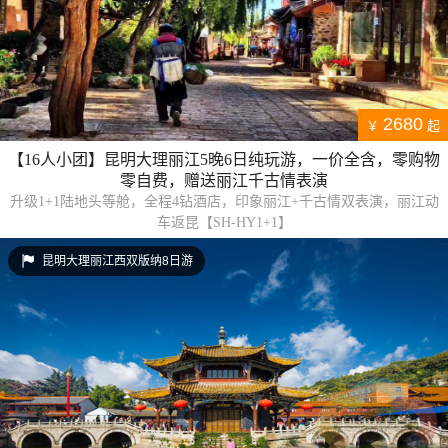
2680
￥
起
【16人小团】昆明大理丽江5晚6日纯玩游，一价全含，零购物
零自费，赠送丽江千古情表演
升级1+1陆地头等舱，全程4钻酒店，印象丽江+千古情双表演，丽江动
车返昆【SH-HY1+1】
昆明大理丽江西双版纳8日游