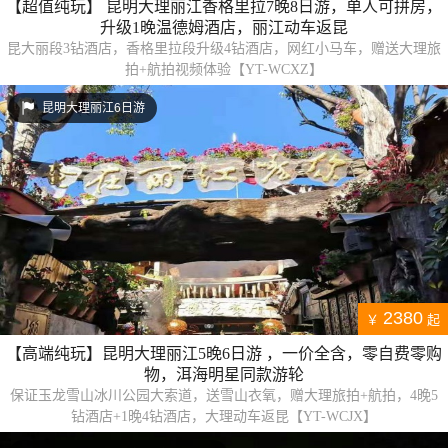
【超值纯玩】 昆明大理丽江香格里拉7晚8日游，单人可拼房，
升级1晚温德姆酒店，丽江动车返昆
昆大丽段3钻酒店，香格里拉段升级4钻酒店，网红小马车，赠送大理旅
拍+航拍视频体验【YT-WCXZ】
昆明大理丽江6日游
2380
￥
起
【高端纯玩】昆明大理丽江5晚6日游 ，一价全含，零自费零购
物，洱海明星同款游轮
保证玉龙雪山冰川公园大索道，送雪山衣氧，赠大理旅拍+航拍，4晚5
钻酒店+1晚4钻酒店，大理动车返昆【YT-WCJX】