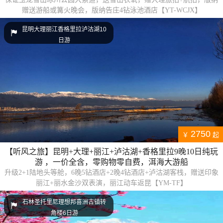
赠送游船或篝火晚会，版纳告庄4钻泳池酒店【YT-WCJX】
昆明大理丽江香格里拉泸沽湖10
日游
2750
￥
起
【听风之旅】昆明+大理+丽江+泸沽湖+香格里拉9晚10日纯玩
游 ，一价全含，零购物零自费，洱海大游船
升级2+1陆地头等舱，6晚5钻酒店+2晚4钻酒店+泸沽湖客栈，赠送印象
丽江+丽水金沙双表演，丽江动车返昆【YM-TF】
石林圣托里尼理想邦喜洲古镇转
角楼6日游