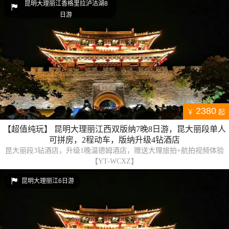
昆明大理丽江香格里拉泸沽湖8
日游
2380
￥
起
【超值纯玩】 昆明大理丽江西双版纳7晚8日游，昆大丽段单人
可拼房，2程动车，版纳升级4钻酒店
昆大丽段3钻酒店，升级1晚温德姆酒店，赠送大理旅拍+航拍视频体验
【YT-WCXZ】
昆明大理丽江6日游