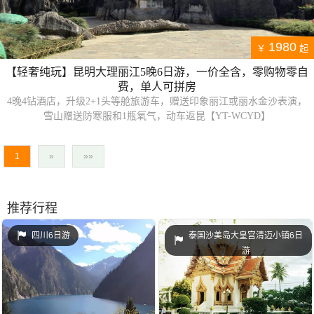
1980
￥
起
【轻奢纯玩】昆明大理丽江5晚6日游，一价全含，零购物零自
费，单人可拼房
4晚4钻酒店，升级2+1头等舱旅游车，赠送印象丽江或丽水金沙表演，
雪山赠送防寒服和1瓶氧气，动车返昆【YT-WCYD】
1
»
»»
推荐行程
四川6日游
泰国沙美岛大皇宫清迈小镇6日
游