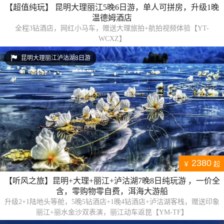
【超值纯玩】 昆明大理丽江5晚6日游，单人可拼房，升级1晚
温德姆酒店
全程3钻酒店，网红小马车，赠送大理旅拍+航拍视频体验【YT-
WCXZ】
昆明大理丽江泸沽湖8日游
2380
￥
起
【听风之旅】昆明+大理+丽江+泸沽湖7晚8日纯玩游 ，一价全
含，零购物零自费，洱海大游船
升级2+1陆地头等舱，5晚5钻酒店+1晚4钻酒店+泸沽湖客栈，赠送印象
丽江+丽水金沙双表演，丽江动车返昆【YM-TF】