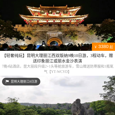
3380
￥
起
【轻奢纯玩】昆明大理丽江西双版纳9晚10日游，3程动车，赠
送印象丽江或丽水金沙表演
7晚4钻酒店，昆大丽段升级2+1头等舱旅游车，雪山赠送防寒服和1瓶氧
气【YT-WCYD】
昆明大理丽江8日游