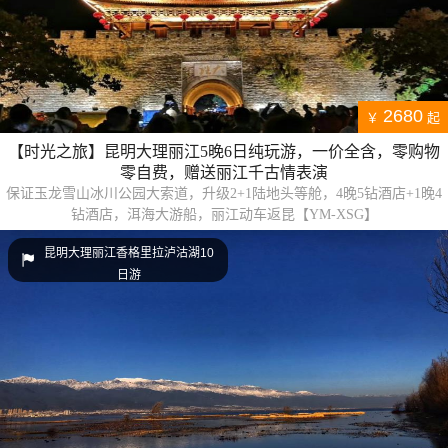
2680
￥
起
【时光之旅】昆明大理丽江5晚6日纯玩游，一价全含，零购物
零自费，赠送丽江千古情表演
保证玉龙雪山冰川公园大索道，升级2+1陆地头等舱，4晚5钻酒店+1晚4
钻酒店，洱海大游船，丽江动车返昆【YM-XSG】
昆明大理丽江香格里拉泸沽湖10
日游