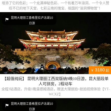
增添了它的色彩；一个充满神秘色彩、一个有着万年溶洞、一个令人赞
叹不已的地下天堂、七彩云南的瑰宝、祖国的“溶洞博物馆”！
昆明大理丽江香格里拉泸沽湖10
日游
3180
￥
起
【超值纯玩】 昆明大理丽江西双版纳9晚10日游，昆大丽段单
人可拼房，2程动车
全程3钻酒店，升级1晚温德姆酒店，赠送大理旅拍+航拍视频体验【YT-
WCXZ】
昆明大理丽江香格里拉泸沽湖10
日游