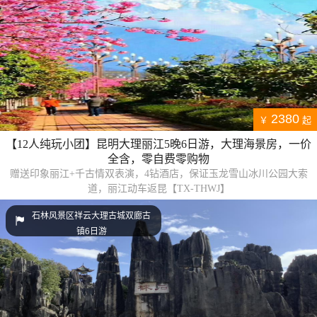
2380
￥
起
【12人纯玩小团】昆明大理丽江5晚6日游，大理海景房，一价
全含，零自费零购物
赠送印象丽江+千古情双表演，4钻酒店，保证玉龙雪山冰川公园大索
道，丽江动车返昆【TX-THWJ】
石林风景区祥云大理古城双廊古
镇6日游