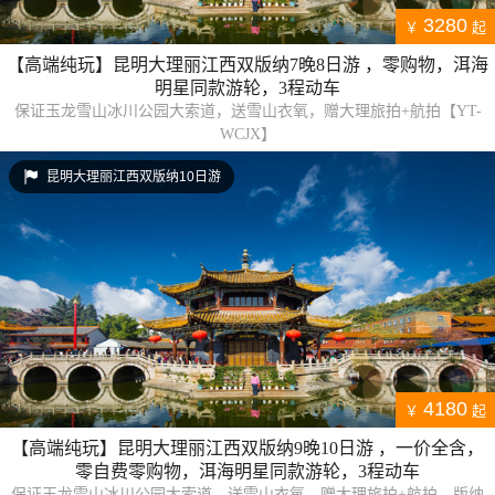
3280
￥
起
【高端纯玩】昆明大理丽江西双版纳7晚8日游 ，零购物，洱海
明星同款游轮，3程动车
保证玉龙雪山冰川公园大索道，送雪山衣氧，赠大理旅拍+航拍【YT-
WCJX】
昆明大理丽江西双版纳10日游
4180
￥
起
【高端纯玩】昆明大理丽江西双版纳9晚10日游 ，一价全含，
零自费零购物，洱海明星同款游轮，3程动车
保证玉龙雪山冰川公园大索道，送雪山衣氧，赠大理旅拍+航拍，版纳