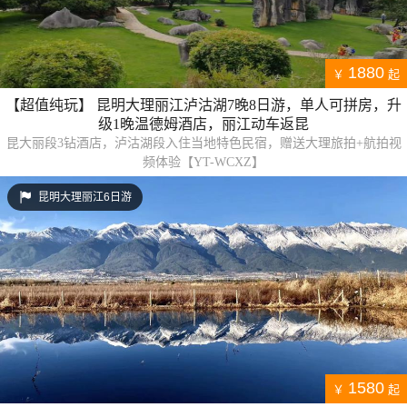
1880
￥
起
【超值纯玩】 昆明大理丽江泸沽湖7晚8日游，单人可拼房，升
级1晚温德姆酒店，丽江动车返昆
昆大丽段3钻酒店，泸沽湖段入住当地特色民宿，赠送大理旅拍+航拍视
频体验【YT-WCXZ】
昆明大理丽江6日游
1580
￥
起