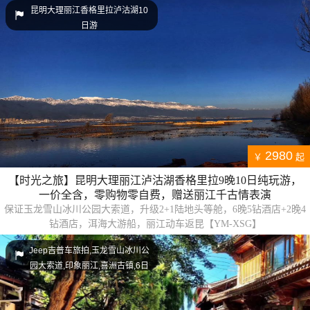
昆明大理丽江香格里拉泸沽湖10
日游
2980
￥
起
【时光之旅】昆明大理丽江泸沽湖香格里拉9晚10日纯玩游，
一价全含，零购物零自费，赠送丽江千古情表演
保证玉龙雪山冰川公园大索道，升级2+1陆地头等舱，6晚5钻酒店+2晚4
钻酒店，洱海大游船，丽江动车返昆【YM-XSG】
Jeep吉普车旅拍,玉龙雪山冰川公
园大索道,印象丽江,喜洲古镇,6日
游