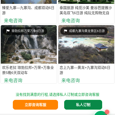
臻爱九寨—九寨沟、成都双动6日
泰国旅游 纯觅沙美 曼谷芭提雅沙
游
美岛双飞6日游 纯玩无购物无自
费 一天半自由活动
来电咨询
来电咨询
琅勃拉邦万荣万象6日游
成都九寨沟黄龙景区6日游
欢乐老挝 琅勃拉邦+万荣+万象全
恋上九寨—黄龙+九寨沟双动6日
景5晚6天双动车
游
来电咨询
来电咨询
没有找到满意的行程,请选择私人订制或立即咨询客服
立即咨询客服
私人订制