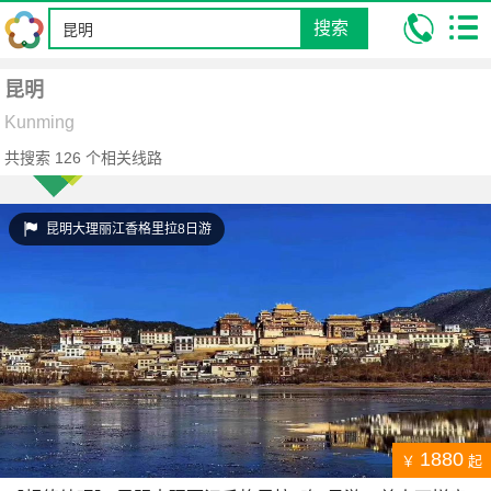
搜索
我的位置:
昆明康辉旅行社
跟团游
昆明
昆明
Kunming
共搜索
126
个相关线路
昆明大理丽江香格里拉8日游
1880
￥
起