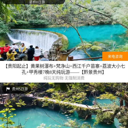
星桥8日游
来电咨询
【贵阳起止】黄果树瀑布+梵净山+西江千户苗寨+荔波大小七
孔+甲秀楼7晚8天纯玩游——【黔景贵州】
纯玩无购物 无强制消费
贵州5日游