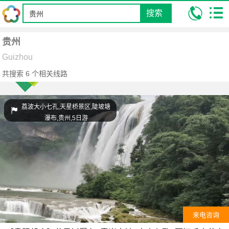
搜索
我的位置:
昆明康辉旅行社
跟团游
贵州
贵州
Guizhou
共搜索
6
个相关线路
荔波大小七孔,天星桥景区,陡坡塘
瀑布,贵州,5日游
来电咨询