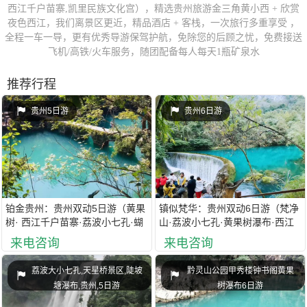
西江千户苗寨,凯里民族文化宫），精选贵州旅游金三角黄小西 + 欣赏
夜色西江，我们离景区更近，精品酒店 + 客栈，一次旅行多重享受 ，
全程一车一导，更有优秀导游保驾护航，免除您的后顾之忧，免费接送
飞机/高铁/火车服务，随团配备每人每天1瓶矿泉水
推荐行程
贵州5日游
贵州6日游
铂金贵州：贵州双动5日游（黄果
镇似梵华：贵州双动6日游（梵净
树· 西江千户苗寨·荔波小七孔·蝴
山·荔波小七孔·黄果树瀑布·西江
蝶妈妈表演·蚩尤文化非遗博物馆·
千户苗寨·蚩尤文化非遗博物馆·镇
来电咨询
来电咨询
多彩贵州城·青岩古镇）
远古城·青岩古镇）
荔波大小七孔,天星桥景区,陡坡
黔灵山公园甲秀楼钟书阁黄果
塘瀑布,贵州,5日游
树瀑布6日游