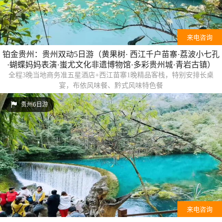
来电咨询
铂金贵州：贵州双动5日游（黄果树· 西江千户苗寨·荔波小七孔
·蝴蝶妈妈表演·蚩尤文化非遗博物馆·多彩贵州城·青岩古镇）
全程3晚当地商务准五星酒店+西江苗寨1晚精品客栈，特别安排长桌
宴，布依风味餐、黔式风味特色餐
贵州6日游
来电咨询