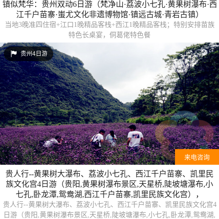
镇似梵华：贵州双动6日游（梵净山·荔波小七孔·黄果树瀑布·西
江千户苗寨·蚩尤文化非遗博物馆·镇远古城·青岩古镇）
当地3晚准四住宿+江口1晚精品客栈+西江1晚精品客栈；特别安排苗族
特色长桌宴，侗葛佬特色餐
贵州4日游
来电咨询
贵人行--黄果树大瀑布、荔波小七孔、西江千户苗寨、凯里民
族文化宫4日游（贵阳,黄果树瀑布景区,天星桥,陡坡塘瀑布,小
七孔,卧龙潭,鸳鸯湖,西江千户苗寨,凯里民族文化宫），
贵人行--黄果树大瀑布、荔波小七孔、西江千户苗寨、凯里民族文化宫4
日游（贵阳,黄果树瀑布景区,天星桥,陡坡塘瀑布,小七孔,卧龙潭,鸳鸯湖,