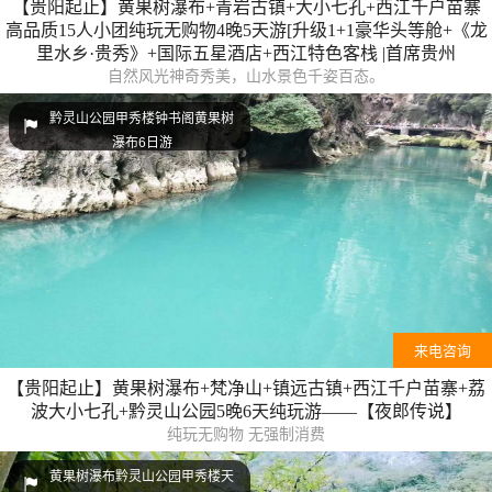
【贵阳起止】黄果树瀑布+青岩古镇+大小七孔+西江千户苗寨
高品质15人小团纯玩无购物4晚5天游[升级1+1豪华头等舱+《龙
里水乡·贵秀》+国际五星酒店+西江特色客栈 |首席贵州
自然风光神奇秀美，山水景色千姿百态。
黔灵山公园甲秀楼钟书阁黄果树
瀑布6日游
来电咨询
【贵阳起止】黄果树瀑布+梵净山+镇远古镇+西江千户苗寨+荔
波大小七孔+黔灵山公园5晚6天纯玩游——【夜郎传说】
纯玩无购物 无强制消费
黄果树瀑布黔灵山公园甲秀楼天