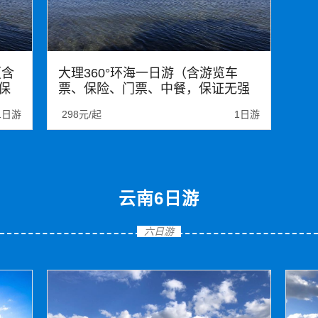
（含
大理360°环海一日游（含游览车
保
票、保险、门票、中餐，保证无强
喜洲
消）网红s弯骑行 圣托里尼理想邦旅
1日游
298元/起
1日游
拍
大理
云南6日游
六日游