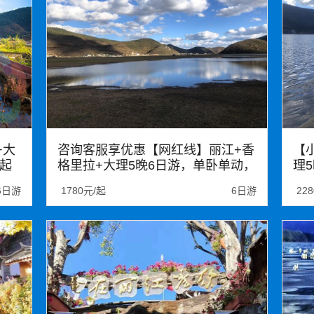
+大
咨询客服享优惠【网红线】丽江+香
【
起
格里拉+大理5晚6日游，单卧单动，
理
可升级双动车，昆明出发
止
6日游
1780元/起
6日游
22
大理
丽江
泸沽湖
玉龙雪山
丽
束河古镇
里务比岛
洱海游船
昆
崇圣寺三塔
大理古城
洋人街