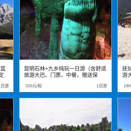
+蓝
昆明石林+九乡纯玩一日游（含舒适
抚
定
旅游大巴、门票、中餐，赠送保
游
险，九乡含索道，超值实惠，地上
1日游
320元/起
1日游
18
看石林，地下游九乡）
石林
九乡
石林九乡
抚
抚
龙