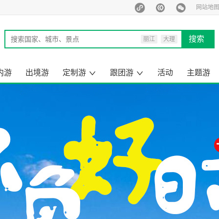
网站地
搜索
丽江
大理
西双版纳
泰国
内游
出境游
定制游
跟团游
活动
主题游
马尔代夫
旅行定制师
定制游案例
云南出境旅游
昆明周边游
云南小包团
来云南旅游
去国内旅游
云南旅游
国内旅游
出境旅游
一日游