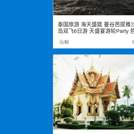
泰国旅游 海天盛筵 曼谷芭提雅
岛双飞6日游 天盛宴游轮Party 
雅1晚泳池别墅 四晚网评五钻酒
元/起
零自费
泰国
沙美岛
大皇宫
清迈小镇