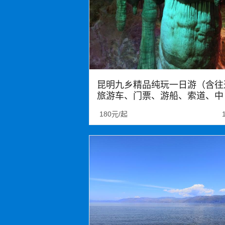
昆明九乡精品纯玩一日游（含往
旅游车、门票、游船、索道、中
餐、保险、贴心导游服务）
180元/起
九乡