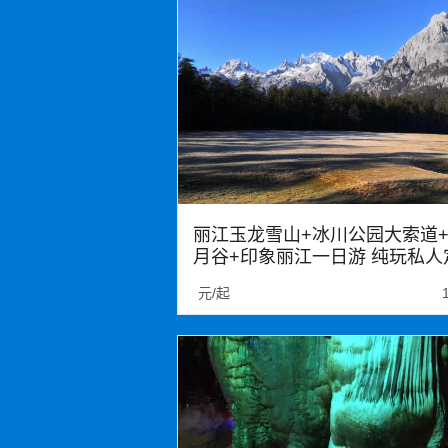
丽江玉龙雪山+冰川公园大索道
月谷+印象丽江一日游 纯玩私人
制 2人成团
元/起
玉龙雪山