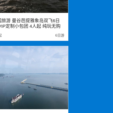
国旅游 曼谷芭提雅象岛双飞6日
VIP定制小包团 4人起 纯玩无购
0自费
起
6日游
国
大皇宫
蜜月岛格兰岛
泰风情园