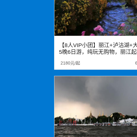
【8人VIP小团】丽江+泸沽湖+
5晚6日游，纯玩无购物，丽江起
止，南诏非遗手作体验
2180元/起
大理
丽江
泸沽湖