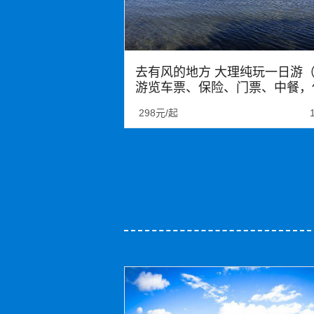
去有风的地方 大理纯玩一日游
游览车票、保险、门票、中餐，
证无强消）花海旅拍 鱼鹰表演 
298元/起
古镇 上关花索道
大理