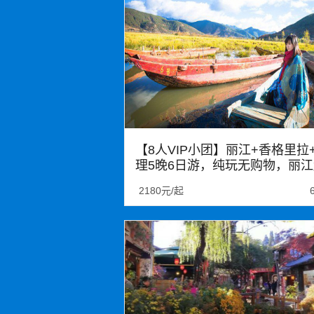
【8人VIP小团】丽江+香格里拉
理5晚6日游，纯玩无购物，丽江
止，南诏非遗手作体验
2180元/起
大理
丽江
泸沽湖