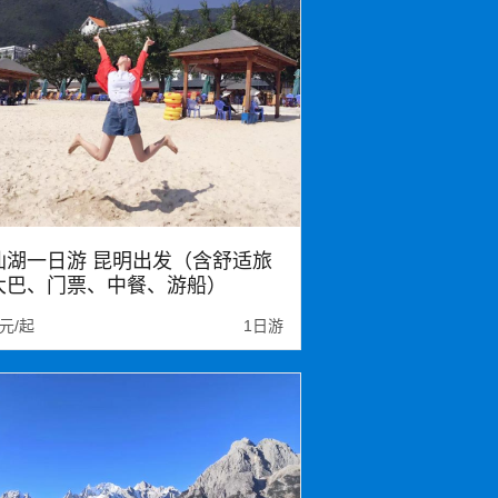
仙湖一日游 昆明出发（含舒适旅
大巴、门票、中餐、游船）
0元/起
1日游
海湾湿地公园
粉红沙滩
仙湖禄充风景区
笔架山
抚仙湖
王庙