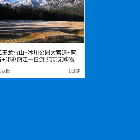
江玉龙雪山+冰川公园大索道+蓝
谷+印象丽江一日游 纯玩无购物
0元/起
1日游
龙雪山