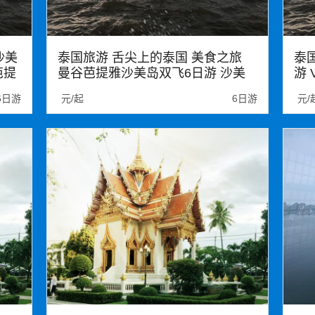
沙美
泰国旅游 舌尖上的泰国 美食之旅
泰
芭提
曼谷芭提雅沙美岛双飞6日游 沙美
游 
店
岛1晚特色酒店 芭提雅1晚泳池别墅
物 
6日游
元/起
6日游
元/
零自费
泰国
沙美岛
大皇宫
清迈小镇
泰
爽