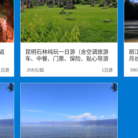
返
昆明石林纯玩一日游（含空调旅游
丽
车、中餐、门票、保险、贴心导游
月
服务）
1日游
258元/起
1日游
58
石林
玉