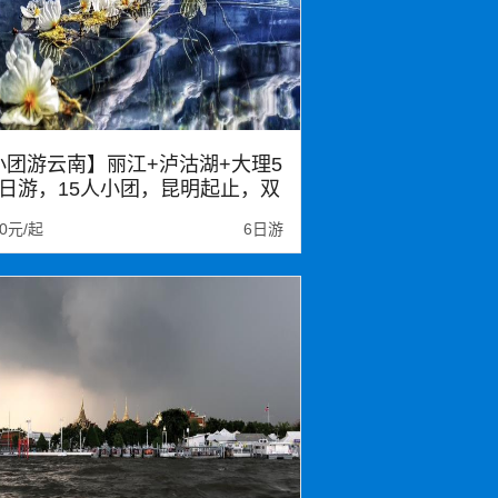
小团游云南】丽江+泸沽湖+大理5
6日游，15人小团，昆明起止，双
动车往返，不走回头路
80元/起
6日游
江
大理
西双版纳
香格里拉
明石林