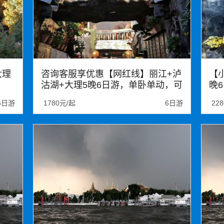
大理
咨询客服享优惠【网红线】丽江+泸
【
沽湖+大理5晚6日游，单卧单动，可
晚
升级双动车，昆明出发
程
6日游
1780元/起
6日游
22
大理
丽江
泸沽湖
玉龙雪山
丽
束河古镇
里务比岛
洱海游船
昆
崇圣寺三塔
大理古城
洋人街