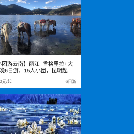
小团游云南】丽江+香格里拉+大
5晚6日游，15人小团，昆明起
，双程动车往返，不走回头路
80元/起
6日游
江
大理
西双版纳
香格里拉
明石林