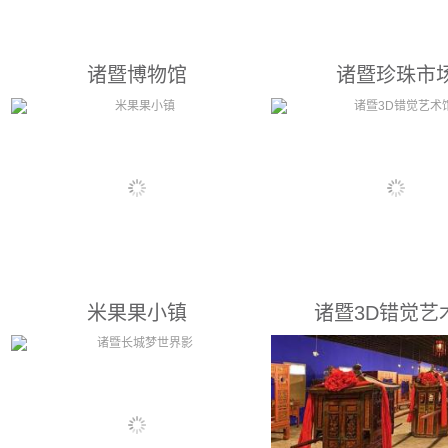
诸暨博物馆
诸暨珍珠市
绍兴景点： 诸暨市博物馆地处绍兴市
绍兴景点： “世界珍珠看
城关镇东一路菱塘山（儿童公园
珍珠在诸暨”。诸暨第一代
旁），博物馆主体建筑依山而建，高
生于1982年，到华东国际
低错落，气势恢宏，以汉风为基调，
第六代珍珠市场。经过30
采用高平台、方屋顶的仿汉建筑造
展，诸暨淡水珍珠养殖面积
型，内以九曲回廊相连，是诸暨市暨
亩，年产量占世界淡水珍
阳新城中的标志性建筑。文物史迹馆
73%，全国总产量的80%
米果果小镇
诸暨3D错觉艺
主要介绍诸暨五千年的悠久历史，内
加工企业1500多家。诸暨
分古越旧都，浙东望县、人杰地灵三
成为全球最大的淡水珍珠
大部分，以地下出土的文物结合...
和交易...
浙江省景点： 浙江省诸暨市山下湖镇
浙江省景点： 浙江省绍兴
米果果小镇
区（永利中心城8号3楼）