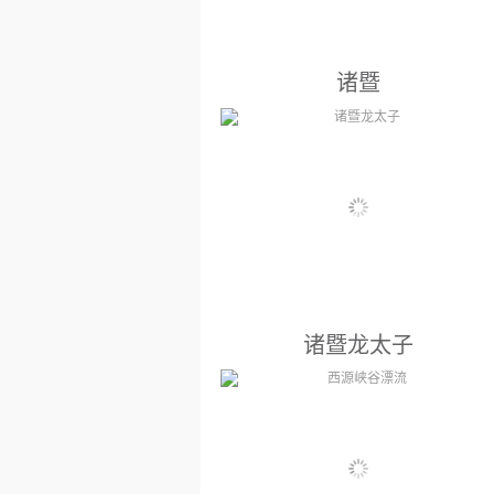
诸暨
绍兴景点： 越国古都，西施故里诸暨
市，人文荟萃，风景秀丽，有中国古
代美女西施，国色天香郑旦，人物画
祖师陈洪授，梅王王冕等。主要景观
有华东著名风景区五泄，闻名海内外
的西施殿，道教胜地道人山，如云南
石林般的汤江岩，越王曾建都的勾嵊
诸暨龙太子
山、斗岩大佛、历史文化名镇枫桥
等。...
浙江省景点： 浙江省绍兴市诸暨市暨
阳街道暨南路18号