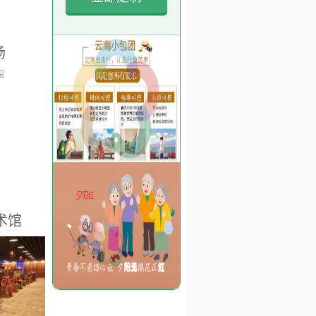
场
中国，中国
珍珠市场诞
珠宝城已是
多年的发
已达38万
珠总产量的
，拥有珍珠
术馆
山下湖已经
养殖、加工
市诸暨市城