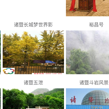
诸暨长城梦世界影
裕昌号
浙江省景点： 浙江省绍兴市诸暨市东
镇江景点： 省诸暨市东白
三环1号
160号
诸暨五泄
诸暨斗岩风景
绍兴景点： 浙江省诸暨市东一路18号
绍兴景点： 牌头镇王家宅