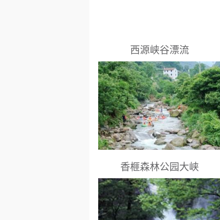
西源峡谷漂流
浙江省景点： 浙江省诸暨市马剑镇平
阳村石门
香榧森林公园大峡
绍兴景点： 诸暨市赵家镇国家级香榧
森林公园内