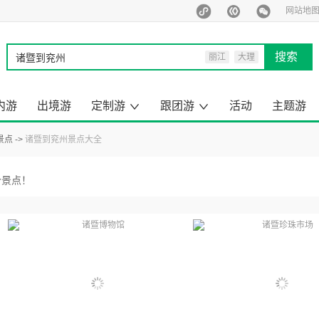
网站地
搜索
丽江
大理
西双版纳
泰国
内游
出境游
定制游
跟团游
活动
主题游
马尔代夫
旅行定制师
定制游案例
云南出境旅游
昆明周边游
云南小包团
来云南旅游
去国内旅游
云南旅游
国内旅游
出境旅游
一日游
景点
诸暨到兖州景点大全
景点！