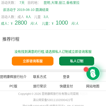
活动天数：
7天
目的地：
昆明,大理,丽江,香格里拉
该活动于 2019-08-10 圆满结束
活动人数：成人
8人
儿童
3人
2800
1000
成人：¥
元/人
儿童：¥
元/人
推荐行程
没有找到满意的行程,请选择私人订制或立即咨询客服
立即咨询客服
私人订制
昆明康辉旅行社介
联系方式
登录
注册
PC版
绍
旅行常识
快捷支付
网站地图
Copyright © 2026
昆明康辉旅行社有限公司官网
跟团游
滇公网安备53011102000422号