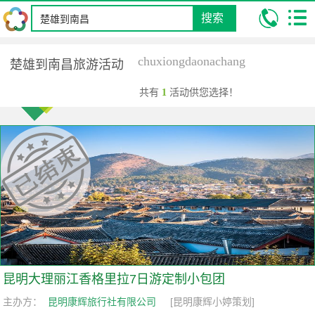
搜索
我的位置:
昆明康辉旅行社
旅游活动
楚雄到南昌旅游活动
chuxiongdaonachang
楚雄到南昌旅游活动
共有
1
活动供您选择！
昆明大理丽江香格里拉7日游定制小包团
主办方：
昆明康辉旅行社有限公司
[昆明康辉小婷策划]