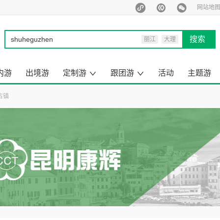
网站地
搜索
丽江
大理
西双版纳
泰国
内游
出境游
定制游
跟团游
活动
主题游
马尔代夫
旅行定制师
定制游案例
云南出境旅游
昆明周边游
云南小包团
来云南旅游
去国内旅游
云南旅游
国内旅游
出境旅游
一日游
古镇