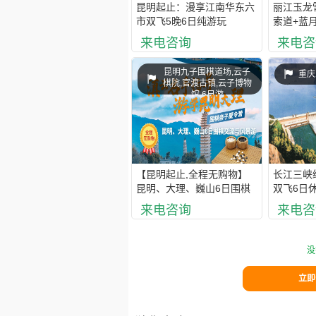
昆明起止：漫享江南华东六
丽江玉龙
市双飞5晚6日纯游玩
索道+蓝
游 纯玩私
来电咨询
来电咨
昆明九子围棋道场,云子
重庆
棋院,官渡古镇,云子博物
馆,6日游
【昆明起止,全程无购物】
长江三峡
昆明、大理、巍山6日围棋
双飞6日
交流与风景游
来电咨询
来电咨
没
立即