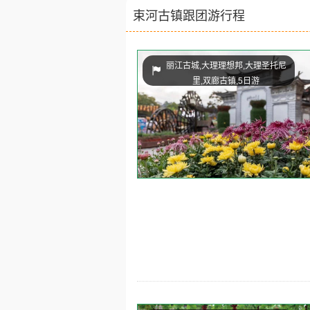
束河古镇跟团游行程
丽江古城,大理理想邦,大理圣托尼
里,双廊古镇,5日游