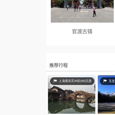
有着保存最多、最好的白族民居建筑
群。从布局上看是典型的“三坊一照
壁”及“四合五天井”的白族庭院格局。
这些民居雕梁画栋、斗拱重叠、翘角
官渡古镇
飞檐、门楼、照壁、山墙的彩画装饰
艺术绚丽多姿，充分体现了白族人民
的建筑才华和艺术创造力。
昆明景点： 历史悠久的官渡镇位于
昆明东南郊，是昆明地区著名的历史
文化古镇之一。官渡古镇大门(大牌
推荐行程
坊)位于昆明东南郊 8 公里处，地处
滇池北岸、宝象河下游，占地 17 平
方公里。 官渡古镇文化古迹众多，
上海南京苏州杭州6日游
玉龙
人文景观丰富， 在不到 1.5 平方公
里的面积内就有唐、 宋、 元、明、
清时期的五山、六寺、七阁、八庙等
多处景观。