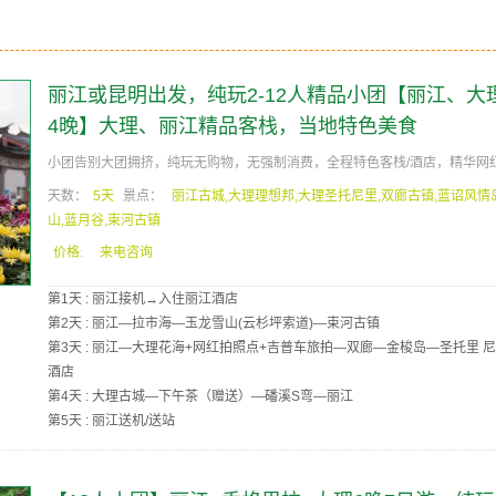
丽江或昆明出发，纯玩2-12人精品小团【丽江、大
4晚】大理、丽江精品客栈，当地特色美食
小团告别大团拥挤，纯玩无购物，无强制消费，全程特色客栈/酒店，精华网红
天数：
5天
景点：
丽江古城,大理理想邦,大理圣托尼里,双廊古镇,蓝诏风情
山,蓝月谷,束河古镇
价格:
来电咨询
第1天 : 丽江接机→入住丽江酒店
第2天 : 丽江—拉市海—玉龙雪山(云杉坪索道)—束河古镇
第3天 : 丽江—大理花海+网红拍照点+吉普车旅拍—双廊—金梭岛—圣托里 
酒店
第4天 : 大理古城—下午茶（赠送）—磻溪S弯—丽江
第5天 : 丽江送机/送站