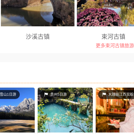
多，现保存有众多高品质的旅游景
界级“古纳西王国 ” [1] ，曾
点。光禄古镇素有“迤西文化名邦”、
族丽江政治、经济、商贸和
“花灯之乡”的美称。
心。作为纳西族文化的重要
一，纳西族木氏土司在白沙
沙溪古镇
束河古镇
划城镇的经验。 是世界文化遗
江古城”的组成部分之一，位
更多束河古镇旅游
雪山下，丽江古城北10KM，
大理景点： 沙溪镇位于剑川县东南
丽江景点： 从丽江古城往北
镇是丽江土司“木氏家族”的政
部，距县城32千米，地处大理、丽
济海东侧的大路行约四公里
源地。白沙古镇是最具有纳
江、香格里拉三大旅游区之间，东南
边山脚下一片密集的村落,这
古镇，是最原生态的纳西村
与洱源县交界，西北与剑川县弥沙、
称为清泉之乡的束河古镇。
羊岑、甸南相邻。
客游芝山解脱林时，曾走过此
他的记述中这样写道:"过一枯
雪山1日游
贵州5日游
大理丽江西双版
桥，西瞻中海，柳暗波萦，
临其上，是为十和院"。"十和
河古镇之古称。