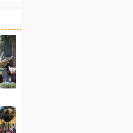
江城北
南至龙
古都、世