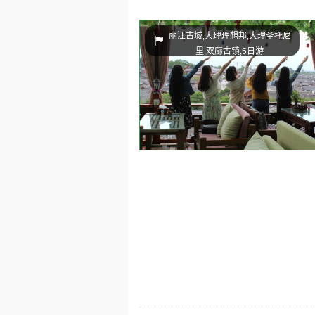
丽江古城,大理理想邦,大理圣托尼
里,双廊古镇,5日游