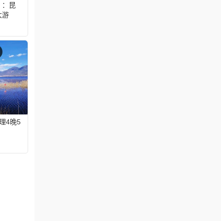
）：昆
大游
杉索道
西双版
理4晚5