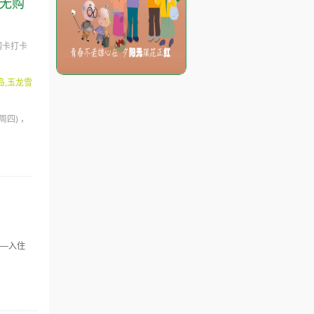
玩无购
网卡打卡
岛,玉龙雪
(周四)
尼—入住