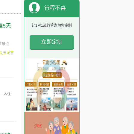
行程不喜
欢？
理5天
让1对1旅行管家为你定制
立即定制
景点.
岛,玉龙雪
尼—入住