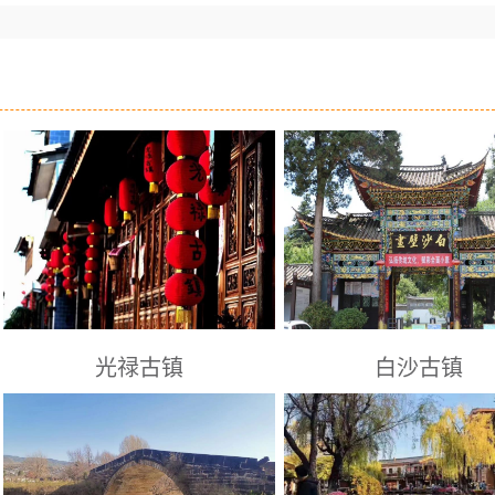
光禄古镇
白沙古镇
姚安县景点： 光禄古镇位于云南省
丽江景点： 白沙古镇位于丽
楚雄州姚安县县城北部12公里处，
约10公里，北临玉龙雪山，
历史悠久，山川秀美，名胜古迹众
泉，西依芝山，是纳西族的