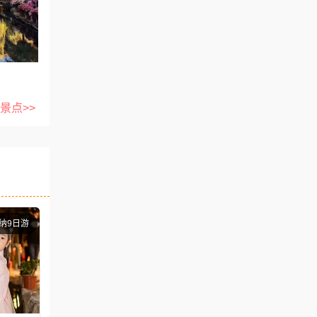
经是纳西
文化的中
发源地之
积累了规
产“丽
于玉龙
景点>>
白沙古
，沿中
权的起
，便见两
西遗风的
就是被
落
当年徐霞
道,在
涧石
纳9日游
有大聚落
"即今束