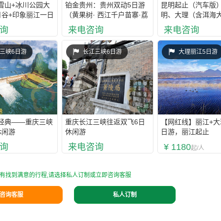
雪山+冰川公园大
铂金贵州：贵州双动5日游
昆明起止（汽车版
月谷+印象丽江一日
（黄果树· 西江千户苗寨·荔
明、大理（含洱海
人定制 2人成团
波小七孔·蝴蝶妈妈表演·蚩
船）、丽江（云坪
询
来电咨询
来电咨询
尤文化非遗博物馆·多彩贵
+丽江大型歌舞）、
州城·青岩古镇）
纳9日游
三峡6日游
长江三峡6日游
大理丽江5日游
经典——重庆三峡
重庆长江三峡往返双飞6日
【网红线】丽江+大
休闲游
休闲游
日游，丽江起止
询
来电咨询
¥ 1180
起/人
有找到满意的行程,请选择私人订制或立即咨询客服
咨询客服
私人订制