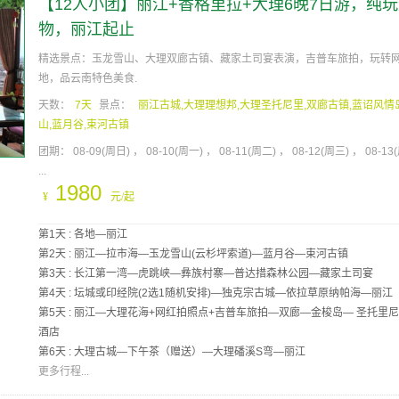
【12人小团】丽江+香格里拉+大理6晚7日游，纯
物，丽江起止
精选景点：玉龙雪山、大理双廊古镇、藏家土司宴表演，吉普车旅拍，玩转
地，品云南特色美食.
天数：
7天
景点：
丽江古城,大理理想邦,大理圣托尼里,双廊古镇,蓝诏风情
山,蓝月谷,束河古镇
团期：
08-09(周日)
08-10(周一)
08-11(周二)
08-12(周三)
08-13
...
1980
¥
元/起
第1天 : 各地—丽江
第2天 : 丽江—拉市海—玉龙雪山(云杉坪索道)—蓝月谷—束河古镇
第3天 : 长江第一湾—虎跳峡—彝族村寨—普达措森林公园—藏家土司宴
第4天 : 坛城或印经院(2选1随机安排)—独克宗古城—依拉草原纳帕海—丽江
第5天 : 丽江—大理花海+网红拍照点+吉普车旅拍—双廊—金梭岛— 圣托里
酒店
第6天 : 大理古城—下午茶（赠送）—大理磻溪S弯—丽江
更多行程...