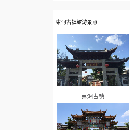
束河古镇旅游景点
喜洲古镇
大理景点： 喜洲位于大理古城以北
18公里处，东临洱海，西枕苍山，
喜洲是重要的白族聚居的城镇，这里