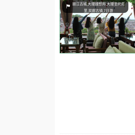
丽江古城,大理理想邦,大理圣托尼
里,双廊古镇,7日游