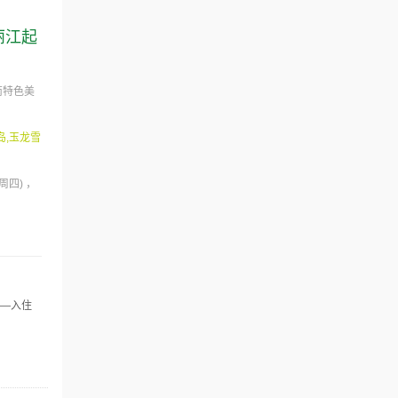
丽江起
南特色美
岛,玉龙雪
(周四)
尼—入住