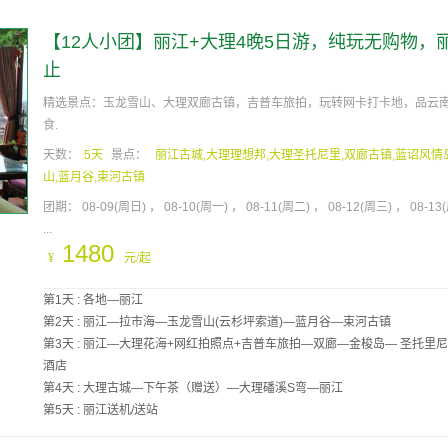
【12人小团】丽江+大理4晚5日游，纯玩无购物，
止
精选景点：玉龙雪山、大理双廊古镇，吉普车旅拍，玩转网卡打卡地，品云
食.
天数：
5天
景点：
丽江古城,大理理想邦,大理圣托尼里,双廊古镇,蓝诏风情
山,蓝月谷,束河古镇
团期：
08-09(周日)
08-10(周一)
08-11(周二)
08-12(周三)
08-13
...
1480
¥
元/起
第1天 : 各地—丽江
第2天 : 丽江—拉市海—玉龙雪山(云杉坪索道)—蓝月谷—束河古镇
第3天 : 丽江—大理花海+网红拍照点+吉普车旅拍—双廊—金梭岛— 圣托里
酒店
第4天 : 大理古城—下午茶（赠送）—大理磻溪S弯—丽江
第5天 : 丽江送机/送站