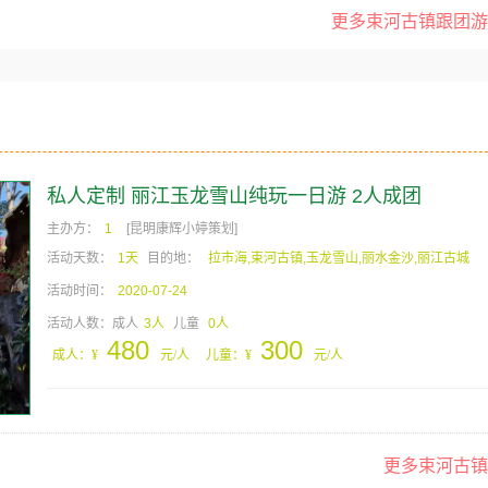
更多束河古镇跟团游
私人定制 丽江玉龙雪山纯玩一日游 2人成团
主办方：
1
[昆明康辉小婷策划]
活动天数：
1天
目的地：
拉市海,束河古镇,玉龙雪山,丽水金沙,丽江古城
活动时间：
2020-07-24
活动人数：成人
3人
儿童
0人
480
300
成人：¥
元/人
儿童：¥
元/人
更多束河古镇