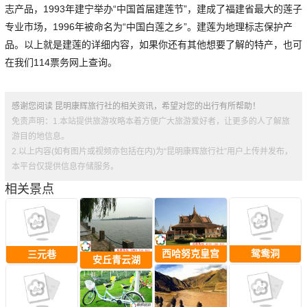
志产品，1993年建宁举办“中国首届建莲节”，建成了福建省最大的莲子
专业市场，1996年被命名为“中国白莲之乡”。建莲为地理标志保护产
品。以上就是建莲的详细内容，如果你还有其他想要了解的特产，也可
在我们114票务网上查询。
感谢您阅读 昆明康辉旅行社的相关资讯，希望对您的出行有所帮助！
免责声明：1.本站提供旅游攻略本着方便广大旅游爱好者，让更多的人了解旅
游目的地信息。
2.以上内容(如有图片或视频亦包括在内)为“昆明康辉旅行社”用户上传并发布，
本平台仅提供信息存储服务。
相关景点
西哈努克皇宫
鸳鸯洞
三元巷
安丘青云湖