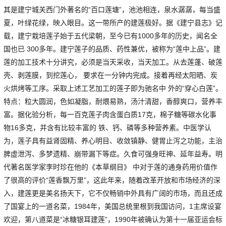
其是建宁城关西门外著名的“百口莲塘”，池池相连，泉水潺潺，每当盛
夏，叶绿花绿，映入眼目。这一带所产的建莲极好。据《建宁县志》记
载，建宁栽培莲子始于五代梁朝，至今已有1000多年的历史，闻名全
国也已 300多年。建宁莲子的品质、药性兼优，被称为“莲中上品”。建
莲的加工技术十分讲究，必须是当天采收，当天加工。从去莲蓬、破莲
壳、剥莲膜，到挖莲心， 要求在一分钟内完成。接着再经太阳晒、炭
火烘烤等工序。采取上述工艺加工的莲子即为驰名中 外的“穿心白莲”。
特点：粒大圆润，色如凝脂，耐煨易熟，汤汁清甜，香醇爽口，营养丰
富。据化验分析，每一百克莲子肉含蛋白质17克，棉子糖等碳水化事
物16多克，并含有比较丰富的 铁、钙、磷等多种营养素。中医学认
为，莲子具有益肾固精、养心明目、收敛镇静、健胃止泻之功能，主治
脾虚泄泻、多梦遗精、崩带漏下等症。久食可强身旺神、延年益寿。明
代著名医学家李时珍在他的《本草纲目》 中对于莲的通身药用价值作
了很高的评价“莲香飘万里”，这此年来，随着改革开放和市场经济的深
入，建莲更是美名扬天下，它不仅畅销中外具有广阔的市场，而且还成
了国宴上的一道名菜，1984年，美国总统里根到我国访问，1主席设宴
欢迎，第八道菜是“冰糖银耳建莲”，1990年被确认为第十一届亚运会标