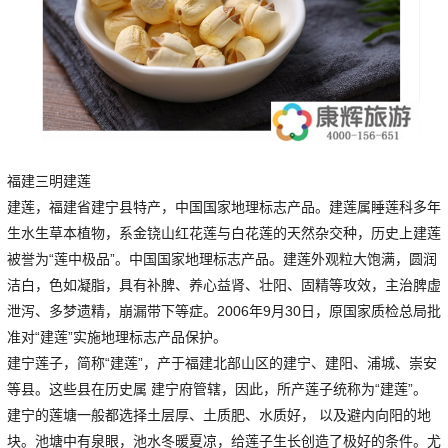
福建三明建莲
建莲，福建省建宁县特产，中国国家地理标志产品。建莲属睡莲科多年
生水生草本植物，系金铙山红花莲与白花莲的天然杂交种，历史上建莲
被誉为“莲中极品”。中国国家地理标志产品。建莲外观粒大饱满，圆润
洁白，色如凝脂，具有补脾、养心益肾、壮阳、固精等攻效，主治脾虚
泄泻、多梦遗精，崩漏带下等症。2006年9月30日，原国家质检总局批
准对“建莲”实施地理标志产品保护。
建宁莲子，简称“建莲”，产于福建北部山区的建宁、建阳、浦城、崇安
等县。这些县在历史属 建宁府管辖，因此，所产莲子统称为“建莲”。
建宁的莲塘一般都选择土层厚、土质肥、水质好， 以及避内向阳的地
块。池塘中有泉眼，池水冬暖夏凉，给莲子生长创造了极好的条件。尤