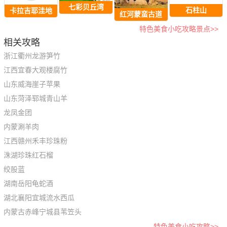
七彩贝丘湾
石柱山
卡拉吉耶洼地
红河蒙蛮古道
特色美食小吃攻略景点>>
相关攻略
浙江衢州龙游笋竹
江西宜春大观楼腐竹
山东威海崖子苹果
山东菏泽郓城青山羊
龙凤金团
内蒙涮羊肉
江西赣州禾丰珍珠粉
洙湖珍珠红石榴
绞股蓝
湖南岳阳龟蛇酒
湖北襄阳宜城流水西瓜
内蒙古赤峰宁城县苇笠头
特色美食小吃攻略>>