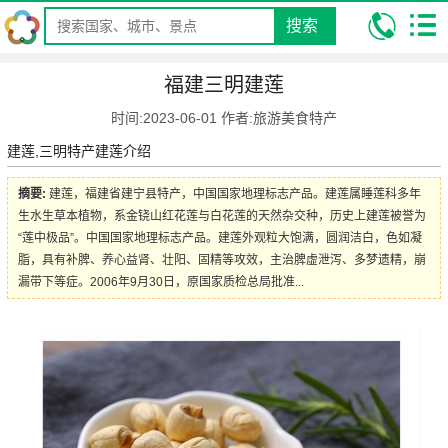
搜索
我的位置:
昆明康辉旅行社
攻略
特色美食小吃攻略
福建三明建
福建三明建莲
莲
时间:2023-06-01 作者:旅游美食特产
建莲,三明特产建莲介绍
摘要:
建莲，福建省建宁县特产，中国国家地理标志产品。建莲属睡莲科多年
生水生草本植物，系金铙山红花莲与白花莲的天然杂交种，历史上建莲被誉为
“莲中极品”。中国国家地理标志产品。建莲外观粒大饱满，圆润洁白，色如凝
脂，具有补脾、养心益肾、壮阳、固精等攻效，主治脾虚泄泻、多梦遗精，崩
漏带下等症。2006年9月30日，原国家质检总局批准...