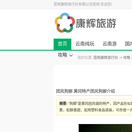
昆明康辉旅行社有限公司官网
欢迎您!
首页
云南纯玩
云南游
国
攻略
我的位置:
昆明康辉旅行社
攻略
康辉旅游资讯
云南旅游攻略
国内旅游攻略
出境旅游攻略
景点旅游攻略
美食小吃攻略
旅游酒店攻略
自驾游攻略
景点大全
团风狗脚,黄冈特产团风狗脚介绍
摘要:
“狗脚”是黄冈团风镇的特产，因产品形
黄，松酥香甜，如用塑料食品袋装，可存放一月之