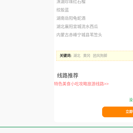
洙湖珍珠红石榴
绞股蓝
湖南岳阳龟蛇酒
湖北襄阳宜城流水西瓜
内蒙古赤峰宁城县苇笠头
关键词:
湖北
黄冈
团风狗脚
线路推荐
特色美食小吃攻略旅游线路>>
没
立即