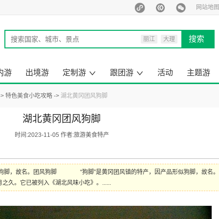
网站地
搜索
丽江
大理
西双版纳
泰国
内游
出境游
定制游
跟团游
活动
主题游
马尔代夫
旅行定制师
定制游案例
云南出境旅游
昆明周边游
云南小包团
来云南旅游
去国内旅游
云南旅游
国内旅游
出境旅游
一日游
特色美食小吃攻略
湖北黄冈团风狗脚
湖北黄冈团风狗脚
时间:2023-11-05 作者:旅游美食特产
似狗脚，故名。团风狗脚 “狗脚”是黄冈团风镇的特产，因产品形似狗脚，故名。
久。它已被列入《湖北风味小吃》。......