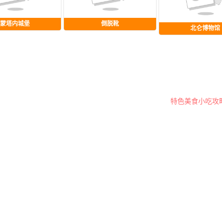
蒙塔内城堡
倒脱靴
北仑博物馆
特色美食小吃攻