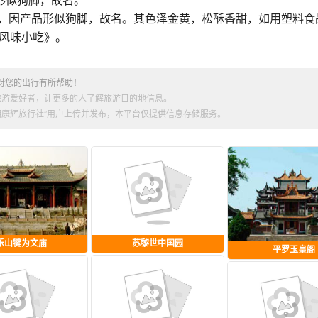
形似狗脚，故名。
特产，因产品形似狗脚，故名。其色泽金黄，松酥香甜，如用塑料食
风味小吃》。
对您的出行有所帮助！
旅游爱好者，让更多的人了解旅游目的地信息。
昆明康辉旅行社”用户上传并发布，本平台仅提供信息存储服务。
乐山犍为文庙
苏黎世中国园
平罗玉皇阁