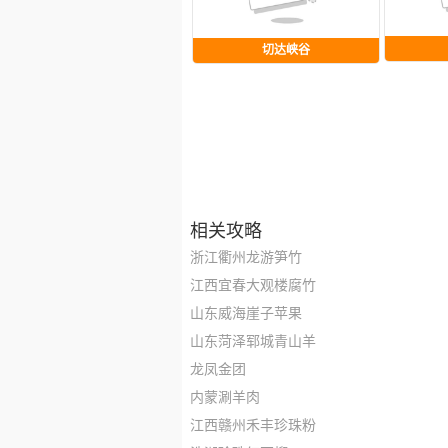
切达峡谷
相关攻略
浙江衢州龙游笋竹
江西宜春大观楼腐竹
山东威海崖子苹果
山东菏泽郓城青山羊
龙凤金团
内蒙涮羊肉
江西赣州禾丰珍珠粉