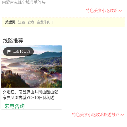
内蒙古赤峰宁城县苇笠头
特色美食小吃攻略>>
关键词:
江西
宜春
富龙牛肉干
线路推荐
江西10日游
夕阳红：南昌庐山井冈山韶山张
家界凤凰古城双卧10日休闲游
来电咨询
特色美食小吃攻略旅游线路>>