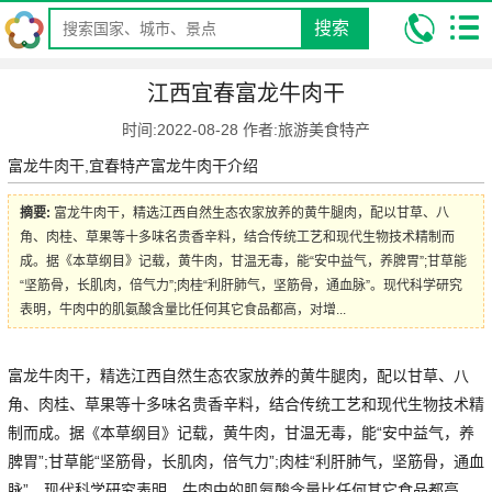
搜索
我的位置:
昆明康辉旅行社
攻略
特色美食小吃攻略
江西宜春富
江西宜春富龙牛肉干
龙牛肉干
时间:2022-08-28 作者:旅游美食特产
富龙牛肉干,宜春特产富龙牛肉干介绍
摘要:
富龙牛肉干，精选江西自然生态农家放养的黄牛腿肉，配以甘草、八
角、肉桂、草果等十多味名贵香辛料，结合传统工艺和现代生物技术精制而
成。据《本草纲目》记载，黄牛肉，甘温无毒，能“安中益气，养脾胃”;甘草能
“坚筋骨，长肌肉，倍气力”;肉桂“利肝肺气，坚筋骨，通血脉”。现代科学研究
表明，牛肉中的肌氨酸含量比任何其它食品都高，对增...
富龙牛肉干，精选江西自然生态农家放养的黄牛腿肉，配以甘草、八
角、肉桂、草果等十多味名贵香辛料，结合传统工艺和现代生物技术精
制而成。据《本草纲目》记载，黄牛肉，甘温无毒，能“安中益气，养
脾胃”;甘草能“坚筋骨，长肌肉，倍气力”;肉桂“利肝肺气，坚筋骨，通血
脉”。现代科学研究表明，牛肉中的肌氨酸含量比任何其它食品都高，