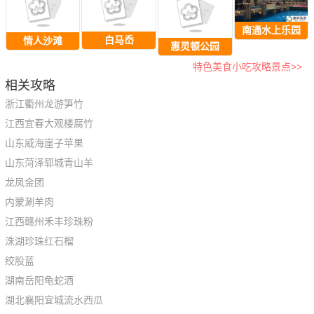
南通水上乐园
白马岙
情人沙滩
惠灵顿公园
特色美食小吃攻略景点>>
相关攻略
浙江衢州龙游笋竹
江西宜春大观楼腐竹
山东威海崖子苹果
山东菏泽郓城青山羊
龙凤金团
内蒙涮羊肉
江西赣州禾丰珍珠粉
洙湖珍珠红石榴
绞股蓝
湖南岳阳龟蛇酒
湖北襄阳宜城流水西瓜