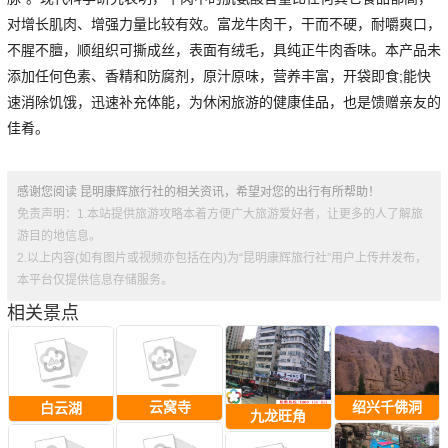
对增长肌肉、增强力量比较有效。富龙牛肉干，干而不硬，耐嚼爽口，
不腥不膻，顺组织可撕成丝，表面有绒毛，具纯正牛肉香味。本产品未
添加任何色素、香精和防腐剂，原汁原味，营养丰富，开袋即食;能快
速消除饥饿，迅速补充体能，为休闲旅游的健康佳品，也是馈赠亲友的
佳肴。
感谢您阅读 昆明康辉旅行社的相关资讯，希望对您的出行有所帮助！
免责声明：1.本站提供旅游攻略本着方便广大旅游爱好者，让更多的人了解旅
游目的地信息。
2.以上内容(如有图片或视频亦包括在内)为“昆明康辉旅行社”用户上传并发布，
本平台仅提供信息存储服务。
相关景点
云窝寺
绍兴千佛洞
白云湖
九龙旺角