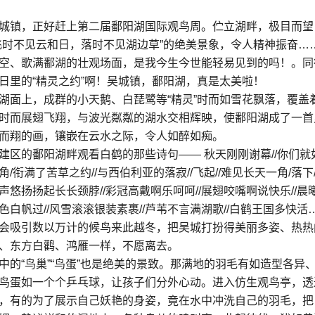
城镇，正好赶上第二届鄱阳湖国际观鸟周。伫立湖畔，极目而望
飞时不见云和日，落时不见湖边草”的绝美景象，令人精神振奋…
空、歌满鄱湖的壮观场面，是我今生今世能轻易见到的吗！。同
日里的“精灵之约”啊！吴城镇，鄱阳湖，真是太美啦！
湖面上，成群的小天鹅、白琵鹭等“精灵”时而如雪花飘落，覆盖
时而展翅飞翔，与波光粼粼的湖水交相辉映，使鄱阳湖成了一首
而翔的画，镶嵌在云水之际，令人如醉如痴。
建区的鄱阳湖畔观看白鹤的那些诗句—— 秋天刚刚谢幕//你们就
角/衔满了苦草之约//与西伯利亚的落寂//飞起//难见长天一角/落下
歌声悠扬扬起长长颈脖//彩冠高戴啊乐呵呵//展翅咬嘴啊说快乐//晨
一色白帆过//风雪滚滚银装素裹//芦苇不言满湖歌//白鹤王国多快活
会吸引数以万计的候鸟来此越冬，把吴城打扮得美丽多姿、热热
、东方白鹳、鸿雁一样，不愿离去。
的“鸟巢”“鸟蛋”也是绝美的景致。那满地的羽毛有如造型各异
鸟蛋如一个个乒乓球，让孩子们分外心动。进入仿生观鸟亭，透
，有的为了展示自己妖艳的身姿，竟在水中冲洗自己的羽毛，把