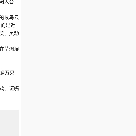
河大合
的候鸟云
得的是近
美、灵动
在草洲湿
0多万只
鸡、斑嘴