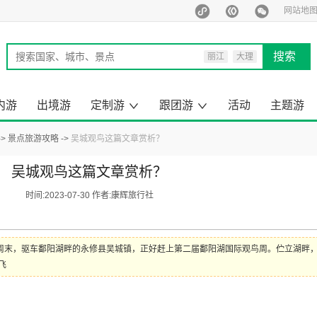
网站地
搜索
丽江
大理
西双版纳
泰国
内游
出境游
定制游
跟团游
活动
主题游
马尔代夫
旅行定制师
定制游案例
云南出境旅游
昆明周边游
云南小包团
来云南旅游
去国内旅游
云南旅游
国内旅游
出境旅游
一日游
景点旅游攻略
吴城观鸟这篇文章赏析？
吴城观鸟这篇文章赏析？
时间:2023-07-30 作者:康辉旅行社
个周末，驱车鄱阳湖畔的永修县吴城镇，正好赶上第二届鄱阳湖国际观鸟周。伫立湖畔
飞