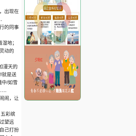
，出现在
…
行的同事
着湿地；
灵动的
如漫天的
//就是送
曦中/如雪
……
闹闹，让
、五彩缤
过望远
自己打扮