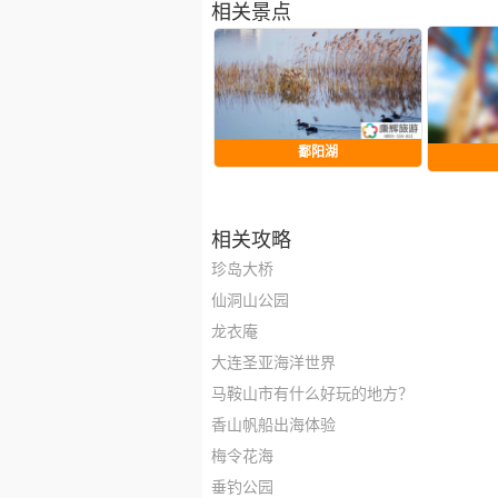
相关景点
鄱阳湖
相关攻略
珍岛大桥
仙洞山公园
龙衣庵
大连圣亚海洋世界
马鞍山市有什么好玩的地方？
香山帆船出海体验
梅令花海
垂钓公园