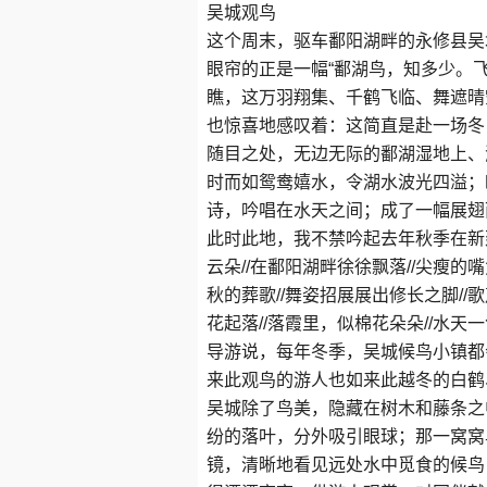
吴城观鸟
这个周末，驱车鄱阳湖畔的永修县吴
眼帘的正是一幅“鄱湖鸟，知多少。
瞧，这万羽翔集、千鹤飞临、舞遮晴
也惊喜地感叹着：这简直是赴一场冬
随目之处，无边无际的鄱湖湿地上、
时而如鸳鸯嬉水，令湖水波光四溢；
诗，吟唱在水天之间；成了一幅展翅
此时此地，我不禁吟起去年秋季在新
云朵//在鄱阳湖畔徐徐飘落//尖瘦的嘴
秋的葬歌//舞姿招展展出修长之脚//
花起落//落霞里，似棉花朵朵//水天
导游说，每年冬季，吴城候鸟小镇都
来此观鸟的游人也如来此越冬的白鹤
吴城除了鸟美，隐藏在树木和藤条之中
纷的落叶，分外吸引眼球；那一窝窝
镜，清晰地看见远处水中觅食的候鸟