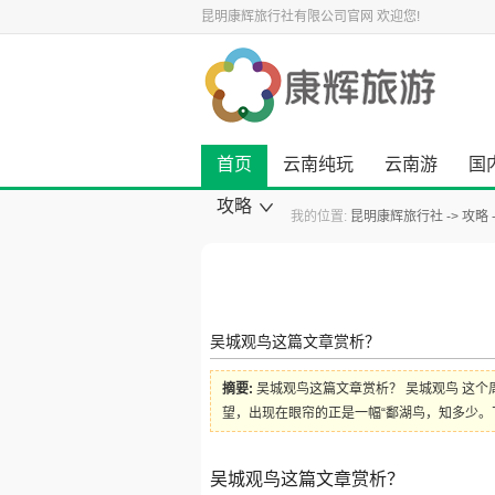
昆明康辉旅行社有限公司官网
欢迎您!
首页
云南纯玩
云南游
国
攻略
我的位置:
昆明康辉旅行社
攻略
康辉旅游资讯
云南旅游攻略
国内旅游攻略
出境旅游攻略
景点旅游攻略
美食小吃攻略
旅游酒店攻略
自驾游攻略
景点大全
吴城观鸟这篇文章赏析？
摘要:
吴城观鸟这篇文章赏析？ 吴城观鸟 这
望，出现在眼帘的正是一幅“鄱湖鸟，知多少。
吴城观鸟这篇文章赏析？