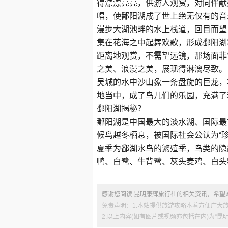
得漂漂亮亮，供游人观赏，对同伴献
唱，使鄱阳湖成了世上绝无仅有的音
漫步大湖池畔的水上栈道，回目而望
集在花海之中起舞欢歌，形成鄱阳湖
距离地观赏，不需望远镜，那场面非
之美、浪漫之美，展现得淋漓尽致。
吴城的水中沙山象一条盘旋的巨龙，
地当中，成了鸟儿们的乐园，充满了
鄱阳湖揭秘？
鄱阳湖是中国最大的淡水湖、国际最
候鸟越冬栖息，被国际社会公认为“珍
夏季为鄱湖水鸟的繁殖季，鸟类的隐
鸭、白鹭、牛背鹭、灰头麦鸡、白头
感谢您阅读 昆明康辉旅行社的相关资讯，希望
免责声明：1.本站提供旅游攻略本着方便广大
2.以上内容(如有图片或视频亦包括在内)为“