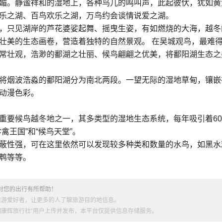
媚。静谧祥和的湿地上，各种鸟儿的鸣叫声，此起彼伏，犹如黄
乐之湖、百鸟欢乐之湖，万鸟约会谈情说爱之湖。
，只见湖岸的芦花婆娑起舞、摇曳生姿，有如燃烧的大海，越冬
壮美的生态画卷，营造着独特的自然景观。 在吴城观鸟，最难
常壮观，浩渺的鄱湖之壮丽、候鸟翩翩之优美，将鄱阳湖生态之
将烟波浩淼的鄱阳湖分为南北两段。一望无际的湿地草甸，镶嵌
动漫色彩。
重要候鸟越冬地之一，其多类型的湿地生态系统，每年吸引着6
禽王国”和“候鸟天堂”。
蔽性强，可在这里依然可以发现较多种类和数量的水鸟，如黑水
鹎等等。
对您的出行有所帮助！
旅游爱好者，让更多的人了解旅游目的地信息。
昆明康辉旅行社”用户上传并发布，本平台仅提供信息存储服务。