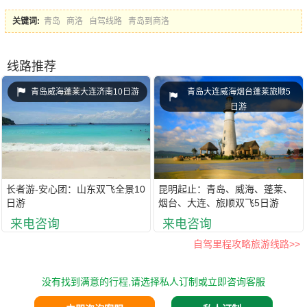
关键词:
青岛
商洛
自驾线路
青岛到商洛
线路推荐
青岛威海蓬莱大连济南10日游
青岛大连威海烟台蓬莱旅顺5
日游
长者游-安心团：山东双飞全景10
昆明起止：青岛、威海、蓬莱、
日游
烟台、大连、旅顺双飞5日游
来电咨询
来电咨询
自驾里程攻略旅游线路>>
没有找到满意的行程,请选择私人订制或立即咨询客服