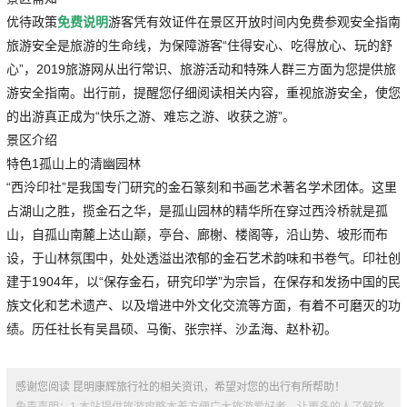
优待政策
免费说明
游客凭有效证件在景区开放时间内免费参观安全指南
旅游安全是旅游的生命线，为保障游客“住得安心、吃得放心、玩的舒
心”，2019旅游网从出行常识、旅游活动和特殊人群三方面为您提供旅
游安全指南。出行前，提醒您仔细阅读相关内容，重视旅游安全，使您
的出游真正成为“快乐之游、难忘之游、收获之游”。
景区介绍
特色1
孤山上的清幽园林
“西泠印社”是我国专门研究的金石篆刻和书画艺术著名学术团体。这里
占湖山之胜，揽金石之华，是孤山园林的精华所在穿过西泠桥就是孤
山，自孤山南麓上达山巅，亭台、廊榭、楼阁等，沿山势、坡形而布
设，于山林氛围中，处处透溢出浓郁的金石艺术韵味和书卷气。印社创
建于1904年，以“保存金石，研究印学”为宗旨，在保存和发扬中国的民
族文化和艺术遗产、以及增进中外文化交流等方面，有着不可磨灭的功
绩。历任社长有吴昌硕、马衡、张宗祥、沙孟海、赵朴初。
感谢您阅读 昆明康辉旅行社的相关资讯，希望对您的出行有所帮助！
免责声明：1.本站提供旅游攻略本着方便广大旅游爱好者，让更多的人了解旅