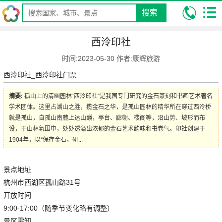
搜索
我的位置:
昆明康辉旅行社
攻略
景点旅游攻略
西泠印社
西泠印社
时间:2023-05-30 作者:康辉旅游
西泠印社_西泠印社门票
摘要:
孤山上的清幽园林“西泠印社”是我国专门研究的金石篆刻和书画艺术著名
学术团体。这里占湖山之胜，揽金石之华，是孤山园林的精华所在穿过西泠桥
就是孤山，自孤山南麓上达山巅，亭台、廊榭、楼阁等，沿山势、坡形而布
设，于山林氛围中，处处透溢出浓郁的金石艺术韵味和书卷气。印社创建于
1904年，以“保存金石，研...
景点地址
杭州市西湖区孤山路31号
开放时间
9:00-17:00（随季节变化略有调整）
景区需知