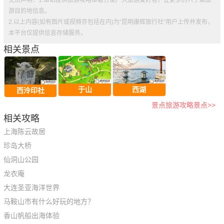
游目的地信息。
2.以上内容(如有图片或视频亦包括在内)为“昆明康辉旅行社”用户上传并发布，
本平台仅提供信息存储服务。
相关景点
于山
西湖
西泠印社
景点旅游攻略景点>>
相关攻略
上海陈云故居
珍岛大桥
仙洞山公园
龙衣庵
大连圣亚海洋世界
马鞍山市有什么好玩的地方？
香山帆船出海体验