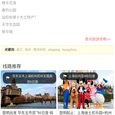
梅令花海
垂钓公园
益阳有哪十大土特产？
天华生态园
敖仓城
景点旅游攻略>>
关键词:
浙江
杭州
西泠印社
zhejiang
hangzhou
线路推荐
华东五市上海杭州苏州无锡南
上海杭州苏州6日游
京6日游
昆明出发 华东五市双飞6日游 纯
昆明起止：上海迪士尼乐园+杭州