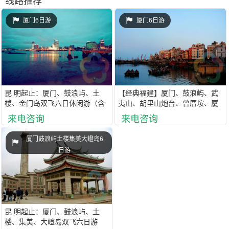
线路推荐
厦门6日游
厦门6日游
昆 明起止：厦门、鼓浪屿、土
【经典福建】厦门、鼓浪屿、武
楼、金门岛双飞六日休闲游（含
夷山、胡里山炮台、曾厝垵、厦
往返机票及机场建设费和燃油
大双飞双动六日游（含往返机票
来电咨询
来电咨询
税，赠送保险，签订正式旅游合
及机场建设费和燃油税，全程旅
同，特色精品酒店住宿，保证无
游空调车，签订正式旅游合同，
厦门鼓浪屿土楼集美大嶝岛6
强消，亲身感受文艺清新范）
特色精品酒店住宿，亲身感受文
日游
艺清新范；特别赠送：环岛路海
边骑行一小时）MNF
昆 明起止：厦门、鼓浪屿、土
楼、集美、大嶝岛双飞六日游