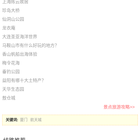
上海陈云故居
珍岛大桥
仙洞山公园
龙衣庵
大连圣亚海洋世界
马鞍山市有什么好玩的地方？
香山帆船出海体验
梅令花海
垂钓公园
益阳有哪十大土特产？
天华生态园
敖仓城
景点旅游攻略>>
关键词:
厦门
航天城