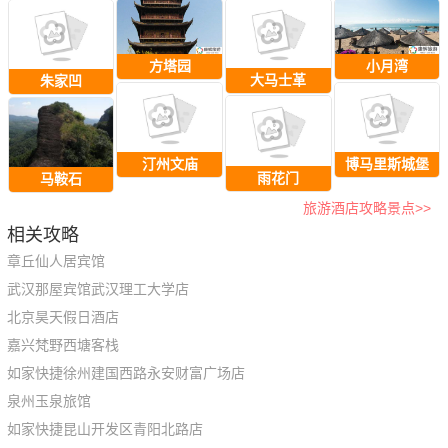
方塔园
小月湾
大马士革
朱家凹
汀州文庙
博马里斯城堡
雨花门
马鞍石
旅游酒店攻略景点>>
相关攻略
章丘仙人居宾馆
武汉那屋宾馆武汉理工大学店
北京昊天假日酒店
嘉兴梵野西塘客栈
如家快捷徐州建国西路永安财富广场店
泉州玉泉旅馆
如家快捷昆山开发区青阳北路店