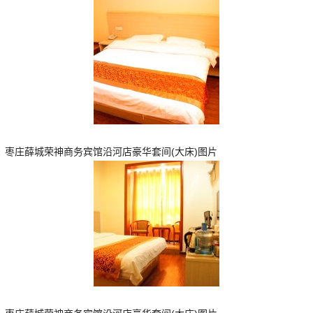
枣庄薛城荣神商务宾馆沿河店豪华套间(大床)图片