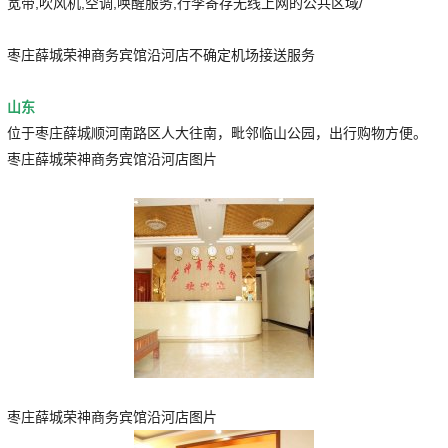
宽带,吹风机,空调,唤醒服务,行李寄存无线上网的公共区域/
枣庄薛城荣神商务宾馆沿河店不确定机场接送服务
山东
位于枣庄薛城顺河南路区人大往南，毗邻临山公园，出行购物方便。
枣庄薛城荣神商务宾馆沿河店图片
枣庄薛城荣神商务宾馆沿河店图片