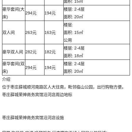
面积: 15㎡
豪华套间(大
楼层: 2-4层
294元
194元
床)
面积: 20㎡
楼层:
双人间
263元
163元
面积: 15㎡
公用
楼层: 2-4层
豪华双人间
282元
182元
面积: 18㎡
豪华套间(双
楼层: 2-4层
294元
194元
床)
面积: 20㎡
介绍
位于枣庄薛城顺河南路区人大往南，毗邻临山公园，出行购物方便。
枣庄薛城荣神商务宾馆沿河店周边地标
枣庄薛城荣神商务宾馆沿河店设施