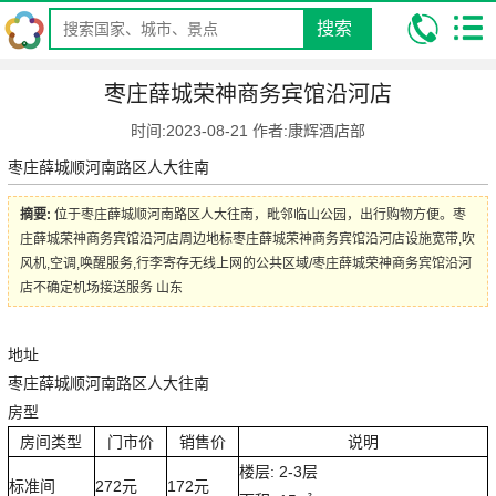
搜索
我的位置:
昆明康辉旅行社
攻略
旅游酒店攻略
枣庄薛城荣神商
枣庄薛城荣神商务宾馆沿河店
务宾馆沿河店
时间:2023-08-21 作者:康辉酒店部
枣庄薛城顺河南路区人大往南
摘要:
位于枣庄薛城顺河南路区人大往南，毗邻临山公园，出行购物方便。枣
庄薛城荣神商务宾馆沿河店周边地标枣庄薛城荣神商务宾馆沿河店设施宽带,吹
风机,空调,唤醒服务,行李寄存无线上网的公共区域/枣庄薛城荣神商务宾馆沿河
店不确定机场接送服务 山东
地址
枣庄薛城顺河南路区人大往南
房型
房间类型
门市价
销售价
说明
楼层: 2-3层
标准间
272元
172元