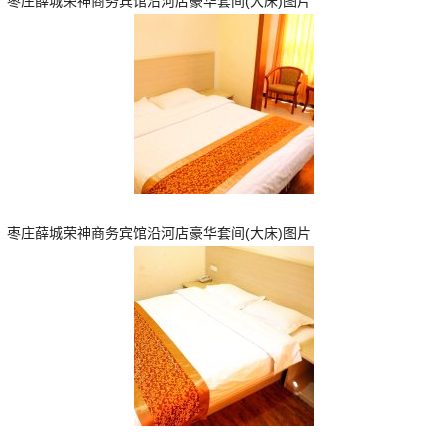
枣庄薛城荣神商务宾馆沿河店豪华套间(大床)图片
枣庄薛城荣神商务宾馆沿河店豪华套间(大床)图片