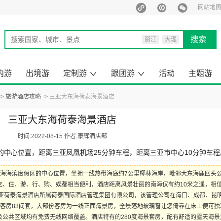
网站地
搜索
丽江
大理
西双版纳
泰国
内游
出境游
定制游
跟团游
活动
主题游
马尔代夫
旅行定制师
定制游案例
云南出境旅游
昆明周边游
云南小包团
来云南旅游
去国内旅游
云南旅游
国内旅游
出境旅游
一日游
旅游酒店攻略
三亚大东海荷泰海景酒店
三亚大东海荷泰海景酒店
时间:2022-08-15 作者:康辉酒店部
中心位置，距离三亚凤凰机场25分钟车程，距离三亚市中心10分钟车程
海海滨度假区的中心位置，坐拥一线热带海岛约7公里椰林海岸，毗邻大东海鹿回头
吃、住、游、行、购、娱都相当便利，酒店距离风景壮丽的南海仅有约10米之遥，相
三亚荷泰海景酒店所属荷泰国际酒店管理集团有限公司，该管理公司在海口、成都、昆
客房83间套，大部份客房为一线正面海景房，全景落地玻璃窗让您倚靠在床上便可独
公共区域均有免费无线网络覆盖。酒店特有的280度海景套房，配有舒适的露天海景