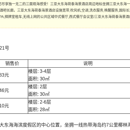
您尽享独一无二的三面观海感受！三亚大东海荷泰海景酒店周边地标坐拥三亚大东海一
酒吧长廊。三亚大东海荷泰海景酒店设施宽带,吹风机,空调,洗衣服务,唤醒服务,国际长
SPA,棋牌室租车,无线上网的公共区域中式餐厅,西式餐厅会议室/三亚大东海荷泰海景
21号
销售价
说明
楼层: 3-4层
83元
面积: 30㎡
楼层: 2层
46元
面积: 30㎡
楼层: 2-6层
10元
面积: 28㎡
大东海海滨度假区的中心位置，坐拥一线热带海岛约7公里椰林