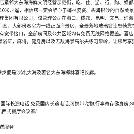
店紧邻大东海海鲜文明经营示范街，吃、住、游、行、购、娱都
10米之遥，相信您一定会醉心于椰林婆娑、碧海银沙的自然美景
理集团有限公司，该管理公司在海口、成都、昆明、文昌、琼海
3间套，大部份客房为一线正面海景房，全景落地玻璃窗让您倚靠
有宽带接口，全部房间及公共区域均有免费无线网络覆盖。酒店
海景浴缸，麻将，健身房以及无敌海景高尔夫练习果岭，让您尽享
瞬步便是沙滩,大海及著名大东海椰林酒吧长廊。
,国际长途电话,免费国内长途电话,可携带宠物,行李寄存健身房,SP
,西式餐厅会议室/
送服务