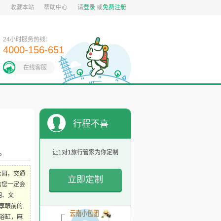
图
收藏本站
帮助中心
请
登录
或
免费注册
24小时服务热线：
4000-156-651
在线客服
行程不喜
欢？
。
让1对1旅行管家为你定制
公园，交通
立即定制
信您一定会
明、文
享眼前的
浴缸，麻