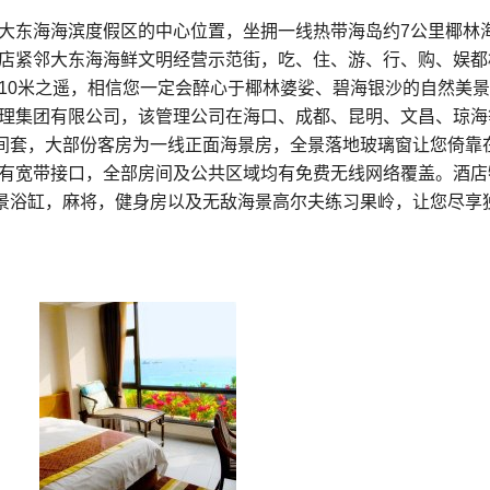
大东海海滨度假区的中心位置，坐拥一线热带海岛约7公里椰林
店紧邻大东海海鲜文明经营示范街，吃、住、游、行、购、娱都
10米之遥，相信您一定会醉心于椰林婆娑、碧海银沙的自然美景
理集团有限公司，该管理公司在海口、成都、昆明、文昌、琼海
3间套，大部份客房为一线正面海景房，全景落地玻璃窗让您倚靠
有宽带接口，全部房间及公共区域均有免费无线网络覆盖。酒店
海景浴缸，麻将，健身房以及无敌海景高尔夫练习果岭，让您尽享