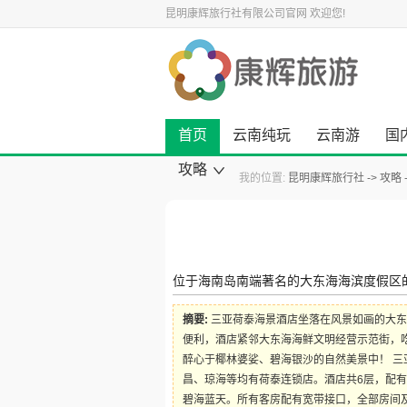
昆明康辉旅行社有限公司官网
欢迎您!
首页
云南纯玩
云南游
国
攻略
我的位置:
昆明康辉旅行社
攻略
康辉旅游资讯
云南旅游攻略
国内旅游攻略
出境旅游攻略
景点旅游攻略
美食小吃攻略
旅游酒店攻略
自驾游攻略
景点大全
位于海南岛南端著名的大东海海滨度假区的
摘要:
三亚荷泰海景酒店坐落在风景如画的大东
便利，酒店紧邻大东海海鲜文明经营示范街，
醉心于椰林婆娑、碧海银沙的自然美景中！ 
昌、琼海等均有荷泰连锁店。酒店共6层，配有
碧海蓝天。所有客房配有宽带接口，全部房间及