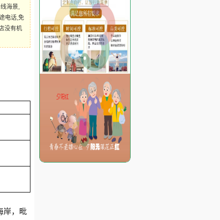
线海景,
途电话,免
酒店没有机
海岸，毗