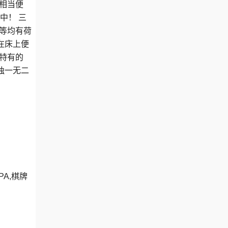
相当便
中！ 三
等均有荷
在床上便
特有的
独一无二
A,棋牌