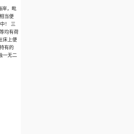
海岸，毗
相当便
中！ 三
等均有荷
在床上便
特有的
独一无二