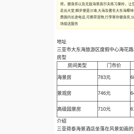
将，健身房以及无敌海景高尔夫练习果岭，让
走出大堂,瞬步便是沙滩,大海及著名大东海椰林
费国内长途电话,可携带宠物,行李寄存健身房,
场接送服务
地址
三亚市大东海旅游区度假中心海花路
房型
房间类型
门市价
海景房
783元
6
景观房
746元
6
高级园景房
710元
6
介绍
三亚荷泰海景酒店坐落在风景如画的