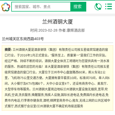
搜索
我的位置:
昆明康辉旅行社
攻略
旅游酒店攻略
兰州酒钢大厦
兰州酒钢大厦
时间:2023-02-28 作者:康辉酒店部
兰州城关区东岗西路403号
摘要:
兰州酒钢大厦是酒泉钢铁（集团）有限责任公司按五星级宾馆建造的窗
口行业，于2016年1月正式营业。“服务至上、质量第一”是我们工作的宗旨。
经过严格、持续不断的培训，酒钢大厦全体员工将随时为您提供具有一流水准
的服务、热诚欢迎您的光临！本大厦是酒泉钢铁（集团）有限责任公司按五星
级宾馆建造的窗口行业。大厦位于兰州市中心盘旋路西60米，距火车站1公
里，飞机场75公里交通方便。大厦拥有豪华套房10间，标准间70间，单人间6
间，大小餐厅及KTV包厢6个，大中小会议室4个，还设有商务中心、美发厅、
大型停车场等服务。兰州酒钢大厦周边地标兰州酒钢大厦设施无烟房,宽带,吹
风机,空调,洗衣服务,唤醒服务,残疾人设施,国际长途电话,免费国内长途电话,免
费市内电话,行李寄存健身房,酒吧,棋牌室商务中心,租车,无线上网的公共区域中
式餐厅,西式餐厅会议室/兰州酒钢大厦不确定机场接送服务