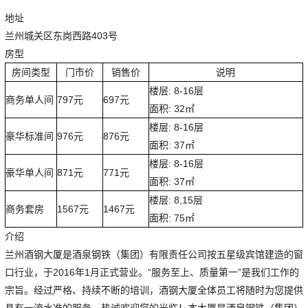
地址
兰州城关区东岗西路403号
房型
房间类型
门市价
销售价
说明
楼层: 8-16层
商务单人间
797元
697元
面积: 32㎡
楼层: 8-16层
豪华标准间
976元
876元
面积: 37㎡
楼层: 8-16层
豪华单人间
871元
771元
面积: 37㎡
楼层: 8,15层
商务套房
1567元
1467元
面积: 75㎡
介绍
兰州酒钢大厦是酒泉钢铁（集团）有限责任公司按五星级宾馆建造的窗
口行业，于2016年1月正式营业。“服务至上、质量第一”是我们工作的
宗旨。经过严格、持续不断的培训，酒钢大厦全体员工将随时为您提供
具有一流水准的服务、热诚欢迎您的光临！本大厦是酒泉钢铁（集团）