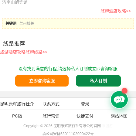
济南山旭宾馆
旅游酒店攻略>>
关键词:
兰州城关
线路推荐
旅游酒店攻略旅游线路>>
没有找到满意的行程,请选择私人订制或立即咨询客服
立即咨询客服
私人订制
昆明康辉旅行社介
联系方式
登录
注册
PC版
绍
旅行常识
快捷支付
网站地图
Copyright © 2026
昆明康辉旅行社有限公司官网
跟团游
滇公网安备53011102000422号