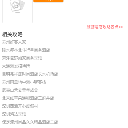
旅游酒店攻略景点>>
相关攻略
苏州好客人家
陵水椰林北斗行星商务酒店
菏泽巨野如家商务宾馆
大连海发招待所
昆明兆祥居时尚酒店长水机场店
苏州同里地中海小喔客栈
武夷山禾夏青年旅舍
北京红苹果连锁酒店王府井店
深圳西涌开心度假村
深圳鸿达宾馆
保定涿州尚品久久精品酒店二店