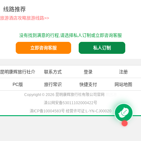
线路推荐
旅游酒店攻略旅游线路>>
没有找到满意的行程,请选择私人订制或立即咨询客服
立即咨询客服
私人订制
昆明康辉旅行社介
联系方式
登录
注册
PC版
绍
旅行常识
快捷支付
网站地图
Copyright © 2026
昆明康辉旅行社有限公司官网
跟团游
滇公网安备53011102000422号
滇ICP备10004583号
经营许可证:L-YN-CJ00020