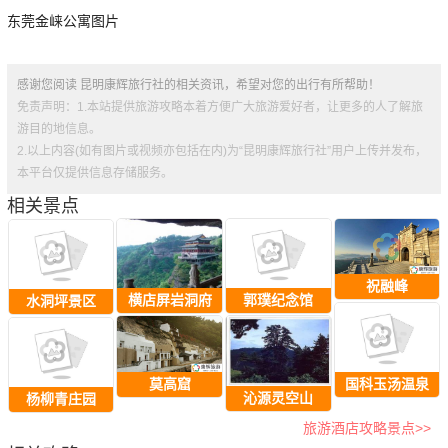
东莞金崃公寓图片
感谢您阅读 昆明康辉旅行社的相关资讯，希望对您的出行有所帮助！
免责声明：1.本站提供旅游攻略本着方便广大旅游爱好者，让更多的人了解旅
游目的地信息。
2.以上内容(如有图片或视频亦包括在内)为“昆明康辉旅行社”用户上传并发布，
本平台仅提供信息存储服务。
相关景点
祝融峰
横店屏岩洞府
郭璞纪念馆
水洞坪景区
莫高窟
国科玉汤温泉
沁源灵空山
杨柳青庄园
旅游酒店攻略景点>>