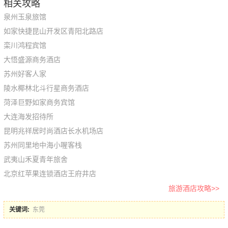
相关攻略
泉州玉泉旅馆
如家快捷昆山开发区青阳北路店
栾川鸿程宾馆
大悟盛源商务酒店
苏州好客人家
陵水椰林北斗行星商务酒店
菏泽巨野如家商务宾馆
大连海发招待所
昆明兆祥居时尚酒店长水机场店
苏州同里地中海小喔客栈
武夷山禾夏青年旅舍
北京红苹果连锁酒店王府井店
旅游酒店攻略>>
关键词:
东莞