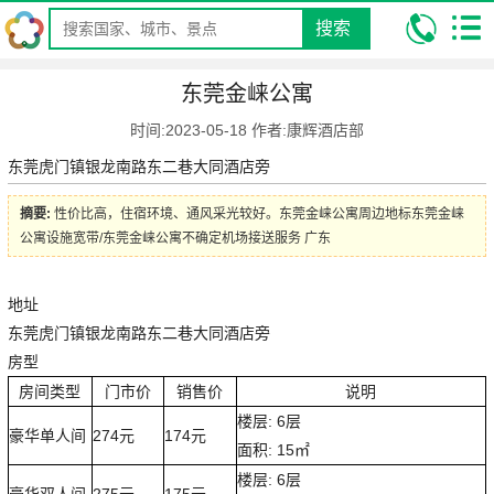
搜索
我的位置:
昆明康辉旅行社
攻略
旅游酒店攻略
东莞金崃公寓
东莞金崃公寓
时间:2023-05-18 作者:康辉酒店部
东莞虎门镇银龙南路东二巷大同酒店旁
摘要:
性价比高，住宿环境、通风采光较好。东莞金崃公寓周边地标东莞金崃
公寓设施宽带/东莞金崃公寓不确定机场接送服务 广东
地址
东莞虎门镇银龙南路东二巷大同酒店旁
房型
房间类型
门市价
销售价
说明
楼层: 6层
豪华单人间
274元
174元
面积: 15㎡
楼层: 6层
豪华双人间
275元
175元