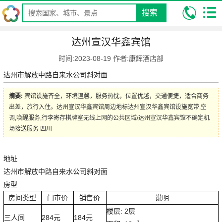
搜索
我的位置:
昆明康辉旅行社
攻略
旅游酒店攻略
达州宣汉华鑫宾
达州宣汉华鑫宾馆
馆
时间:2023-08-19 作者:康辉酒店部
达州市解放中路自来水公司斜对面
摘要:
宾馆设施齐全，环境温馨，服务热忱，位置优越，交通便捷，适合商务
出差，旅行入住。达州宣汉华鑫宾馆周边地标达州宣汉华鑫宾馆设施宽带,空
调,唤醒服务,行李寄存棋牌室无线上网的公共区域/达州宣汉华鑫宾馆不确定机
场接送服务 四川
地址
达州市解放中路自来水公司斜对面
房型
房间类型
门市价
销售价
说明
楼层: 2层
三人间
284元
184元