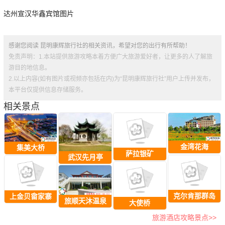
达州宣汉华鑫宾馆图片
感谢您阅读 昆明康辉旅行社的相关资讯，希望对您的出行有所帮助！
免责声明：1.本站提供旅游攻略本着方便广大旅游爱好者，让更多的人了解旅
游目的地信息。
2.以上内容(如有图片或视频亦包括在内)为“昆明康辉旅行社”用户上传并发布，
本平台仅提供信息存储服务。
相关景点
金湾花海
集美大桥
萨拉银矿
武汉先月亭
克尔肯那群岛
上金贝畲家寨
旅顺天沐温泉
大使桥
旅游酒店攻略景点>>