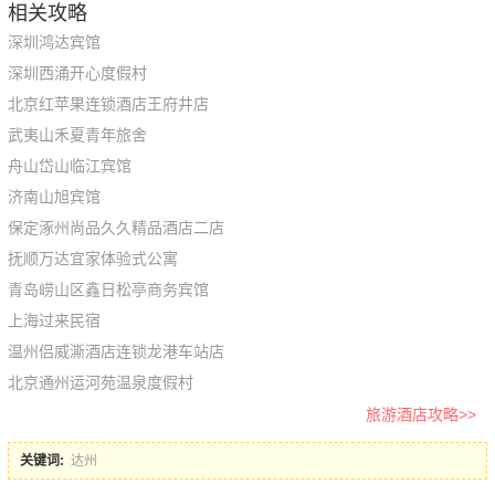
相关攻略
深圳鸿达宾馆
深圳西涌开心度假村
北京红苹果连锁酒店王府井店
武夷山禾夏青年旅舍
舟山岱山临江宾馆
济南山旭宾馆
保定涿州尚品久久精品酒店二店
抚顺万达宜家体验式公寓
青岛崂山区鑫日松亭商务宾馆
上海过来民宿
温州侣威澌酒店连锁龙港车站店
北京通州运河苑温泉度假村
旅游酒店攻略>>
关键词:
达州