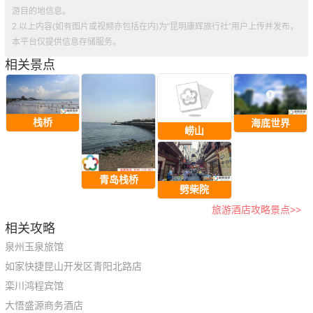
游目的地信息。
2.以上内容(如有图片或视频亦包括在内)为“昆明康辉旅行社”用户上传并发布，
本平台仅提供信息存储服务。
相关景点
栈桥
海底世界
崂山
青岛栈桥
劈柴院
旅游酒店攻略景点>>
相关攻略
泉州玉泉旅馆
如家快捷昆山开发区青阳北路店
栾川鸿程宾馆
大悟盛源商务酒店