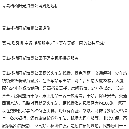
青岛栈桥阳光海景公寓周边地标
青岛栈桥阳光海景公寓设施
宽带,吹风机,空调,唤醒服务,行李寄存无线上网的公共区域/
青岛栈桥阳光海景公寓不确定机场接送服务
青岛栈桥阳光海景公寓紧邻火车站栈桥，景色秀丽，交通便利。火车站
栈桥豪华装修海景房，在火车站东出站口对面，如意大厦23楼，大厦
配有24小时保安值勤，是高档公寓楼，房间看海，24小时热水，设施
齐全，房间整洁干净，床上用品一客一换消毒，干净，保证安全，交通
四通八达，马路对面就是火车站，距栈桥海边风景区大约100米，您可
以在劈柴院尽享各种特色美食。附近有百盛、华联、利群等多家大型超
市，各大银行，还有旅游长途汽车站，机场大巴车站等。非常方便，高
层家庭公寓安静、空气好、私密性强，是您住宿的理想，代办崂山一日