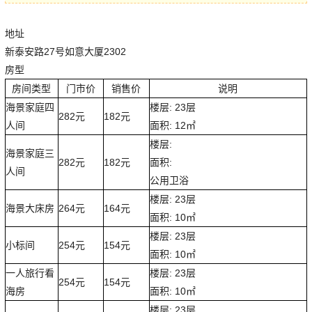
地址
新泰安路27号如意大厦2302
房型
房间类型
门市价
销售价
说明
海景家庭四
楼层: 23层
282元
182元
人间
面积: 12㎡
楼层:
海景家庭三
282元
182元
面积:
人间
公用卫浴
楼层: 23层
海景大床房
264元
164元
面积: 10㎡
楼层: 23层
小标间
254元
154元
面积: 10㎡
一人旅行看
楼层: 23层
254元
154元
海房
面积: 10㎡
楼层: 23层