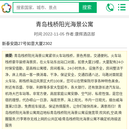
搜索
我的位置:
昆明康辉旅行社
攻略
旅游酒店攻略
青岛栈桥阳光海
青岛栈桥阳光海景公寓
景公寓
时间:2022-11-05 作者:康辉酒店部
新泰安路27号如意大厦2302
摘要:
青岛栈桥阳光海景公寓紧邻火车站栈桥，景色秀丽，交通便利。火车站
栈桥豪华装修海景房，在火车站东出站口对面，如意大厦23楼，大厦配有24小
时保安值勤，是高档公寓楼，房间看海，24小时热水，设施齐全，房间整洁干
净，床上用品一客一换消毒，干净，保证安全，交通四通八达，马路对面就是
火车站，距栈桥海边风景区大约100米，您可以在劈柴院尽享各种特色美食。
附近有百盛、华联、利群等多家大型超市，各大银行，还有旅游长途汽车站，
机场大巴车站等。非常方便，高层家庭公寓安静、空气好、私密性强，是您住
宿的理想，代办崂山一日游，海底世界，海上观光，市内一日观光，烟台威海
蓬莱2日游，免费班车接送。保证热情服务，让你们愉快而来，满意而归！青
岛栈桥阳光海景公寓周边地标青岛栈桥阳光海景公寓设施宽带,吹风机,空调,唤
醒服务,行李寄存无线上网的公共区域/青岛栈桥阳光海景公寓不确定机场接送
服务