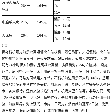
浪漫观海大
264元
164元
面积:
床房
公用
楼层: 23层
电脑单人房
245元
145元
面积: 12㎡
楼层: 18层
大床房
264元
164元
面积: 12㎡
介绍
青岛栈桥阳光海景公寓紧邻火车站栈桥，景色秀丽，交通便利。火车站
栈桥豪华装修海景房，在火车站东出站口对面，如意大厦23楼，大厦
配有24小时保安值勤，是高档公寓楼，房间看海，24小时热水，设施
齐全，房间整洁干净，床上用品一客一换消毒，干净，保证安全，交通
四通八达，马路对面就是火车站，距栈桥海边风景区大约100米，您可
以在劈柴院尽享各种特色美食。附近有百盛、华联、利群等多家大型超
市，各大银行，还有旅游长途汽车站，机场大巴车站等。非常方便，高
层家庭公寓安静、空气好、私密性强，是您住宿的理想，代办崂山一日
游，海底世界，海上观光，市内一日观光，烟台威海蓬莱2日游，免费
班车接送。保证热情服务，让你们愉快而来，满意而归！