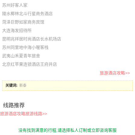
苏州好客人家
陵水椰林北斗行星商务酒店
菏泽巨野如家商务宾馆
大连海发招待所
昆明兆祥居时尚酒店长水机场店
苏州同里地中海小喔客栈
武夷山禾夏青年旅舍
北京红苹果连锁酒店王府井店
旅游酒店攻略>>
关键词:
新泰
线路推荐
旅游酒店攻略旅游线路>>
没有找到满意的行程,请选择私人订制或立即咨询客服