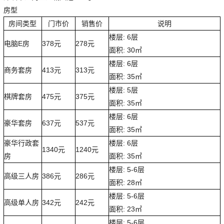
房型
房间类型
门市价
销售价
说明
楼层: 6层
电脑E房
378元
278元
面积: 30㎡
楼层: 6层
商务套房
413元
313元
面积: 35㎡
楼层: 5层
棋牌套房
475元
375元
面积: 35㎡
楼层: 6层
豪华套房
637元
537元
面积: 35㎡
豪华行政套
楼层: 6层
1340元
1240元
房
面积: 35㎡
楼层: 5-6层
高级三人房
386元
286元
面积: 28㎡
楼层: 5-6层
高级单人房
342元
242元
面积: 23㎡
楼层: 5-6层