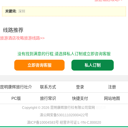
关键词:
深圳
线路推荐
旅游酒店攻略旅游线路>>
没有找到满意的行程,请选择私人订制或立即咨询客服
立即咨询客服
私人订制
昆明康辉旅行社介
联系方式
登录
注册
PC版
绍
旅行常识
快捷支付
网站地图
Copyright © 2026
昆明康辉旅行社有限公司官网
跟团游
滇公网安备53011102000422号
滇ICP备10004583号
经营许可证:L-YN-CJ00020