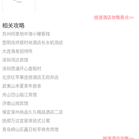
旅游酒店攻略景点>>
相关攻略
苏州同里地中海小喔客栈
昆明兆祥居时尚酒店长水机场店
大连海发招待所
深圳鸿达宾馆
深圳西涌开心度假村
北京红苹果连锁酒店王府井店
武夷山禾夏青年旅舍
舟山岱山临江宾馆
济南山旭宾馆
保定涿州尚品久久精品酒店二店
抚顺万达宜家体验式公寓
青岛崂山区鑫日松亭商务宾馆
旅游酒店攻略>>