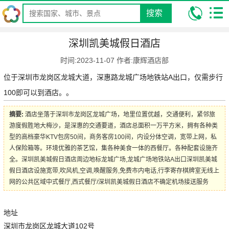
搜索
我的位置:
昆明康辉旅行社
攻略
旅游酒店攻略
深圳凯美城假日
深圳凯美城假日酒店
酒店
时间:2023-11-07 作者:康辉酒店部
位于深圳市龙岗区龙城大道，深惠路龙城广场地铁站A出口，仅需步行
100即可以到酒店。。
摘要:
酒店坐落于深圳市龙岗区龙城广场，地里位置优越，交通便利，紧邻旅
游度假胜地大梅沙，是深惠的交通要道，酒店总面积一万平方米，拥有各种类
型的高档豪华KTV包房50间，商务客房100间，内设分体空调，宽带上网，私
人保险箱等。环境优雅的茶艺馆，集各种美食一体的西餐厅。各种配套设施齐
全。深圳凯美城假日酒店周边地标龙城广场,龙城广场地铁站A出口深圳凯美城
假日酒店设施宽带,吹风机,空调,唤醒服务,免费市内电话,行李寄存棋牌室无线上
网的公共区域中式餐厅,西式餐厅/深圳凯美城假日酒店不确定机场接送服务
地址
深圳市龙岗区龙城大道102号