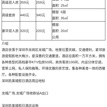
高级双人房
359元
259元
面积: 25㎡
楼层: 6层
高级套房
440元
340元
面积: 35㎡
楼层:
豪华双人房
320元
220元
面积: 20㎡
公用
介绍
酒店坐落于深圳市龙岗区龙城广场，地里位置优越，交通便利，紧邻旅
游度假胜地大梅沙，是深惠的交通要道，酒店总面积一万平方米，拥有
各种类型的高档豪华KTV包房50间，商务客房100间，内设分体空调，
宽带上网，私人保险箱等。环境优雅的茶艺馆，集各种美食一体的西餐
厅。各种配套设施齐全。
深圳凯美城假日酒店周边地标
龙城广场,龙城广场地铁站A出口
深圳凯美城假日酒店设施