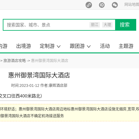
网站地
搜索
丽江
大理
西双版纳
泰国
内游
出境游
定制游
跟团游
活动
主题游
马尔代夫
旅行定制师
定制游案例
云南出境旅游
昆明周边游
云南小包团
来云南旅游
去国内旅游
云南旅游
国内旅游
出境旅游
一日游
旅游酒店攻略
惠州御景湾国际大酒店
惠州御景湾国际大酒店
时间:2023-01-12 作者:康辉酒店部
叉口往西400米路北）
环境舒适；惠州御景湾国际大酒店周边地标惠州御景湾国际大酒店设施无烟房,宽带,吹
惠州御景湾国际大酒店不确定机场接送服务