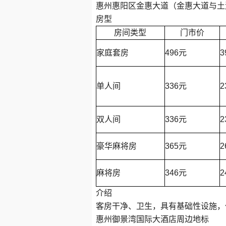
惠州惠阳区金惠大道（金惠大道与土
房型
房间类型
门市价
家庭套房
496元
3
单人间
336元
2
双人间
336元
2
豪华麻将房
365元
2
麻将房
346元
2
介绍
客房干净、卫生，具有基础性设施，
惠州御景湾国际大酒店周边地标