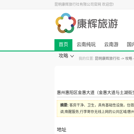
昆明康辉旅行社有限公司官网
欢迎您!
首页
云南纯玩
云南游
国
攻略
我的位置:
昆明康辉旅行社
攻略
康辉旅游资讯
云南旅游攻略
国内旅游攻略
出境旅游攻略
景点旅游攻略
美食小吃攻略
旅游酒店攻略
自驾游攻略
景点大全
惠州惠阳区金惠大道（金惠大道与土湖街交
摘要:
客房干净、卫生，具有基础性设施，住宿
调,唤醒服务,行李寄存无线上网的公共区域/
地址