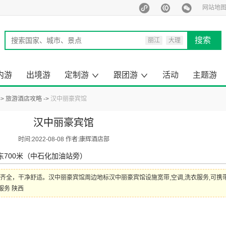
网站地
搜索
丽江
大理
西双版纳
泰国
内游
出境游
定制游
跟团游
活动
主题游
马尔代夫
旅行定制师
定制游案例
云南出境旅游
昆明周边游
云南小包团
来云南旅游
去国内旅游
云南旅游
国内旅游
出境旅游
一日游
旅游酒店攻略
汉中丽豪宾馆
汉中丽豪宾馆
时间:2022-08-08 作者:康辉酒店部
700米（中石化加油站旁）
齐全，干净舒适。汉中丽豪宾馆周边地标汉中丽豪宾馆设施宽带,空调,洗衣服务,可携
服务 陕西