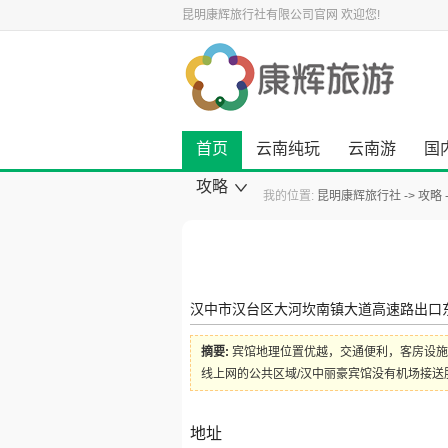
昆明康辉旅行社有限公司官网
欢迎您!
首页
云南纯玩
云南游
国
攻略
我的位置:
昆明康辉旅行社
攻略
康辉旅游资讯
云南旅游攻略
国内旅游攻略
出境旅游攻略
景点旅游攻略
美食小吃攻略
旅游酒店攻略
自驾游攻略
景点大全
汉中市汉台区大河坎南镇大道高速路出口东
摘要:
宾馆地理位置优越，交通便利，客房设施
线上网的公共区域/汉中丽豪宾馆没有机场接送
地址