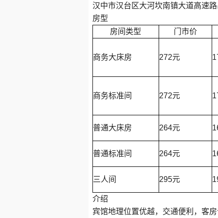
汉中市汉台区大河坎南镇大道高速路
房型
房间类型
门市价
商务大床房
272元
1
商务标准间
272元
1
普通大床房
264元
1
普通标准间
264元
1
三人间
295元
1
介绍
宾馆地理位置优越，交通便利，客房