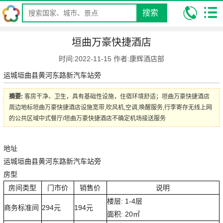
搜索
我的位置:
昆明康辉旅行社
攻略
旅游酒店攻略
垣曲万豪快捷酒
垣曲万豪快捷酒店
店
时间:2022-11-15 作者:康辉酒店部
运城垣曲县黄河东路新汽车站旁
摘要:
客房干净、卫生，具有基础性设施，住宿环境舒适；垣曲万豪快捷酒店
周边地标垣曲万豪快捷酒店设施宽带,吹风机,空调,唤醒服务,行李寄存无线上网
的公共区域中式餐厅/垣曲万豪快捷酒店不确定机场接送服务
地址
运城垣曲县黄河东路新汽车站旁
房型
房间类型
门市价
销售价
说明
楼层: 1-4层
商务标准间
294元
194元
面积: 20㎡