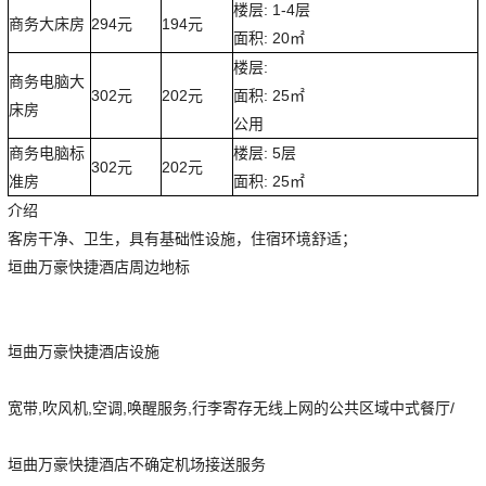
楼层: 1-4层
商务大床房
294元
194元
面积: 20㎡
楼层:
商务电脑大
302元
202元
面积: 25㎡
床房
公用
商务电脑标
楼层: 5层
302元
202元
准房
面积: 25㎡
介绍
客房干净、卫生，具有基础性设施，住宿环境舒适；
垣曲万豪快捷酒店周边地标
垣曲万豪快捷酒店设施
宽带,吹风机,空调,唤醒服务,行李寄存无线上网的公共区域中式餐厅/
垣曲万豪快捷酒店不确定机场接送服务