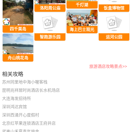
千灯湖
洛阳周公庙
饭盒博物馆
四千美岛
海上巴士观光
智跑游乐园
运河公园
舟山桃花岛
旅游酒店攻略景点>>
相关攻略
苏州同里地中海小喔客栈
昆明兆祥居时尚酒店长水机场店
大连海发招待所
深圳鸿达宾馆
深圳西涌开心度假村
北京红苹果连锁酒店王府井店
武夷山禾夏青年旅舍