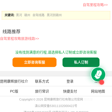
自驾里程攻略>>
关键词:
黑河
赣州
自驾线路
黑河到赣州
线路推荐
自驾里程攻略旅游线路>>
没有找到满意的行程,请选择私人订制或立即咨询客服
立即咨询客服
私人订制
昆明康辉旅行社介
联系方式
登录
注册
PC版
绍
旅行常识
快捷支付
网站地图
Copyright © 2026
昆明康辉旅行社有限公司官网
跟团游
滇公网安备53011102000422号