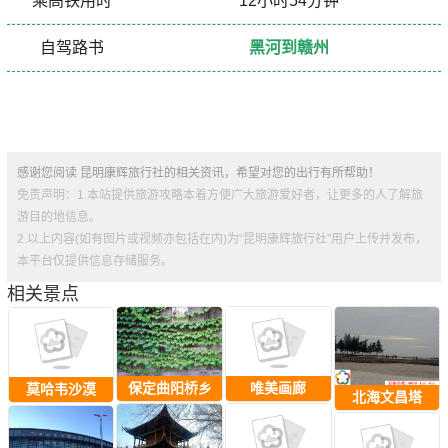
乘高铁用时
12小时54分钟
自驾路书
黑河到赣州
感谢您阅读 昆明康辉旅行社的相关资讯，希望对您的出行有所帮助！
免责声明：1.本站提供旅游攻略本着方便广大旅游爱好者，让更多的人了解旅
游目的地信息。
2.以上内容(如有图片或视频亦包括在内)为“昆明康辉旅行社”用户上传并发布，
本平台仅提供信息存储服务。
相关景点
保定曲阳桥乡
唯美画廊
莫哈韦沙漠
北海文昌塔