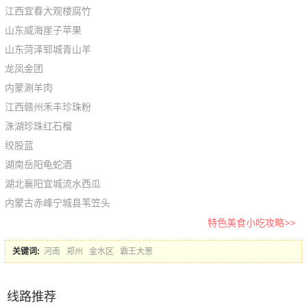
江西宜春大观楼腐竹
山东威海崖子苹果
山东菏泽郓城青山羊
龙凤金团
内蒙涮羊肉
江西赣州禾丰珍珠粉
洙湖珍珠红石榴
绞股蓝
湖南岳阳龟蛇酒
湖北襄阳宜城流水西瓜
内蒙古赤峰宁城县苇笠头
特色美食小吃攻略>>
关键词:
河南
郑州
金水区
霸王大葱
线路推荐