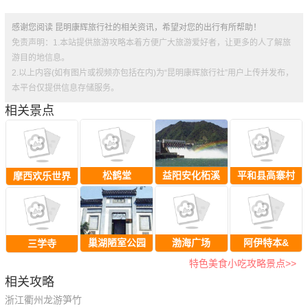
感谢您阅读 昆明康辉旅行社的相关资讯，希望对您的出行有所帮助！
免责声明：1.本站提供旅游攻略本着方便广大旅游爱好者，让更多的人了解旅
游目的地信息。
2.以上内容(如有图片或视频亦包括在内)为“昆明康辉旅行社”用户上传并发布，
本平台仅提供信息存储服务。
相关景点
松鹤堂
益阳安化柘溪
平和县高寨村
摩西欢乐世界
巢湖陋室公园
渤海广场
阿伊特本&
三学寺
特色美食小吃攻略景点>>
相关攻略
浙江衢州龙游笋竹