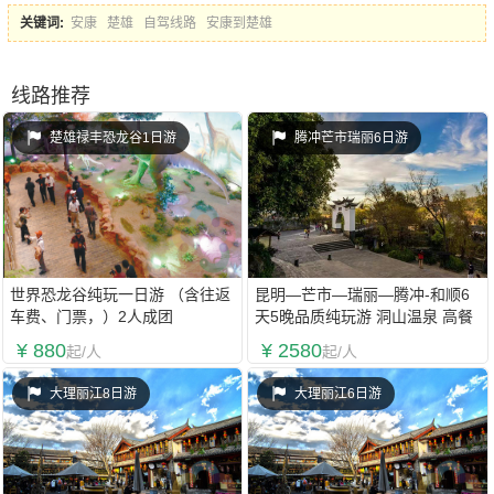
关键词:
安康
楚雄
自驾线路
安康到楚雄
线路推荐
楚雄禄丰恐龙谷1日游
腾冲芒市瑞丽6日游
世界恐龙谷纯玩一日游 （含往返
昆明—芒市—瑞丽—腾冲-和顺6
车费、门票，）2人成团
天5晚品质纯玩游 洞山温泉 高餐
标、高品质住宿 中缅边境高端游
¥ 880
¥ 2580
起/人
起/人
大理丽江8日游
大理丽江6日游