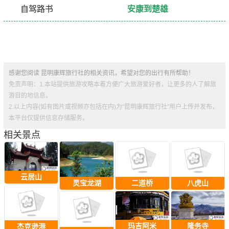
自驾路书
安康到楚雄
感谢您阅读 昆明康辉旅行社的相关资讯，希望对您的出行有所帮助！
免责声明：1.本站提供旅游攻略本着方便广大旅游爱好者，让更多的人了解旅
游目的地信息。
2.以上内容(如有图片或视频亦包括在内)为“昆明康辉旅行社”用户上传并发布，
本平台仅提供信息存储服务。
相关景点
云居山
灵宝龙湖
二道桥
八虎山
玛吉阿米
隆务寺
杰克逊港