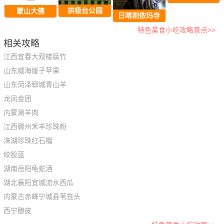
拱极台公园
蒙山大佛
日喀则依玛寺
特色美食小吃攻略景点>>
相关攻略
江西宜春大观楼腐竹
山东威海崖子苹果
山东菏泽郓城青山羊
龙凤金团
内蒙涮羊肉
江西赣州禾丰珍珠粉
洙湖珍珠红石榴
绞股蓝
湖南岳阳龟蛇酒
湖北襄阳宜城流水西瓜
内蒙古赤峰宁城县苇笠头
西宁酿皮