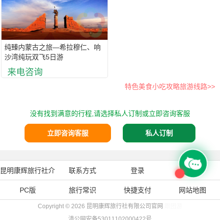
纯臻内蒙古之旅—希拉穆仁、响
沙湾纯玩双飞5日游
来电咨询
特色美食小吃攻略旅游线路>>
没有找到满意的行程,请选择私人订制或立即咨询客服
立即咨询客服
私人订制
昆明康辉旅行社介
联系方式
登录
注册
PC版
绍
旅行常识
快捷支付
网站地图
Copyright © 2026
昆明康辉旅行社有限公司官网
跟团游
滇公网安备53011102000422号