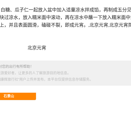
、白糖、瓜子仁一起放入盆中加入适量凉水拌成馅，再制成五分
块过凉水，放入糯米面中滚动，再在凉水中蘸一下放入糯米面中
上，并且表面圆滑，磕碰不裂，即成元宵。,北京元宵,北京元宵简
北京元宵
对您的出行有所帮助！
旅游爱好者，让更多的人了解旅游目的地信息。
昆明康辉旅行社”用户上传并发布，本平台仅提供信息存储服务。
石景山