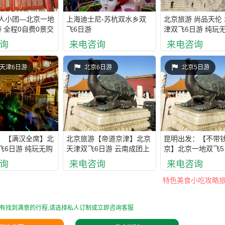
0人小团—北京一地
上海迪士尼-苏杭双水乡双
北京旅游 尚品天伦 
 全程0自费0景交
飞6日游
津双飞6日游 纯玩无
一价全含轻松游首
自费0购物0景交 
询
来电咨询
来电咨询
上领队
天津6日游
北京6日游
北京5日游
：【满汉全席】北
北京旅游【帝道京津】北京
昆明出发：【不带
飞6日游 纯玩无购
天津双飞6日游 云南成团上
京】北京一地双飞5
0购物0景交 一价
领队 纯玩0自费0购物0景交
玩0自费0购物0景交
询
来电咨询
来电咨询
程领队陪同
特色美食小吃攻略旅
有找到满意的行程,请选择私人订制或立即咨询客服