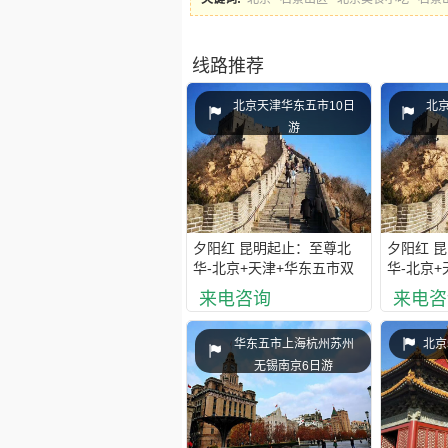
线路推荐
北京天津华东五市10日
北
游
夕阳红 昆明起止：至尊北
夕阳红 
华-北京+天津+华东五市双
华-北京+
飞单卧10日游
水乡双飞
来电咨询
来电咨
华东五市上海杭州苏州
北京
无锡南京6日游