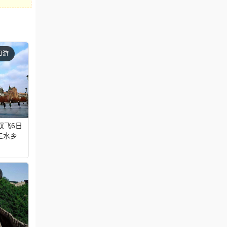
日游
双飞6日
三水乡