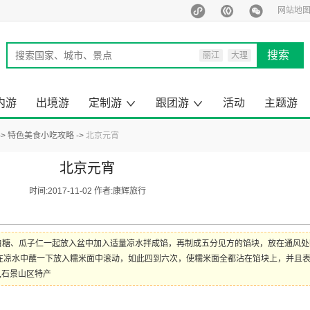
网站地
搜索
丽江
大理
西双版纳
泰国
内游
出境游
定制游
跟团游
活动
主题游
马尔代夫
旅行定制师
定制游案例
云南出境旅游
昆明周边游
云南小包团
来云南旅游
去国内旅游
云南旅游
国内旅游
出境旅游
一日游
特色美食小吃攻略
北京元宵
北京元宵
时间:2017-11-02 作者:康辉旅行
糖、瓜子仁一起放入盆中加入适量凉水拌成馅，再制成五分见方的馅块，放在通风处
在凉水中蘸一下放入糯米面中滚动，如此四到六次，使糯米面全都沾在馅块上，并且
,石景山区特产