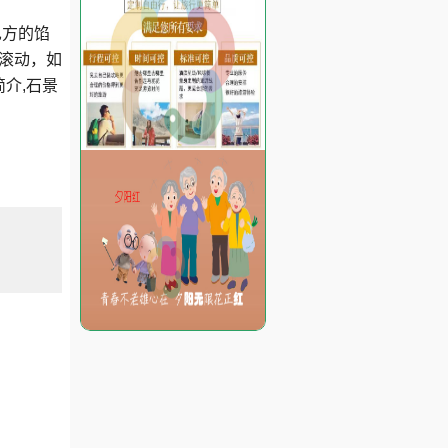
见方的馅
滚动，如
介,石景