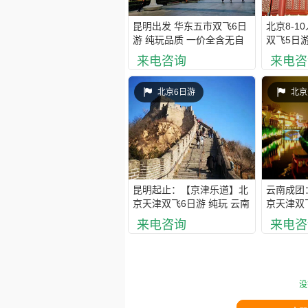
昆明出发 华东五市双飞6日
北京8-1
游 纯玩品质 一价全含无自
双飞5日游
费，不带钱包旅游
0套路，
来电咨询
来电咨
都
北京6日游
北京
昆明起止：【京津乐道】北
云南成团
京天津双飞6日游 纯玩 云南
京天津双
独立成团 全陪带队
物 0自费
来电咨询
来电咨
全含 全
没