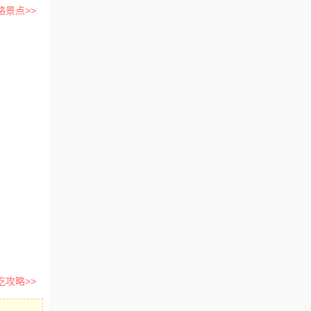
略景点>>
吃攻略>>