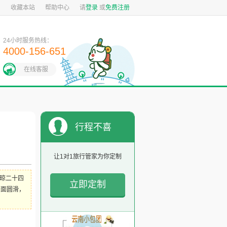
图
收藏本站
帮助中心
请
登录
或
免费注册
24小时服务热线：
4000-156-651
在线客服
行程不喜
欢？
让1对1旅行管家为你定制
晾二十四
立即定制
表面圆滑，