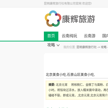
昆明康辉旅行社有限公司官网
欢迎您!
首页
云南纯玩
云南游
国
攻略
我的位置:
昆明康辉旅行社
攻略
康辉旅游资讯
云南旅游攻略
国内旅游攻略
出境旅游攻略
景点旅游攻略
美食小吃攻略
旅游酒店攻略
自驾游攻略
景点大全
北京美食小吃,石景山区美食小吃,
摘要:
北京元宵 将核桃仁、金糕丁与面粉、白
小时。将馅块过凉水，放入糯米面中滚动，再
磕碰不裂，即成元宵。,北京元宵,北京元宵简介