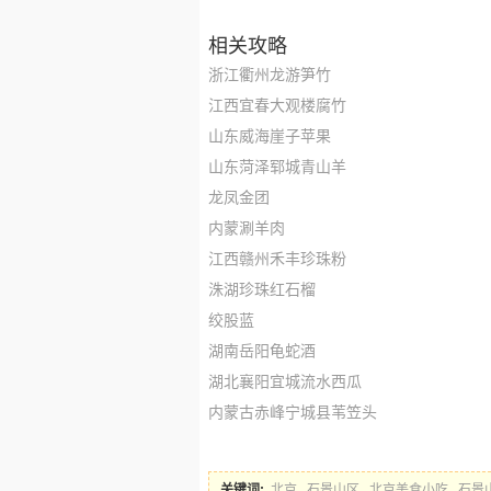
相关攻略
浙江衢州龙游笋竹
江西宜春大观楼腐竹
山东威海崖子苹果
山东菏泽郓城青山羊
龙凤金团
内蒙涮羊肉
江西赣州禾丰珍珠粉
洙湖珍珠红石榴
绞股蓝
湖南岳阳龟蛇酒
湖北襄阳宜城流水西瓜
内蒙古赤峰宁城县苇笠头
关键词:
北京
石景山区
北京美食小吃
石景