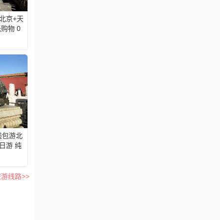
北京+天
购物 0
云南成团
钱包游北
日游 纯
游线路>>