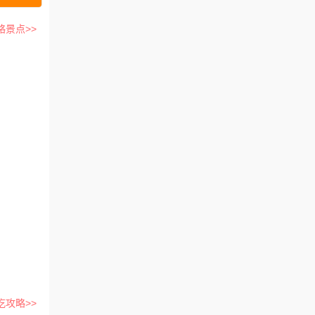
略景点>>
吃攻略>>