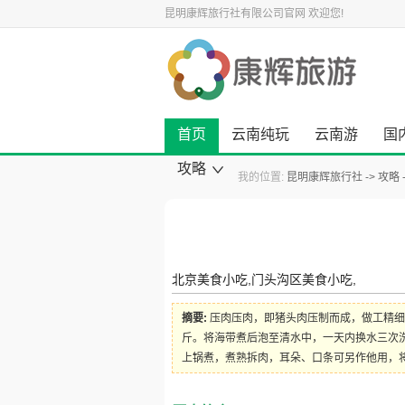
昆明康辉旅行社有限公司官网
欢迎您!
首页
云南纯玩
云南游
国
攻略
我的位置:
昆明康辉旅行社
攻略
康辉旅游资讯
云南旅游攻略
国内旅游攻略
出境旅游攻略
景点旅游攻略
美食小吃攻略
旅游酒店攻略
自驾游攻略
景点大全
北京美食小吃,门头沟区美食小吃,
摘要:
压肉压肉，即猪头肉压制而成，做工精细
斤。将海带煮后泡至清水中，一天内换水三次洗
上锅煮，煮熟拆肉，耳朵、口条可另作他用，将