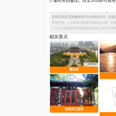
斤重的东西重压，压至次日即可食用
感谢您阅读 昆明康辉旅行社的相关资讯，希望
免责声明：1.本站提供旅游攻略本着方便广大
2.以上内容(如有图片或视频亦包括在内)为“
相关景点
歌风台
自贡井天池寺