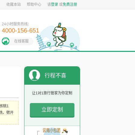
图
收藏本站
帮助中心
请
登录
或
免费注册
24小时服务热线：
4000-156-651
在线客服
行程不喜
欢？
让1对1旅行管家为你定制
核桃1
立即定制
洗、劈开