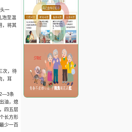
猪头一
儿泡至温
用，将其
三次，待
肉，耳
2―3条
出油，熄
，四五层
个长方形
最少一百