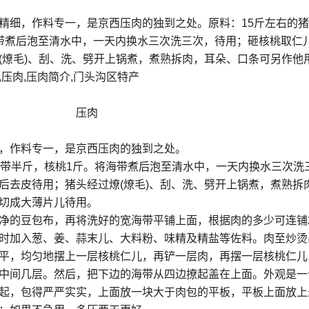
精细，作料专一，是京西压肉的独到之处。原料：15斤左右的
带煮后泡至清水中，一天内换水三次洗三次，待用；砸核桃取仁
(燎毛)、刮、洗、劈开上锅煮，煮熟拆肉，耳朵、口条可另作他
压肉,压肉简介,门头沟区特产
压肉
，作料专一，是京西压肉的独到之处。
海带半斤，核桃1斤。将海带煮后泡至清水中，一天内换水三次洗
后去皮待用；猪头经过燎(燎毛)、刮、洗、劈开上锅煮，煮熟拆
切成大薄片儿待用。
净的豆包布，再将洗好的宽海带平铺上面，根据肉的多少可连铺
时加入葱、姜、蒜末儿、大料粉、味精及精盐等佐料。肉至炒烫
平，均匀地摆上一层核桃仁儿，再铲一层肉，再摆一层核桃仁儿
中间几层。然后，把下边的海带从四边撩起盖在上面。外观是一
起，包得严严实实，上面放一块大于肉包的平板，平板上面放上