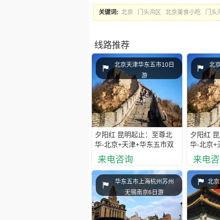
关键词:
北京
门头沟区
北京美食小吃
门头
线路推荐
北京天津华东五市10日
北
游
夕阳红 昆明起止：至尊北
夕阳红 
华-北京+天津+华东五市双
华-北京+
飞单卧10日游
水乡双飞
来电咨询
来电咨
华东五市上海杭州苏州
北京
无锡南京6日游