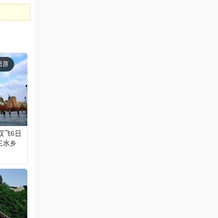
日游
双飞6日
三水乡