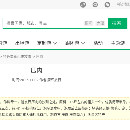
网站地
搜索
丽江
大理
西双版纳
泰国
内游
出境游
定制游
跟团游
活动
主题游
马尔代夫
旅行定制师
定制游案例
云南出境旅游
昆明周边游
云南小包团
来云南旅游
去国内旅游
云南旅游
国内旅游
出境旅游
一日游
特色美食小吃攻略
压肉
压肉
时间:2017-11-02 作者:康辉旅行
，作料专一，是京西压肉的独到之处。原料：15斤左右的猪头一个，优质海带半斤，
三次，待用；砸核桃取仁儿泡至温水中，泡展后去皮待用；猪头经过燎(燎毛)、刮、
其余猪头肉切成大薄片儿待用。制作方,压肉,压肉简介,门头沟区特产