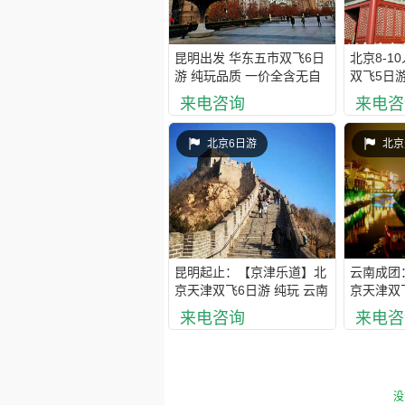
昆明出发 华东五市双飞6日
北京8-1
游 纯玩品质 一价全含无自
双飞5日游
费，不带钱包旅游
0套路，
来电咨询
来电咨
都
北京6日游
北京
昆明起止：【京津乐道】北
云南成团
京天津双飞6日游 纯玩 云南
京天津双
独立成团 全陪带队
物 0自费
来电咨询
来电咨
全含 全
没