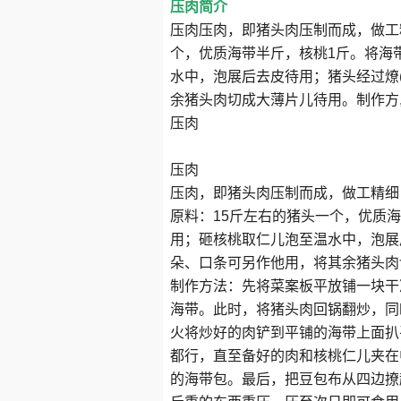
压肉简介
压肉压肉，即猪头肉压制而成，做工
个，优质海带半斤，核桃1斤。将海
水中，泡展后去皮待用；猪头经过燎
余猪头肉切成大薄片儿待用。制作方,
压肉
压肉
压肉，即猪头肉压制而成，做工精细
原料：15斤左右的猪头一个，优质
用；砸核桃取仁儿泡至温水中，泡展
朵、口条可另作他用，将其余猪头肉
制作方法：先将菜案板平放铺一块干
海带。此时，将猪头肉回锅翻炒，同
火将炒好的肉铲到平铺的海带上面扒
都行，直至备好的肉和核桃仁儿夹在
的海带包。最后，把豆包布从四边撩