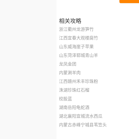
相关攻略
浙江衢州龙游笋竹
江西宜春大观楼腐竹
山东威海崖子苹果
山东菏泽郓城青山羊
龙凤金团
内蒙涮羊肉
江西赣州禾丰珍珠粉
洙湖珍珠红石榴
绞股蓝
湖南岳阳龟蛇酒
湖北襄阳宜城流水西瓜
内蒙古赤峰宁城县苇笠头