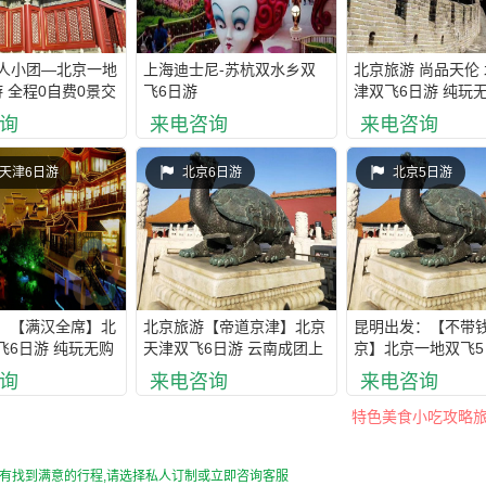
0人小团—北京一地
上海迪士尼-苏杭双水乡双
北京旅游 尚品天伦 
 全程0自费0景交
飞6日游
津双飞6日游 纯玩无
一价全含轻松游首
自费0购物0景交 
询
来电咨询
来电咨询
上领队
天津6日游
北京6日游
北京5日游
：【满汉全席】北
北京旅游【帝道京津】北京
昆明出发：【不带
飞6日游 纯玩无购
天津双飞6日游 云南成团上
京】北京一地双飞5
0购物0景交 一价
领队 纯玩0自费0购物0景交
玩0自费0购物0景交
询
来电咨询
来电咨询
程领队陪同
特色美食小吃攻略旅
有找到满意的行程,请选择私人订制或立即咨询客服