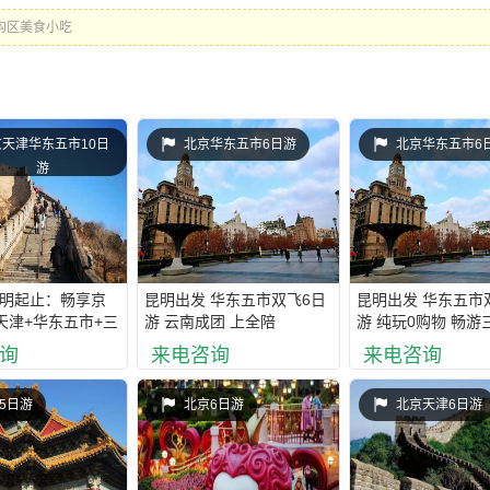
沟区美食小吃
京天津华东五市10日
北京华东五市6日游
北京华东五市6
游
昆明起止：畅享京
昆明出发 华东五市双飞6日
昆明出发 华东五市
天津+华东五市+三
游 云南成团 上全陪
游 纯玩0购物 畅游
单卧10日游
询
来电咨询
来电咨询
5日游
北京6日游
北京天津6日游