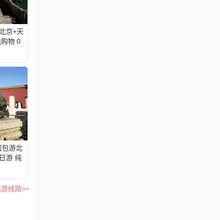
北京+天
购物 0
云南成团
钱包游北
日游 纯
游线路>>