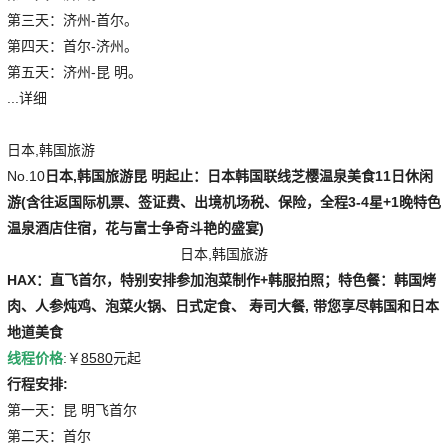
第三天：济州-首尔。
第四天：首尔-济州。
第五天：济州-昆 明。
...详细
日本,韩国旅游
No.10
日本,韩国旅游
昆 明起止：日本韩国联线芝樱温泉美食11日休闲
游(含往返国际机票、签证费、出境机场税、保险，全程3-4星+1晚特色
温泉酒店住宿，花与富士争奇斗艳的盛宴)
日本,韩国旅游
HAX：直飞首尔，特别安排参加泡菜制作+韩服拍照；特色餐：韩国烤
肉、人参炖鸡、泡菜火锅、日式定食、 寿司大餐, 带您享尽韩国和日本
地道美食
线程价格
:￥
8580
元起
行程安排:
第一天：昆 明飞首尔
第二天：首尔