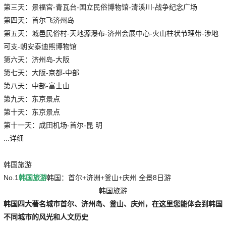
第三天：景福宫-青瓦台-国立民俗博物馆-清溪川-战争纪念广场
第四天：首尔飞济州岛
第五天：城邑民俗村-天地源瀑布-济州会展中心-火山柱状节理带-涉地
可支-朝安泰迪熊博物馆
第六天：济州岛-大阪
第七天：大阪-京都-中部
第八天：中部-富士山
第九天：东京景点
第十天：东京景点
第十一天：成田机场-首尔-昆 明
...详细
韩国旅游
No.1
韩国旅游
韩国：首尔+济洲+釜山+庆州 全景8日游
韩国旅游
韩国四大著名城市首尔、济州岛、釜山、庆州，在这里您能体会到韩国
不同城市的风光和人文历史