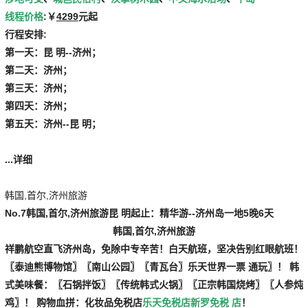
线程价格
:￥
4299
元起
行程安排:
第一天：昆 明--济州；
第二天：济州；
第三天：济州；
第四天：济州；
第五天：济州--昆 明；
...详细
韩国,首尔,济州旅游
No.7
韩国,首尔,济州旅游
昆 明起止：精华游--济州岛一地5晚6天
韩国,首尔,济州旅游
祥鹏航空直飞济州岛，免除中专辛苦！白天航班，坚决告别红眼航班！
〖泰迪熊博物馆〗〖南山公园〗〖青瓦台〗乐天世界一票 通玩〗！ 韩
式美味餐：〖石锅拌饭〗〖传统韩式火锅〗〖正宗韩国烧烤〗〖人参炖
鸡〗！ 购物血拼：
化妆品免税店
乐天免税店
新罗免税 店
！