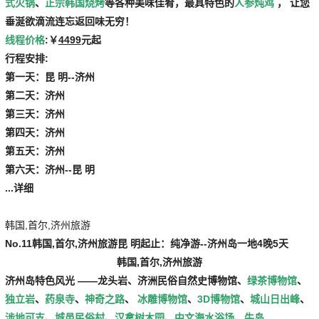
式火锅
、
正宗韩国烧烤
等各种美味佳肴，最具特色的
人参炖鸡
， 让您
垂涎欲滴流连忘返回味无穷！
线程价格
:￥
4499
元起
行程安排:
第一天：昆 明--济州
第二天：济州
第三天：济州
第四天：济州
第五天：济州
第六天：济州--昆 明
...详细
韩国,首尔,济州旅游
No.11
韩国,首尔,济州旅游
昆 明起止：纯净游--济州岛一地4晚5天
韩国,首尔,济州旅游
济州岛特色风光 ——
龙头岩
、
济洲民俗自然史博物馆
、
绿茶博物馆
、
独立岩
、
药泉寺
、
神奇之路
、
冰雕博物馆
、
3D博物馆
、
城山日出峰
、
涉地可支
、
城邑民俗村
、
汉拿树木园
、
中文海水浴场
、
牛岛