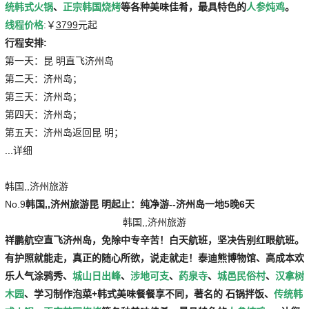
统韩式火锅
、
正宗韩国烧烤
等各种美味佳肴，最具特色的
人参炖鸡
。
线程价格
:￥
3799
元起
行程安排:
第一天：昆 明直飞济州岛
第二天：济州岛；
第三天：济州岛；
第四天：济州岛；
第五天：济州岛返回昆 明；
...详细
韩国,,济州旅游
No.9
韩国,,济州旅游
昆 明起止：纯净游--济州岛一地5晚6天
韩国,,济州旅游
祥鹏航空直飞济州岛，免除中专辛苦！白天航班，坚决告别红眼航班。
有护照就能走，真正的随心所欲，说走就走！
泰迪熊博物馆
、
高成本欢
乐人气涂鸦秀
、
城山日出峰
、
涉地可支
、
药泉寺
、
城邑民俗村
、
汉拿树
木园
、
学习制作泡菜+韩式美味餐餐享不同，著名的
石锅拌饭
、
传统韩