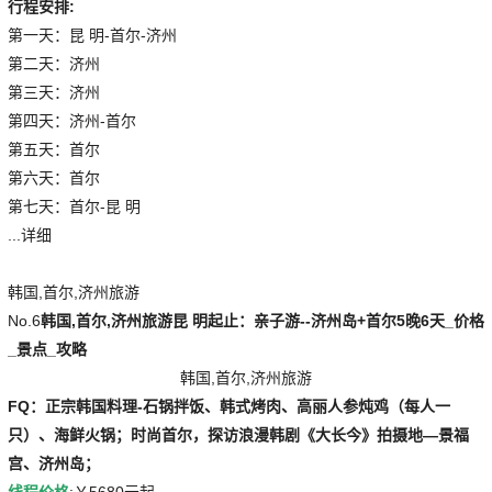
行程安排:
第一天：昆 明-首尔-济州
第二天：济州
第三天：济州
第四天：济州-首尔
第五天：首尔
第六天：首尔
第七天：首尔-昆 明
...详细
韩国,首尔,济州旅游
No.6
韩国,首尔,济州旅游
昆 明起止：亲子游--济州岛+首尔5晚6天_价格
_景点_攻略
韩国,首尔,济州旅游
FQ：正宗韩国料理-石锅拌饭、韩式烤肉、高丽人参炖鸡（每人一
只）、海鲜火锅；时尚首尔，探访浪漫韩剧《大长今》拍摄地—景福
宫、济州岛；
线程价格
:￥
5680
元起