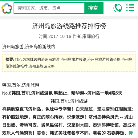
搜索
我的位置:
昆明康辉旅行社
攻略
昆明康辉资讯
济州岛旅游线路
济州岛旅游线路推荐排行榜
推荐排行榜
时间:2017-10-16 作者:康辉旅行
济州岛旅游,济州岛旅游线路
摘要:
精心为您挑选的济州岛旅游,济州岛旅游线路,济州岛旅游线路价格,济州岛
旅游线路推荐,济州岛旅游攻略
韩国,首尔,济州旅游
No.8
韩国,首尔,济州旅游
昆 明起止：精华游--济州岛一地4晚5天
韩国,首尔,济州旅游
祥鹏航空直飞济州岛，免除中专辛苦！白天航班，坚决告别红眼航班;
有护照就能走，真正的随心所欲，说走就走！济州岛特色风光 -- 城山
日出峰、涉地可支、城邑民俗村、汉拿树木园、泰迪熊博物馆、高成本
欢乐人气涂鸦秀！美食：韩式美味餐餐享不同，著名的
石锅拌饭
、
传