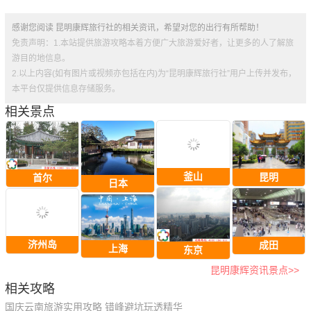
感谢您阅读 昆明康辉旅行社的相关资讯，希望对您的出行有所帮助！
免责声明：1.本站提供旅游攻略本着方便广大旅游爱好者，让更多的人了解旅
游目的地信息。
2.以上内容(如有图片或视频亦包括在内)为“昆明康辉旅行社”用户上传并发布，
本平台仅提供信息存储服务。
相关景点
釜山
昆明
首尔
日本
济州岛
成田
上海
东京
昆明康辉资讯景点>>
相关攻略
国庆云南旅游实用攻略 错峰避坑玩透精华