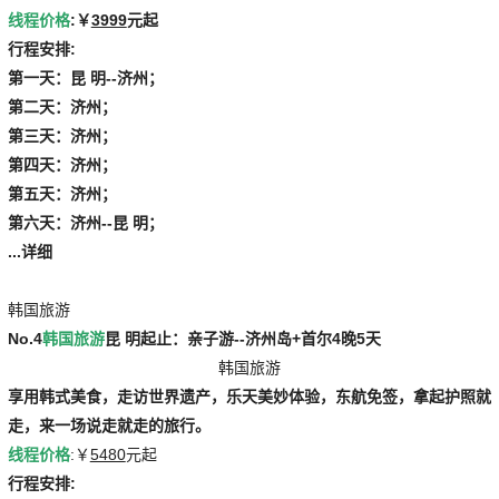
线程价格
:￥
3999
元起
行程安排:
第一天：昆 明--济州；
第二天：济州；
第三天：济州；
第四天：济州；
第五天：济州；
第六天：济州--昆 明；
...详细
韩国旅游
No.4
韩国旅游
昆 明起止：亲子游--济州岛+首尔4晚5天
韩国旅游
享用韩式美食，走访世界遗产，乐天美妙体验，东航免签，拿起护照就
走，来一场说走就走的旅行。
线程价格
:￥
5480
元起
行程安排: