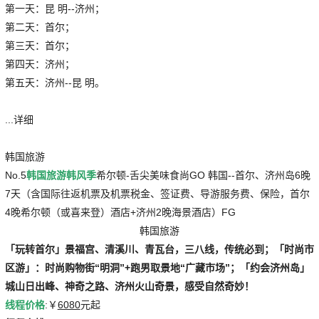
第一天：昆 明--济州；
第二天：首尔；
第三天：首尔；
第四天：济州；
第五天：济州--昆 明。
...详细
韩国旅游
No.5
韩国旅游
韩风季
希尔顿-舌尖美味食尚GO 韩国--首尔、济州岛6晚
7天（含国际往返机票及机票税金、签证费、导游服务费、保险，首尔
4晚希尔顿（或喜来登）酒店+济州2晚海景酒店）FG
韩国旅游
「玩转首尔」景福宫、清溪川、青瓦台，三八线，传统必到；「时尚市
区游」：时尚购物街“明洞”+跑男取景地“广藏市场”；「约会济州岛」
城山日出峰、神奇之路、济州火山奇景，感受自然奇妙！
线程价格
:￥
6080
元起