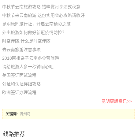
中秋节云南旅游攻略 错峰赏月享滇式秋意
中秋节来云南旅游 这份实用省心攻略请收好
昆明康辉旅行社，开启云南精彩之旅
外出旅游如何做好新冠疫情防控？
时空伴随,什么是时空伴随
去云南旅游注意事项
2018围棋亲子云南冬令营旅游
请给旅游人多一秒钟耐心吧
美国签证面试流程
公证和认证详细攻略
欧洲签证办理流程
昆明康辉资讯>>
关键词:
济州岛
线路推荐