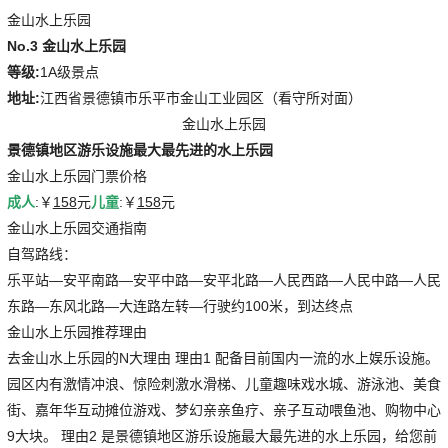
金山水上乐园
No.3 金山水上乐园
等级:
1A级景点
地址:
江西省景德镇市乐平市金山工业园区（看守所对面）
金山水上乐园
景德镇地区游乐设施最大最先进的水上乐园
金山水上乐园门票价格
成人
:￥
158
元
儿童
:￥
158
元
金山水上乐园交通指南
自驾路线：
乐平站—安平南路—安平中路—安平北路—人民西路—人民中路—人民
东路—东风北路—大连路左转—行驶约100米，到达终点
金山水上乐园推荐理由
去金山水上乐园的N大理由 理由1 配备目前国内一流的水上娱乐设施。
园区内有激情冲浪、惊险刺激水滑梯、儿童趣味戏水城、游泳池、美食
街、嘉年华互动摊位游戏、梦幻亲亲鱼疗、亲子互动喂鱼池、购物中心
9大块。 理由2 是景德镇地区游乐设施最大最先进的水上乐园，给您前