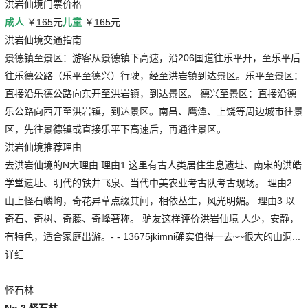
洪岩仙境门票价格
成人
:￥
165
元
儿童
:￥
165
元
洪岩仙境交通指南
景德镇至景区：游客从景德镇下高速，沿206国道往乐平开，至乐平后
往乐德公路（乐平至德兴）行驶，经至洪岩镇到达景区。乐平至景区：
直接沿乐德公路向东开至洪岩镇，到达景区。 德兴至景区：直接沿德
乐公路向西开至洪岩镇，到达景区。南昌、鹰潭、上饶等周边城市往景
区，先往景德镇或直接乐平下高速后，再通往景区。
洪岩仙境推荐理由
去洪岩仙境的N大理由 理由1 这里有古人类居住生息遗址、南宋的洪皓
学堂遗址、明代的铁井飞泉、当代中美农业考古队考古现场。 理由2
山上怪石嶙峋，奇花异草点缀其间，相依丛生，风光明媚。 理由3 以
奇石、奇树、奇藤、奇峰著称。 驴友这样评价洪岩仙境 人少，安静，
有特色，适合家庭出游。- - 13675jkimni确实值得一去~~很大的山洞...
详细
怪石林
No.2 怪石林