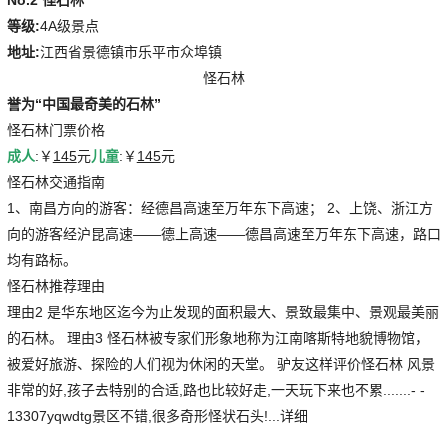
等级:
4A级景点
地址:
江西省景德镇市乐平市众埠镇
怪石林
誉为“中国最奇美的石林”
怪石林门票价格
成人
:￥
145
元
儿童
:￥
145
元
怪石林交通指南
1、南昌方向的游客：经德昌高速至万年东下高速； 2、上饶、浙江方
向的游客经沪昆高速——德上高速——德昌高速至万年东下高速，路口
均有路标。
怪石林推荐理由
理由2 是华东地区迄今为止发现的面积最大、景致最集中、景观最美丽
的石林。 理由3 怪石林被专家们形象地称为江南喀斯特地貌博物馆，
被爱好旅游、探险的人们视为休闲的天堂。 驴友这样评价怪石林 风景
非常的好,孩子去特别的合适,路也比较好走,一天玩下来也不累.......- -
13307yqwdtg景区不错,很多奇形怪状石头!...详细