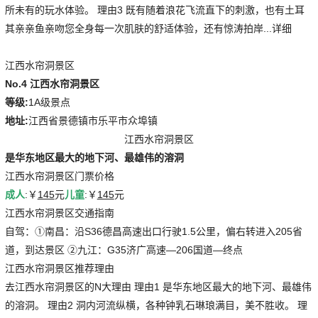
所未有的玩水体验。 理由3 既有随着浪花飞流直下的刺激，也有土耳
其亲亲鱼亲吻您全身每一次肌肤的舒适体验，还有惊涛拍岸...详细
江西水帘洞景区
No.4 江西水帘洞景区
等级:
1A级景点
地址:
江西省景德镇市乐平市众埠镇
江西水帘洞景区
是华东地区最大的地下河、最雄伟的溶洞
江西水帘洞景区门票价格
成人
:￥
145
元
儿童
:￥
145
元
江西水帘洞景区交通指南
自驾：①南昌：沿S36德昌高速出口行驶1.5公里，偏右转进入205省
道，到达景区 ②九江：G35济广高速—206国道—终点
江西水帘洞景区推荐理由
去江西水帘洞景区的N大理由 理由1 是华东地区最大的地下河、最雄伟
的溶洞。 理由2 洞内河流纵横，各种钟乳石琳琅满目，美不胜收。 理