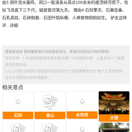
由3 洞外流水轰鸣，洞口一股清泉从高达100余米的崖顶倾泻而下，恰
似飞流直下三千尺，疑是银河落九天。 理由4 石柱擎天、石幕低垂、
石乳高挂、石钟倒悬、石田阡陌纵横、人神兽物栩栩如生。 驴友这样
评...详细
感谢您阅读 昆明康辉旅行社的相关资讯，希望对您的出行有所帮助！
免责声明：1.本站提供旅游攻略本着方便广大旅游爱好者，让更多的人了解旅
游目的地信息。
2.以上内容(如有图片或视频亦包括在内)为“昆明康辉旅行社”用户上传并发布，
本平台仅提供信息存储服务。
相关景点
水帘洞
石林
金山
大理