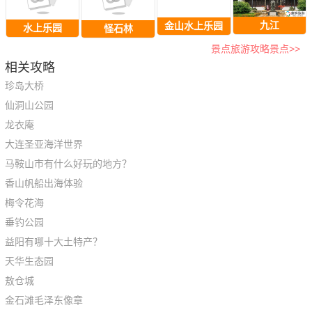
九江
金山水上乐园
水上乐园
怪石林
景点旅游攻略景点>>
相关攻略
珍岛大桥
仙洞山公园
龙衣庵
大连圣亚海洋世界
马鞍山市有什么好玩的地方？
香山帆船出海体验
梅令花海
垂钓公园
益阳有哪十大土特产？
天华生态园
敖仓城
金石滩毛泽东像章