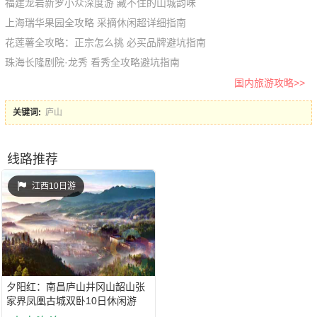
福建龙岩新罗小众深度游 藏不住的山城韵味
上海瑞华果园全攻略 采摘休闲超详细指南
花莲薯全攻略：正宗怎么挑 必买品牌避坑指南
珠海长隆剧院·龙秀 看秀全攻略避坑指南
国内旅游攻略>>
关键词:
庐山
线路推荐
江西10日游
夕阳红：南昌庐山井冈山韶山张
家界凤凰古城双卧10日休闲游