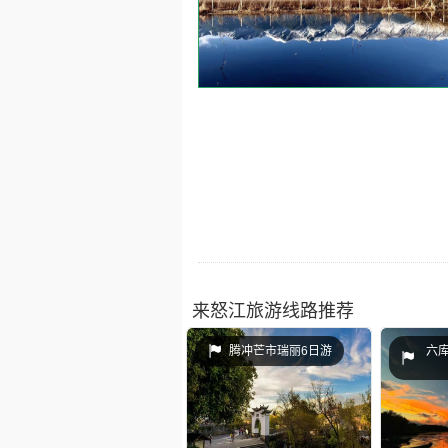
来怒江旅游线路推荐
腾冲芒市瑞丽6日游
六