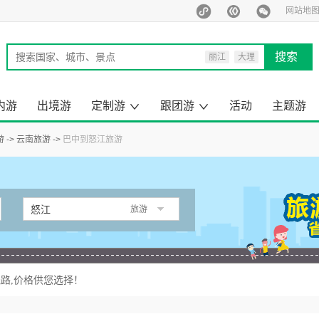
网站地
搜索
丽江
大理
西双版纳
泰国
内游
出境游
定制游
跟团游
活动
主题游
马尔代夫
旅行定制师
定制游案例
云南出境旅游
昆明周边游
云南小包团
来云南旅游
去国内旅游
云南旅游
国内旅游
出境旅游
一日游
游
云南旅游
巴中到怒江旅游
怒江
旅游
路,价格供您选择！