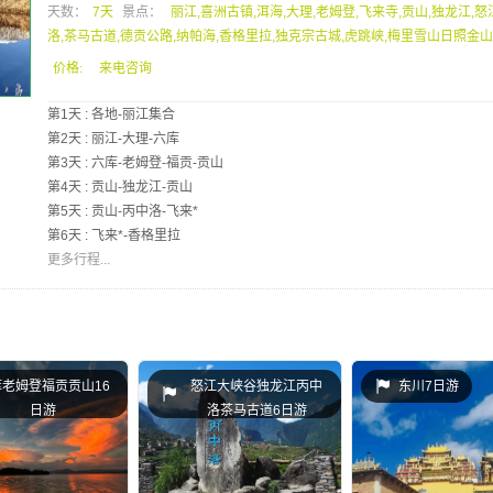
天数：
7天
景点：
丽江,喜洲古镇,洱海,大理,老姆登,飞来寺,贡山,独龙江,怒
洛,茶马古道,德贡公路,纳帕海,香格里拉,独克宗古城,虎跳峡,梅里雪山日照金
价格:
来电咨询
第1天 : 各地-丽江集合
第2天 : 丽江-大理-六库
第3天 : 六库-老姆登-福贡-贡山
第4天 : 贡山-独龙江-贡山
第5天 : 贡山-丙中洛-飞来*
第6天 : 飞来*-香格里拉
更多行程...
库老姆登福贡贡山16
怒江大峡谷独龙江丙中
东川7日游
日游
洛茶马古道6日游