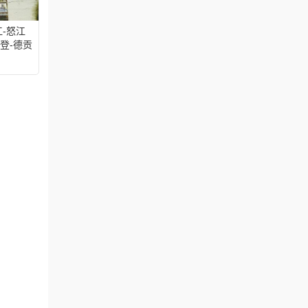
-怒江
登-德贡
里拉-白
天深度游