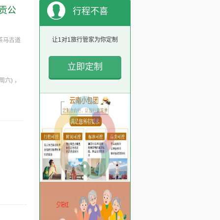
德贡公
行程不喜
欢？
让1对1旅行管家为你定制
崖茶马古道
立即定制
(周六)