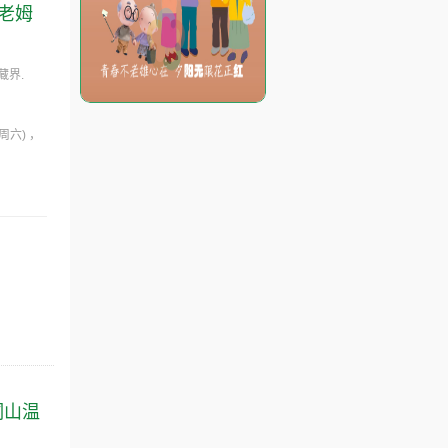
-老姆
藏界.
(周六)
洞山温