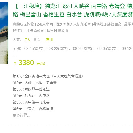
【三江秘境】独龙江-怒江大峡谷-丙中洛-老姆登-
路-梅里雪山-香格里拉-白水台-虎跳峡6晚7天深度游
真纯玩无购物 | 2-8人小团 | 指定团期无人机航拍团 |寻访独龙族纹面女 | 悬
轻徒步 | 打卡滇藏界 | 梅里日照金山.
天数：
7天
景点：
东川
团期：
08-15(周六)
08-22(周六)
08-29(周六)
09-05(周六)
09-12
...
3380
¥
元/起
第1天 : 全国各地—大理（当天大理集合报道）
第2天 : 大理—六库—老姆登
第3天 : 老姆登—独龙江
第4天 : 独龙江—丙中洛
第5天 : 丙中洛—飞来寺
第6天 : 飞来寺—香格里拉
更多行程...