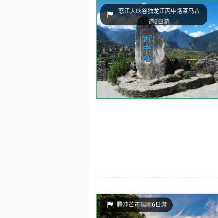
怒江大峡谷独龙江丙中洛茶马古
道6日游
腾冲芒市瑞丽6日游