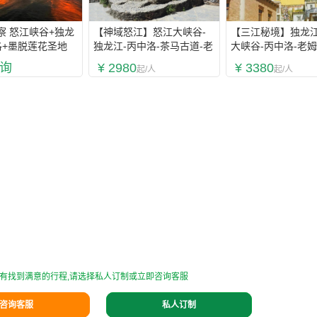
察 怒江峡谷+独龙
【神域怒江】怒江大峡谷-
【三江秘境】独龙江
洛+墨脱莲花圣地
独龙江-丙中洛-茶马古道-老
大峡谷-丙中洛-老姆
节滇藏大环线16日
姆登-秋那桶-雾里村-澡塘
公路-梅里雪山-香格
询
¥ 2980
¥ 3380
起/人
起/人
会-滇藏界5晚6日游
水台-虎跳峡6晚7
有找到满意的行程,请选择私人订制或立即咨询客服
咨询客服
私人订制