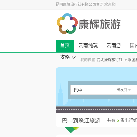
昆明康辉旅行社有限公司官网
欢迎您!
首页
云南纯玩
云南游
国
攻略
我的位置:
昆明康辉旅行社
跟团
康辉旅游资讯
云南旅游攻略
国内旅游攻略
出境旅游攻略
景点旅游攻略
美食小吃攻略
旅游酒店攻略
自驾游攻略
景点大全
巴中
出发到
巴中到怒江旅游
共有
5
条出行线