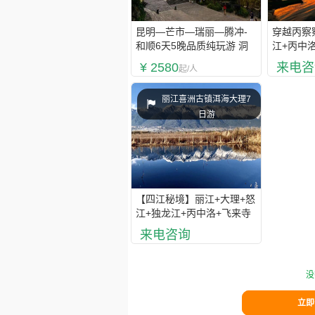
昆明—芒市—瑞丽—腾冲-
穿越丙察
和顺6天5晚品质纯玩游 洞
江+丙中
山温泉 高餐标、高品质住
+密桃花
¥ 2580
来电咨
起/人
宿 中缅边境高端游
纯玩游
丽江喜洲古镇洱海大理7
日游
【四江秘境】丽江+大理+怒
江+独龙江+丙中洛+飞来寺
+香格里拉+白水台+虎跳峡
来电咨询
大环线6晚7日精品纯玩游
——联恒假期
没
立即