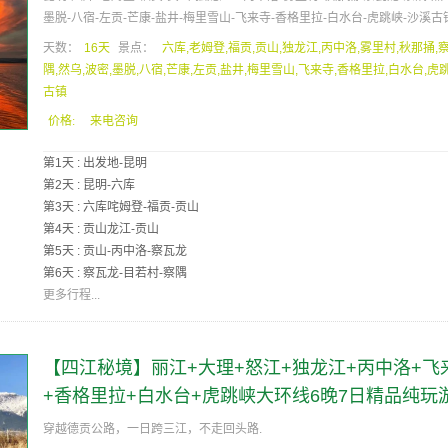
墨脱-八宿-左贡-芒康-盐井-梅里雪山-飞来寺-香格里拉-白水台-虎跳峡-沙溪古镇
天数：
16天
景点：
六库,老姆登,福贡,贡山,独龙江,丙中洛,雾里村,秋那捅,
隅,然乌,波密,墨脱,八宿,芒康,左贡,盐井,梅里雪山,飞来寺,香格里拉,白水台,虎
古镇
价格:
来电咨询
第1天 : 出发地-昆明
第2天 : 昆明-六库
第3天 : 六库咤姆登-福贡-贡山
第4天 : 贡山龙江-贡山
第5天 : 贡山-丙中洛-察瓦龙
第6天 : 察瓦龙-目若村-察隅
更多行程...
【四江秘境】丽江+大理+怒江+独龙江+丙中洛+飞
+香格里拉+白水台+虎跳峡大环线6晚7日精品纯玩
联恒假期
穿越德贡公路，一日跨三江，不走回头路.