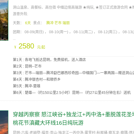
洞山温泉、高餐标、高住宿 中缅边境高端游 ★纯玩, ★签订正式旅游合同 ★
游意外险.
天数：
6天
景点：
腾冲 芒市 瑞丽
团期：
08-09(周日)
08-10(周一)
08-11(周二)
08-12(周三)
08-13
...
2580
¥
元/起
第1天 : 各地飞抵达昆明，免费接机，送入酒店
第2天 : 昆明--芒市
第3天 : 芒市—瑞丽—腾冲勐巴娜西珍奇园—中缅国门—一寨两国—赠送洞山
第4天 : 腾冲银杏村—和顺侨乡
第5天 : 腾冲-楚雄
第6天 : 楚雄—（约150公里2.5小时）昆明—（约27公里45分钟左右）送机
穿越丙察察 怒江峡谷+独龙江+丙中洛+墨脱莲花圣
桃花节滇藏大环线16日纯玩游
昆明-六库-老姆登-福贡-贡山-独龙江一丙中洛-雾里村-秋那捅-察瓦龙-察隅-然乌