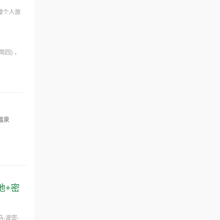
赠个人旅
(周四)
温泉
地+密
-波密-