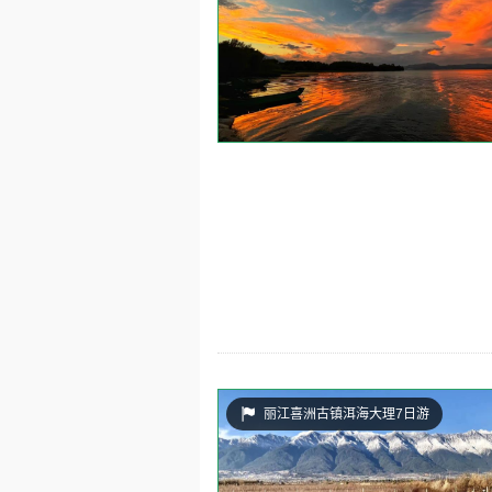
丽江喜洲古镇洱海大理7日游