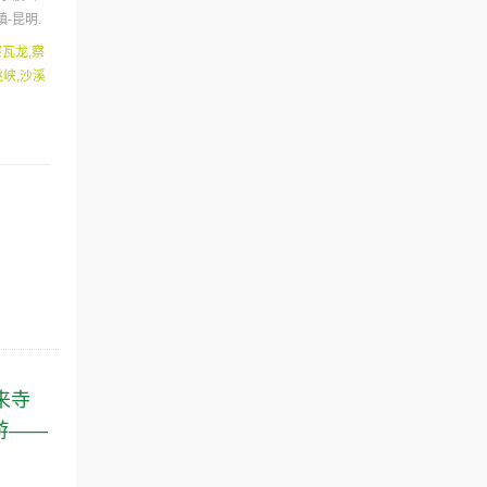
-昆明.
察瓦龙,察
跳峡,沙溪
来寺
游——