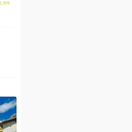
江,丙中
山