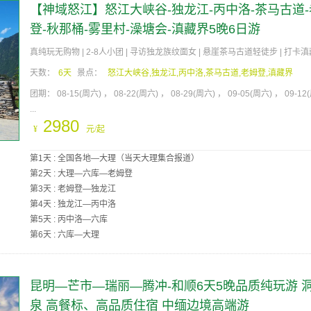
【神域怒江】怒江大峡谷-独龙江-丙中洛-茶马古道
登-秋那桶-雾里村-澡塘会-滇藏界5晚6日游
真纯玩无购物 | 2-8人小团 | 寻访独龙族纹面女 | 悬崖茶马古道轻徒步 | 打卡滇
天数：
6天
景点：
怒江大峡谷,独龙江,丙中洛,茶马古道,老姆登,滇藏界
团期：
08-15(周六)
08-22(周六)
08-29(周六)
09-05(周六)
09-12
...
2980
¥
元/起
第1天 : 全国各地—大理（当天大理集合报道）
第2天 : 大理—六库—老姆登
第3天 : 老姆登—独龙江
第4天 : 独龙江—丙中洛
第5天 : 丙中洛—六库
第6天 : 六库—大理
昆明—芒市—瑞丽—腾冲-和顺6天5晚品质纯玩游 
泉 高餐标、高品质住宿 中缅边境高端游