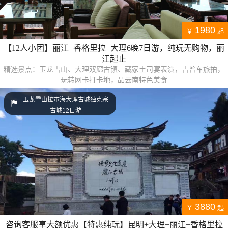
1980
￥
起
【12人小团】丽江+香格里拉+大理6晚7日游，纯玩无购物，丽
江起止
精选景点：玉龙雪山、大理双廊古镇、藏家土司宴表演，吉普车旅拍，
玩转网卡打卡地，品云南特色美食
玉龙雪山拉市海大理古城独克宗
古城12日游
3880
￥
起
咨询客服享大额优惠【特惠纯玩】昆明+大理+丽江+香格里拉