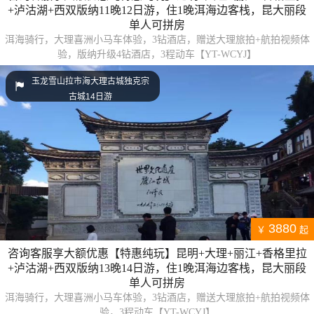
+泸沽湖+西双版纳11晚12日游，住1晚洱海边客栈，昆大丽段
单人可拼房
洱海骑行，大理喜洲小马车体验，3钻酒店，赠送大理旅拍+航拍视频体
验，版纳升级4钻酒店，3程动车【YT-WCYJ】
玉龙雪山拉市海大理古城独克宗
古城14日游
3880
￥
起
咨询客服享大额优惠【特惠纯玩】昆明+大理+丽江+香格里拉
+泸沽湖+西双版纳13晚14日游，住1晚洱海边客栈，昆大丽段
单人可拼房
洱海骑行，大理喜洲小马车体验，3钻酒店，赠送大理旅拍+航拍视频体
验，3程动车【YT-WCYJ】