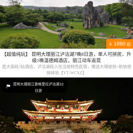
1880
￥
起
【超值纯玩】 昆明大理丽江泸沽湖7晚8日游，单人可拼房，升
级1晚温德姆酒店，丽江动车返昆
昆大丽段3钻酒店，泸沽湖段入住当地特色民宿，赠送大理旅拍+航拍视
频体验【YT-WCXZ】
昆明大理丽江香格里拉泸沽湖10
日游