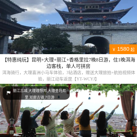
1580
￥
起
【特惠纯玩】昆明+大理+丽江+香格里拉7晚8日游，住1晚洱海
边客栈，单人可拼房
洱海骑行，大理喜洲小马车体验，3钻酒店，赠送大理旅拍+航拍视频体
验，丽江动车返昆【YT-WCYJ】
丽江古城,大理理想邦,大理圣托尼
里,双廊古镇,7日游