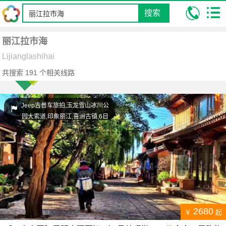
搜索
我的位置:
昆明康辉旅行社
跟团游
丽江拉市海
丽江拉市海
Lijianglashihai
共搜索
191
个相关线路
Jeep吉普车旅拍,玉龙雪山冰川公
园大索道,印象丽江,喜洲古镇,6日
游
2680
￥
起