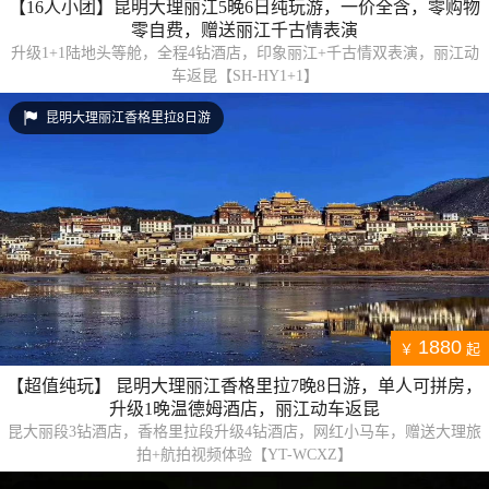
【16人小团】昆明大理丽江5晚6日纯玩游，一价全含，零购物
零自费，赠送丽江千古情表演
升级1+1陆地头等舱，全程4钻酒店，印象丽江+千古情双表演，丽江动
车返昆【SH-HY1+1】
昆明大理丽江香格里拉8日游
1880
￥
起
【超值纯玩】 昆明大理丽江香格里拉7晚8日游，单人可拼房，
升级1晚温德姆酒店，丽江动车返昆
昆大丽段3钻酒店，香格里拉段升级4钻酒店，网红小马车，赠送大理旅
拍+航拍视频体验【YT-WCXZ】