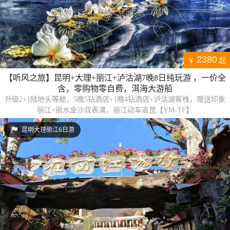
2380
￥
起
【听风之旅】昆明+大理+丽江+泸沽湖7晚8日纯玩游 ，一价全
含，零购物零自费，洱海大游船
升级2+1陆地头等舱，5晚5钻酒店+1晚4钻酒店+泸沽湖客栈，赠送印象
丽江+丽水金沙双表演，丽江动车返昆【YM-TF】
昆明大理丽江6日游