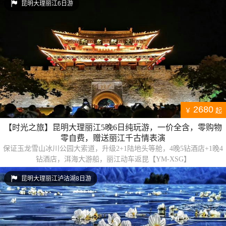
昆明大理丽江6日游
2680
￥
起
【时光之旅】昆明大理丽江5晚6日纯玩游，一价全含，零购物
零自费，赠送丽江千古情表演
保证玉龙雪山冰川公园大索道，升级2+1陆地头等舱，4晚5钻酒店+1晚4
钻酒店，洱海大游船，丽江动车返昆【YM-XSG】
昆明大理丽江泸沽湖8日游