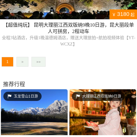
3180
￥
起
【超值纯玩】 昆明大理丽江西双版纳9晚10日游，昆大丽段单
人可拼房，2程动车
全程3钻酒店，升级1晚温德姆酒店，赠送大理旅拍+航拍视频体验【YT-
WCXZ】
1
»
»»
推荐行程
玉龙雪山1日游
大理丽江西双版纳9日游