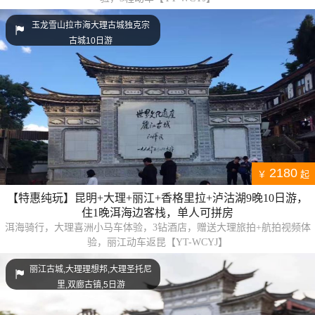
玉龙雪山拉市海大理古城独克宗
古城10日游
2180
￥
起
【特惠纯玩】昆明+大理+丽江+香格里拉+泸沽湖9晚10日游，
住1晚洱海边客栈，单人可拼房
洱海骑行，大理喜洲小马车体验，3钻酒店，赠送大理旅拍+航拍视频体
验，丽江动车返昆【YT-WCYJ】
丽江古城,大理理想邦,大理圣托尼
里,双廊古镇,5日游