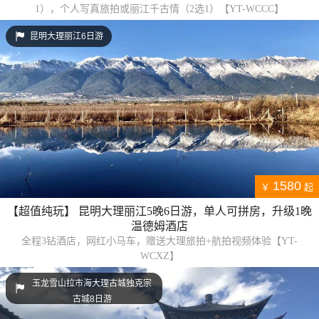
1），个人写真旅拍或丽江千古情（2选1）【YT-WCCC】
昆明大理丽江6日游
1580
￥
起
【超值纯玩】 昆明大理丽江5晚6日游，单人可拼房，升级1晚
温德姆酒店
全程3钻酒店，网红小马车，赠送大理旅拍+航拍视频体验【YT-
WCXZ】
玉龙雪山拉市海大理古城独克宗
古城8日游