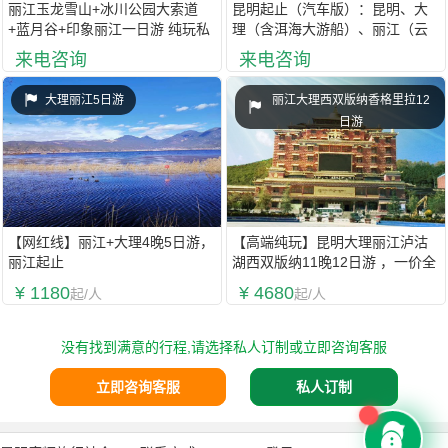
丽江玉龙雪山+冰川公园大索道
昆明起止（汽车版）：昆明、大
+蓝月谷+印象丽江一日游 纯玩私
理（含洱海大游船）、丽江（云
人定制 2人成团
坪杉索道+丽江大型歌舞）、西双
来电咨询
来电咨询
版纳9日游
大理丽江5日游
丽江大理西双版纳香格里拉12
日游
【网红线】丽江+大理4晚5日游，
【高端纯玩】昆明大理丽江泸沽
丽江起止
湖西双版纳11晚12日游 ，一价全
含，零自费零购物，洱海明星同
¥ 1180
¥ 4680
起/人
起/人
款游轮，3程动车
没有找到满意的行程,请选择私人订制或立即咨询客服
立即咨询客服
私人订制