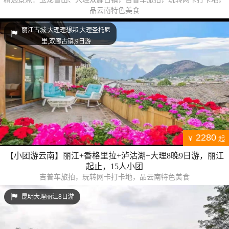
品云南特色美食
丽江古城,大理理想邦,大理圣托尼
里,双廊古镇,9日游
2280
￥
起
【小团游云南】丽江+香格里拉+泸沽湖+大理8晚9日游，丽江
起止，15人小团
吉普车旅拍，玩转网卡打卡地，品云南特色美食
昆明大理丽江8日游