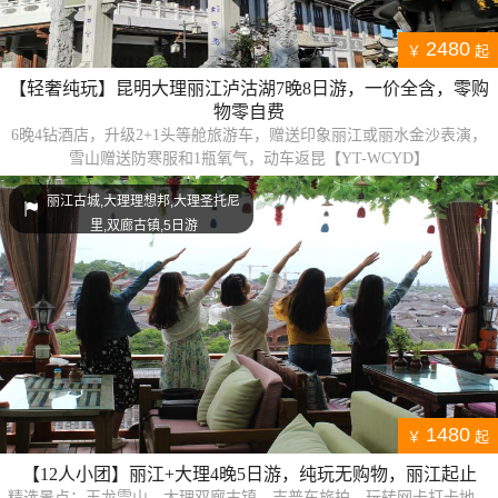
2480
￥
起
【轻奢纯玩】昆明大理丽江泸沽湖7晚8日游，一价全含，零购
物零自费
6晚4钻酒店，升级2+1头等舱旅游车，赠送印象丽江或丽水金沙表演，
雪山赠送防寒服和1瓶氧气，动车返昆【YT-WCYD】
丽江古城,大理理想邦,大理圣托尼
里,双廊古镇,5日游
1480
￥
起
【12人小团】丽江+大理4晚5日游，纯玩无购物，丽江起止
精选景点：玉龙雪山、大理双廊古镇，吉普车旅拍，玩转网卡打卡地，