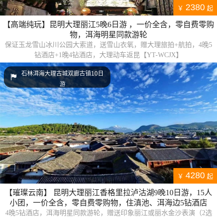
2380
￥
起
【高端纯玩】昆明大理丽江5晚6日游 ，一价全含，零自费零购
物，洱海明星同款游轮
保证玉龙雪山冰川公园大索道，送雪山衣氧，赠大理旅拍+航拍，4晚5
钻酒店+1晚4钻酒店，大理动车返昆【YT-WCJX】
石林洱海大理古城双廊古镇10日
游
4280
￥
起
【璀璨云南】 昆明大理丽江香格里拉泸沽湖9晚10日游，15人
小团，一价全含，零自费零购物，住滇池、洱海边5钻酒店
4晚5钻酒店，洱海明星同款游轮，赠送印象丽江或丽水金沙表演（2选