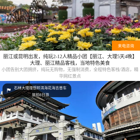
来电咨询
丽江或昆明出发，纯玩2-12人精品小团【丽江、大理5天4晚】
大理、丽江精品客栈，当地特色美食
小团告别大团拥挤，纯玩无购物，无强制消费，全程特色客栈/酒店，精
华网红景点
石林大理理想邦洱海花海吉普车
旅拍8日游