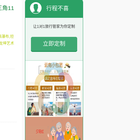
角11
行程不喜
欢？
让1对1旅行管家为你定制
西瀑布,坦
立即定制
,龙坤艺术