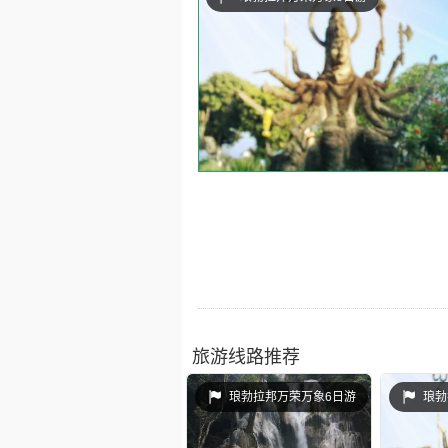
旅游线路推荐
琅勃拉邦万荣万象6日游
琅勃