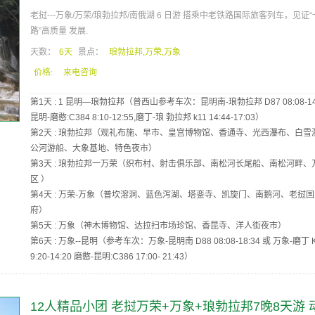
老挝---万象/万荣/琅勃拉邦/南俄湖 6 日游 搭乘中老铁路国际旅客列车，见证
路”高质量 发展.
天数：
6天
景点：
琅勃拉邦,万荣,万象
价格:
来电咨询
第1天 : 1 昆明—琅勃拉邦（普西山参考车次：昆明南-琅勃拉邦 D87 08:08-14:
昆明-磨憨:C384 8:10-12:55,磨丁-琅 勃拉邦 k11 14:44-17:03）
第2天 : 琅勃拉邦（观礼布施、早市、皇宫博物馆、香通寺、光西瀑布、白雪
公河游船、大象基地、特色夜市）
第3天 : 琅勃拉邦一万荣（织布村、射击俱乐部、南松河长尾船、南松河畔、
区 ）
第4天 : 万荣-万象（普坎溶洞、蓝色泻湖、塔銮寺、凯旋门、南鹅河、老挝
府）
第5天 : 万象（神木博物馆、达拉扫市场珍馆、香昆寺、洋人街夜市）
第6天 : 万象--昆明（参考车次：万象-昆明南 D88 08:08-18:34 或 万象-磨丁 
9:20-14:20 磨憨-昆明:C386 17:00- 21:43）
12人精品小团 老挝万荣+万象+琅勃拉邦7晚8天游 