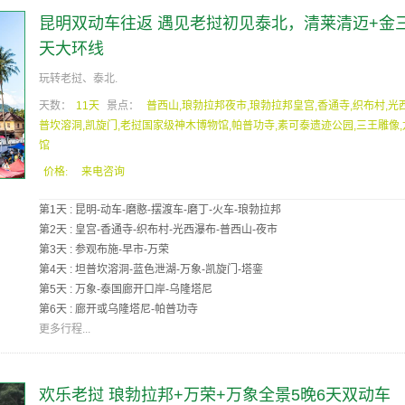
昆明双动车往返 遇见老挝初见泰北，清莱清迈+金三
天大环线
玩转老挝、泰北.
天数：
11天
景点：
普西山,琅勃拉邦夜市,琅勃拉邦皇宫,香通寺,织布村,光
普坎溶洞,凯旋门,老挝国家级神木博物馆,帕普功寺,素可泰遗迹公园,三王雕像
馆
价格:
来电咨询
第1天 : 昆明-动车-磨憨-摆渡车-磨丁-火车-琅勃拉邦
第2天 : 皇宫-香通寺-织布村-光西瀑布-普西山-夜市
第3天 : 参观布施-早市-万荣
第4天 : 坦普坎溶洞-蓝色泄湖-万象-凯旋门-塔銮
第5天 : 万象-泰国廊开口岸-乌隆塔尼
第6天 : 廊开或乌隆塔尼-帕普功寺
更多行程...
欢乐老挝 琅勃拉邦+万荣+万象全景5晚6天双动车