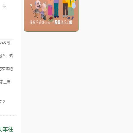
“一带一
45 或:
瀑布、湄
万荣酒吧
国家主席
K12
动车往