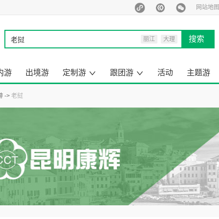
网站地
搜索
丽江
大理
西双版纳
泰国
内游
出境游
定制游
跟团游
活动
主题游
马尔代夫
旅行定制师
定制游案例
云南出境旅游
昆明周边游
云南小包团
来云南旅游
去国内旅游
云南旅游
国内旅游
出境旅游
一日游
游
老挝