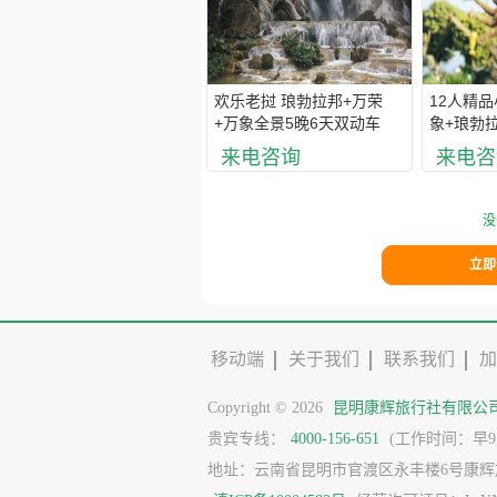
欢乐老挝 琅勃拉邦+万荣
12人精品
+万象全景5晚6天双动车
象+琅勃拉
往返 深
来电咨询
来电咨
酒店 赠送
没
立即
移动端
关于我们
联系我们
加
Copyright © 2026
昆明康辉旅行社有限公
贵宾专线：
4000-156-651
(工作时间：早9点
地址：云南省昆明市官渡区永丰楼6号康辉