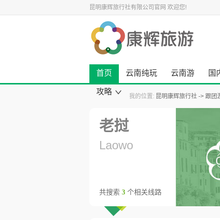
昆明康辉旅行社有限公司官网
欢迎您!
首页
云南纯玩
云南游
国
攻略
我的位置:
昆明康辉旅行社
跟团
康辉旅游资讯
云南旅游攻略
国内旅游攻略
出境旅游攻略
景点旅游攻略
美食小吃攻略
旅游酒店攻略
自驾游攻略
景点大全
老挝
Laowo
共搜索
3
个相关线路