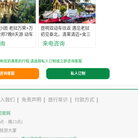
小团 老挝万荣+万
昆明双动车往返 遇见老挝
邦7晚8天游 动车
初见泰北，清莱清迈+金三
度游 老挝当地五星
角11天大环线
询
来电咨询
2大游船
有找到满意的行程,请选择私人订制或立即咨询客服
咨询客服
私人订制
入我们
免责声明
旅行常识
付款方式
司官网
跟团游
 - 晚23点)
旅游大厦