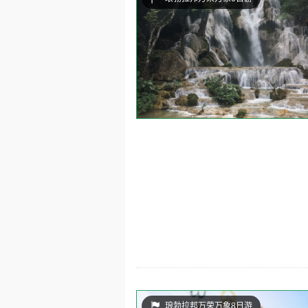
琅勃拉邦万荣万象8日游