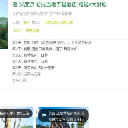
返 深度游 老挝当地五星酒店 赠送2大游船
寻找慢生活的幸福感·家门口的世外桃源.
天数：
8天
景点：
琅勃拉邦,万荣,万象
价格:
来电咨询
第1天 : 昆明-口岸（勐腊/磨憨/磨丁），入住酒店休息
第2天 : 昆明-磨憨口岸集合；磨丁-琅勃拉邦
第3天 : 琅勃拉邦一日游
第4天 : 琅勃拉邦—万荣
第5天 : 万荣自由活动一整天
第6天 : 万荣—万象
更多行程...
拉邦万荣万象8日游
普西山,琅勃拉邦夜市,琅
勃拉邦皇宫,香通寺,11日
游