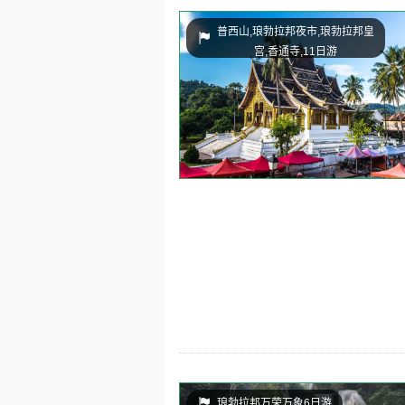
普西山,琅勃拉邦夜市,琅勃拉邦皇
宫,香通寺,11日游
琅勃拉邦万荣万象6日游