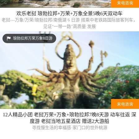
来电咨询
欢乐老挝 琅勃拉邦+万荣+万象全景5晚6天双动车
老挝---万象/万荣/琅勃拉邦/南俄湖 6 日游 搭乘中老铁路国际旅客列车，
见证“一带一路”高质量 发展
琅勃拉邦万荣万象8日游
来电咨询
12人精品小团 老挝万荣+万象+琅勃拉邦7晚8天游 动车往返 深
度游 老挝当地五星酒店 赠送2大游船
寻找慢生活的幸福感·家门口的世外桃源