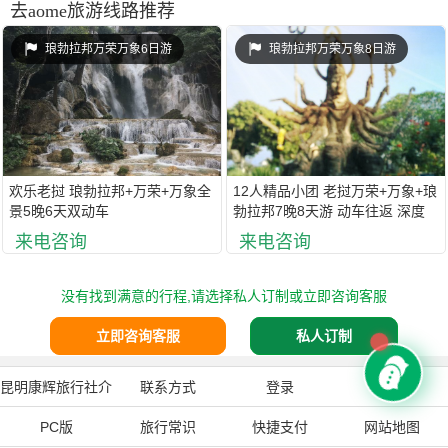
去aome旅游线路推荐
琅勃拉邦万荣万象6日游
琅勃拉邦万荣万象8日游
欢乐老挝 琅勃拉邦+万荣+万象全
12人精品小团 老挝万荣+万象+琅
景5晚6天双动车
勃拉邦7晚8天游 动车往返 深度
游 老挝当地五星酒店 赠送2大游
来电咨询
来电咨询
船
没有找到满意的行程,请选择私人订制或立即咨询客服
立即咨询客服
私人订制
昆明康辉旅行社介
联系方式
登录
注册
PC版
绍
旅行常识
快捷支付
网站地图